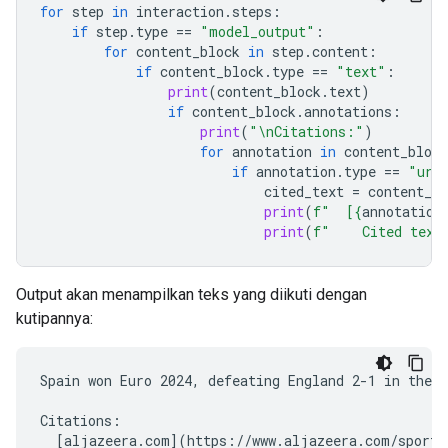
for
step
in
interaction
.
steps
:
if
step
.
type
==
"model_output"
:
for
content_block
in
step
.
content
:
if
content_block
.
type
==
"text"
:
print
(
content_block
.
text
)
if
content_block
.
annotations
:
print
(
"
\n
Citations:"
)
for
annotation
in
content_block
if
annotation
.
type
==
"url
cited_text
=
content_bl
print
(
f
"  [
{
annotation
print
(
f
"    Cited text
Output akan menampilkan teks yang diikuti dengan
kutipannya:
Spain won Euro 2024, defeating England 2-1 in the f
Citations:

  [aljazeera.com](https://www.aljazeera.com/sports/