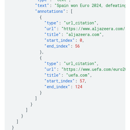
"text"
:
"Spain won Euro 2024, defeating 
"annotations"
:
[
{
"type"
:
"url_citation"
,
"url"
:
"https://www.aljazeera.com/sp
"title"
:
"aljazeera.com"
,
"start_index"
:
0
,
"end_index"
:
56
},
{
"type"
:
"url_citation"
,
"url"
:
"https://www.uefa.com/euro202
"title"
:
"uefa.com"
,
"start_index"
:
57
,
"end_index"
:
124
}
]
}
]
}
]
}