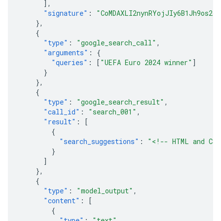
],
"signature"
:
"CoMDAXLI2nynRYojJIy6B1Jh9os2cr
},
{
"type"
:
"google_search_call"
,
"arguments"
:
{
"queries"
:
[
"UEFA Euro 2024 winner"
]
}
},
{
"type"
:
"google_search_result"
,
"call_id"
:
"search_001"
,
"result"
:
[
{
"search_suggestions"
:
"<!-- HTML and CSS
}
]
},
{
"type"
:
"model_output"
,
"content"
:
[
{
"type"
:
"text"
,