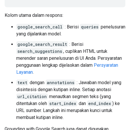
Kolom utama dalam respons:
google_search_call
: Berisi
queries
penelusuran
yang dijalankan model.
google_search_result
: Berisi
search_suggestions
, cuplikan HTML untuk
merender saran penelusuran di UI Anda. Persyaratan
penggunaan lengkap dijelaskan dalam
Persyaratan
Layanan
.
text
dengan
annotations
: Jawaban model yang
disintesis dengan kutipan inline. Setiap anotasi
url_citation
menautkan segmen teks (yang
ditentukan oleh
start_index
dan
end_index
) ke
URL sumber. Langkah ini merupakan kunci untuk
membuat kutipan inline.
Grounding with Google Search juga dapat digunakan