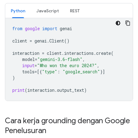
Python
JavaScript
REST
from
google
import
genai
client
=
genai
.
Client
()
interaction
=
client
.
interactions
.
create
(
model
=
"gemini-3.6-flash"
,
input
=
"Who won the euro 2024?"
,
tools
=
[{
"type"
:
"google_search"
}]
)
print
(
interaction
.
output_text
)
Cara kerja grounding dengan Google
Penelusuran