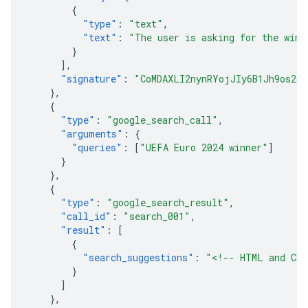
{
"type"
:
"text"
,
"text"
:
"The user is asking for the winn
}
],
"signature"
:
"CoMDAXLI2nynRYojJIy6B1Jh9os2cr
},
{
"type"
:
"google_search_call"
,
"arguments"
:
{
"queries"
:
[
"UEFA Euro 2024 winner"
]
}
},
{
"type"
:
"google_search_result"
,
"call_id"
:
"search_001"
,
"result"
:
[
{
"search_suggestions"
:
"<!-- HTML and CSS
}
]
},