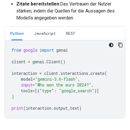
Zitate bereitstellen
:Das Vertrauen der Nutzer
stärken, indem die Quellen für die Aussagen des
Modells angegeben werden.
Python
JavaScript
REST
from
google
import
genai
client
=
genai
.
Client
()
interaction
=
client
.
interactions
.
create
(
model
=
"gemini-3.6-flash"
,
input
=
"Who won the euro 2024?"
,
tools
=
[{
"type"
:
"google_search"
}]
)
print
(
interaction
.
output_text
)