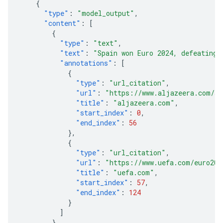
{
"type"
:
"model_output"
,
"content"
:
[
{
"type"
:
"text"
,
"text"
:
"Spain won Euro 2024, defeating 
"annotations"
:
[
{
"type"
:
"url_citation"
,
"url"
:
"https://www.aljazeera.com/sp
"title"
:
"aljazeera.com"
,
"start_index"
:
0
,
"end_index"
:
56
},
{
"type"
:
"url_citation"
,
"url"
:
"https://www.uefa.com/euro202
"title"
:
"uefa.com"
,
"start_index"
:
57
,
"end_index"
:
124
}
]
}