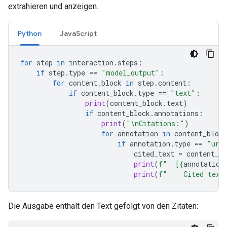
extrahieren und anzeigen.
Python
JavaScript
for
step
in
interaction
.
steps
:
if
step
.
type
==
"model_output"
:
for
content_block
in
step
.
content
:
if
content_block
.
type
==
"text"
:
print
(
content_block
.
text
)
if
content_block
.
annotations
:
print
(
"
\n
Citations:"
)
for
annotation
in
content_block
if
annotation
.
type
==
"url
cited_text
=
content_bl
print
(
f
"  [
{
annotation
print
(
f
"    Cited text
Die Ausgabe enthält den Text gefolgt von den Zitaten: