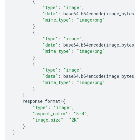
{
"type"
:
"image"
,
"data"
:
base64
.
b64encode
(
image_bytes
)
.
"mime_type"
:
"image/png"
},
{
"type"
:
"image"
,
"data"
:
base64
.
b64encode
(
image_bytes
)
.
"mime_type"
:
"image/png"
},
{
"type"
:
"image"
,
"data"
:
base64
.
b64encode
(
image_bytes
)
.
"mime_type"
:
"image/png"
},
],
response_format
=
{
"type"
:
"image"
,
"aspect_ratio"
:
"5:4"
,
"image_size"
:
"2K"
},
)