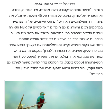
נוצרה על ידי Nano Banana Pro
הנחיה:
"תיצור סצנת קריקטורה תלת-ממדית, מיניאטורית, ברורה
ואיזומטרית של לונדון, במבט על מזווית של 45 מעלות, שתכלול את
ציוני הדרך והאלמנטים האדריכליים הכי אייקוניים שלה. תשתמשו
במרקמים רכים ומעודנים עם חומרים ריאליסטיים של PBR ותאורה
וצללים עדינים שנראים כמו במציאות. תשלב את תנאי מזג האוויר
הנוכחיים ישירות בסביבה העירונית כדי ליצור אווירה סוחפת.
השתמשו בקומפוזיציה נקייה ומינימליסטית עם רקע רך בצבע אחיד.
במרכז העליון, מציבים את הכותרת 'לונדון' בטקסט מודגש גדול,
מתחתיה סמל מזג אוויר בולט, ואז את התאריך (טקסט קטן) ואת
הטמפרטורה (טקסט בינוני). כל הטקסט צריך להיות מיושר למרכז עם
ריווח עקבי, ויכול להיות שהוא יחפוף מעט את החלק העליון של
הבניינים".