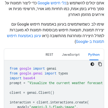
אתם יכולים להשתמש ב
כלי חיפוש Google
כדי ליצור תמונות על
סמך מידע בזמן אמת, כמו תחזיות מזג אוויר, תרשימי מניות או
אירועים מהזמן האחרון.
שימו לב: כשמשתמשים בעיגון באמצעות חיפוש Google עם
יצירת תמונות, תוצאות חיפוש מבוססות-תמונות לא מועברות
למודל היצירה ומוחרגות מהתשובה (ראו
עיגון באמצעות חיפוש
תמונות ב-Google
)
REST
JavaScript
Python
from
google
import
genai
from
google.genai
import
types
import
base64
prompt
=
"Visualize the current weather forecast f
client
=
genai
.
Client
()
interaction
=
client
.
interactions
.
create
(
model
=
"gemini-3.1-flash-image"
,