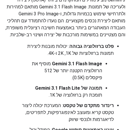
ולעריכה של תמונות. ‫Gemini 3.1 Flash Image מותאם למהירות
ולתרחישי שימוש בכמויות גדולות, ו-Gemini 3 Pro Image
מותאם ליצירת נכסים מקצועיים. הם נועדו להתמודד עם תהליכי
העבודה המאתגרים ביותר באמצעות חשיבה רציונלית משופרת,
והם מצטיינים במשימות מורכבות של יצירה ושינוי רב-שלביות.
פלט ברזולוציה גבוהה
: יכולות מובנות ליצירת
תמונות ברזולוציות של 1K,‏ 2K ו-4K.
Gemini 3.1 Flash Image
מוסיף את
הרזולוציה הקטנה יותר של 512
פיקסלים (0.5K).
תמונה של Gemini 3.1 Flash Lite
תומכת רק ברזולוציה של 1K.
רינדור מתקדם של טקסט
: המערכת יכולה ליצור
טקסט קריא ומעוצב לאינפוגרפיקות, לתפריטים,
לדיאגרמות ולנכסי שיווק.
עיגון באמצעות חיפוש Google
: המודל יכול