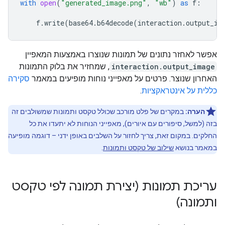
with
open
(
"generated_image.png"
,
"wb"
)
as
f
:
f
.
write
(
base64
.
b64decode
(
interaction
.
output_im
אפשר לאחזר נתונים של תמונות שנוצרו באמצעות המאפיין
interaction.output_image
, שמחזיר את בלוק התמונות
האחרון שנוצר. פרטים על מאפייני נוחות מופיעים במאמר
סקירה
כללית על אינטראקציות
.
הערה:
במקרים של פלט מורכב שכולל טקסט ותמונות שמשולבים זה
בזה (למשל, סיפורים עם איורים), מאפייני הנוחות לא יתעדו את כל
החלקים. במקום זאת, צריך לחזור על השלבים באופן ידני – דוגמה מופיעה
במאמר בנושא
שילוב של טקסט ותמונות
.
עריכת תמונות (יצירת תמונה לפי טקסט
ותמונה)