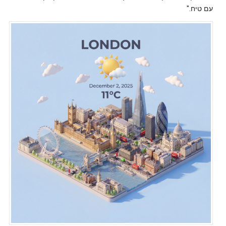
עם טיח."