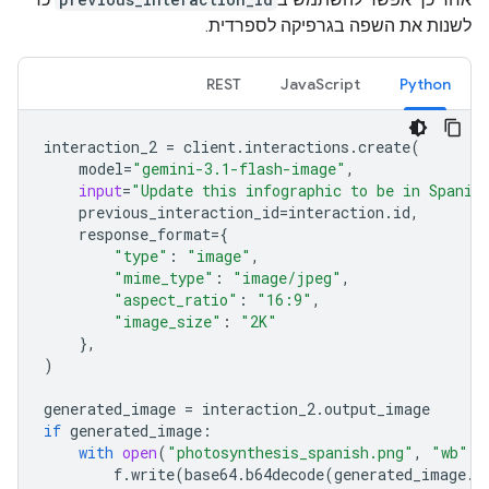
לשנות את השפה בגרפיקה לספרדית.
REST
JavaScript
Python
interaction_2
=
client
.
interactions
.
create
(
model
=
"gemini-3.1-flash-image"
,
input
=
"Update this infographic to be in Spanis
previous_interaction_id
=
interaction
.
id
,
response_format
=
{
"type"
:
"image"
,
"mime_type"
:
"image/jpeg"
,
"aspect_ratio"
:
"16:9"
,
"image_size"
:
"2K"
},
)
generated_image
=
interaction_2
.
output_image
if
generated_image
:
with
open
(
"photosynthesis_spanish.png"
,
"wb"
)
f
.
write
(
base64
.
b64decode
(
generated_image
.
d