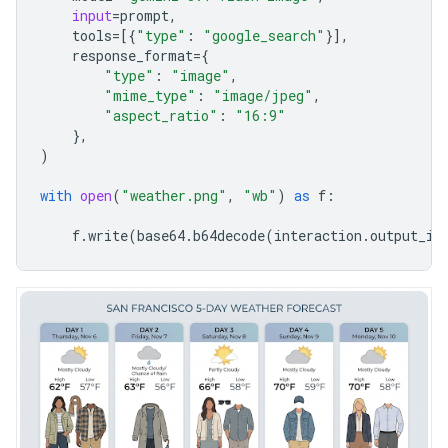
input
=
prompt
,
tools
=
[{
"type"
:
"google_search"
}],
response_format
=
{
"type"
:
"image"
,
"mime_type"
:
"image/jpeg"
,
"aspect_ratio"
:
"16:9"
},
)
with
open
(
"weather.png"
,
"wb"
)
as
f
:
f
.
write
(
base64
.
b64decode
(
interaction
.
output_im