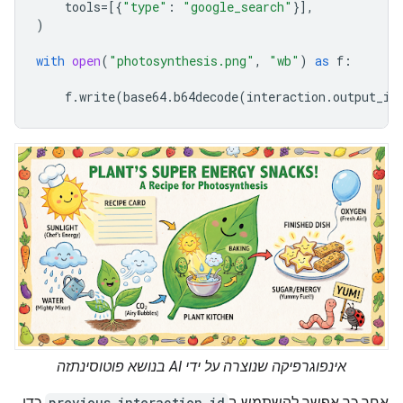
tools
=
[{
"type"
:
"google_search"
}],
)
with
open
(
"photosynthesis.png"
,
"wb"
)
as
f
:
f
.
write
(
base64
.
b64decode
(
interaction
.
output_im
אינפוגרפיקה שנוצרה על ידי AI בנושא פוטוסינתזה
אחר כך אפשר להשתמש ב
previous_interaction_id
כדי