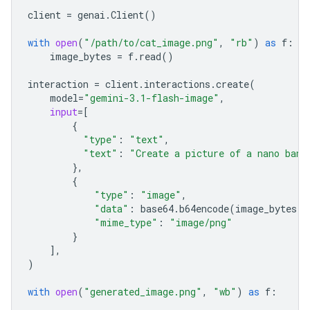
client
=
genai
.
Client
()
with
open
(
"/path/to/cat_image.png"
,
"rb"
)
as
f
:
image_bytes
=
f
.
read
()
interaction
=
client
.
interactions
.
create
(
model
=
"gemini-3.1-flash-image"
,
input
=
[
{
"type"
:
"text"
,
"text"
:
"Create a picture of a nano bana
},
{
"type"
:
"image"
,
"data"
:
base64
.
b64encode
(
image_bytes
)
.
"mime_type"
:
"image/png"
}
],
)
with
open
(
"generated_image.png"
,
"wb"
)
as
f
: