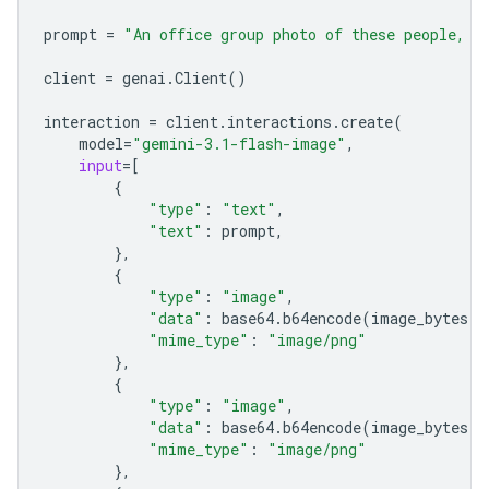
prompt
=
"An office group photo of these people, t
client
=
genai
.
Client
()
interaction
=
client
.
interactions
.
create
(
model
=
"gemini-3.1-flash-image"
,
input
=
[
{
"type"
:
"text"
,
"text"
:
prompt
,
},
{
"type"
:
"image"
,
"data"
:
base64
.
b64encode
(
image_bytes
)
.
"mime_type"
:
"image/png"
},
{
"type"
:
"image"
,
"data"
:
base64
.
b64encode
(
image_bytes
)
.
"mime_type"
:
"image/png"
},