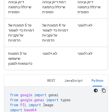
דיוק גבוהה
רמת דיוק גבוהה
דיוק גבוהה
שייכללו בתמונה
שייכללו בתמונה
שייכללו בתמונה
הסופית
הסופית
הסופית
לא רלוונטי
עד 4 תמונות של
עד 5 תמונות של
דמויות כדי לשמור
דמויות כדי לשמור
על עקביות
על עקביות
הדמויות
הדמויות
לא רלוונטי
לא רלוונטי
עד 3 תמונות
שישמשו
כדוגמאות לסגנון
REST
JavaScript
Python
from
google
import
genai
from
google.genai
import
types
from
PIL
import
Image
import
base64