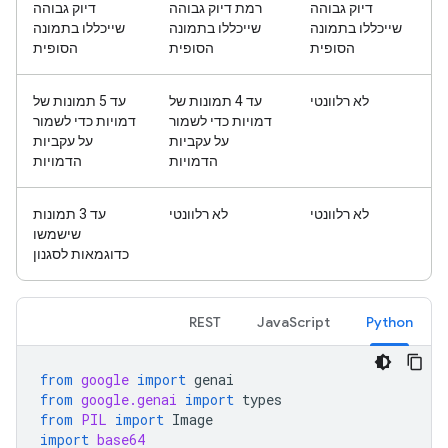
דיוק גבוהה
רמת דיוק גבוהה
דיוק גבוהה
שייכללו בתמונה
שייכללו בתמונה
שייכללו בתמונה
הסופית
הסופית
הסופית
לא רלוונטי
עד 4 תמונות של
עד 5 תמונות של
דמויות כדי לשמור
דמויות כדי לשמור
על עקביות
על עקביות
הדמויות
הדמויות
לא רלוונטי
לא רלוונטי
עד 3 תמונות
שישמשו
כדוגמאות לסגנון
REST
JavaScript
Python
from
google
import
genai
from
google.genai
import
types
from
PIL
import
Image
import
base64