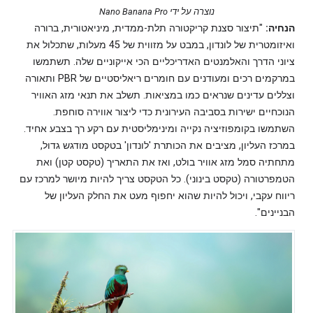
נוצרה על ידי Nano Banana Pro
הנחיה:
"תיצור סצנת קריקטורה תלת-ממדית, מיניאטורית, ברורה
ואיזומטרית של לונדון, במבט על מזווית של 45 מעלות, שתכלול את
ציוני הדרך והאלמנטים האדריכליים הכי אייקוניים שלה. תשתמשו
במרקמים רכים ומעודנים עם חומרים ריאליסטיים של PBR ותאורה
וצללים עדינים שנראים כמו במציאות. תשלב את תנאי מזג האוויר
הנוכחיים ישירות בסביבה העירונית כדי ליצור אווירה סוחפת.
השתמשו בקומפוזיציה נקייה ומינימליסטית עם רקע רך בצבע אחיד.
במרכז העליון, מציבים את הכותרת 'לונדון' בטקסט מודגש גדול,
מתחתיה סמל מזג אוויר בולט, ואז את התאריך (טקסט קטן) ואת
הטמפרטורה (טקסט בינוני). כל הטקסט צריך להיות מיושר למרכז עם
ריווח עקבי, ויכול להיות שהוא יחפוף מעט את החלק העליון של
הבניינים".