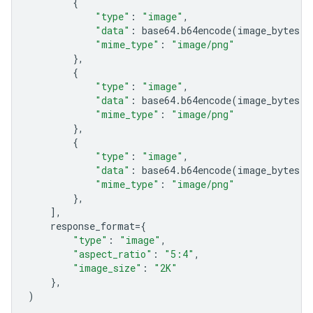
{
"type"
:
"image"
,
"data"
:
base64
.
b64encode
(
image_bytes
)
.
"mime_type"
:
"image/png"
},
{
"type"
:
"image"
,
"data"
:
base64
.
b64encode
(
image_bytes
)
.
"mime_type"
:
"image/png"
},
{
"type"
:
"image"
,
"data"
:
base64
.
b64encode
(
image_bytes
)
.
"mime_type"
:
"image/png"
},
],
response_format
=
{
"type"
:
"image"
,
"aspect_ratio"
:
"5:4"
,
"image_size"
:
"2K"
},
)