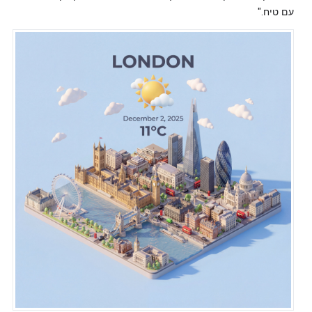
עם טיח."