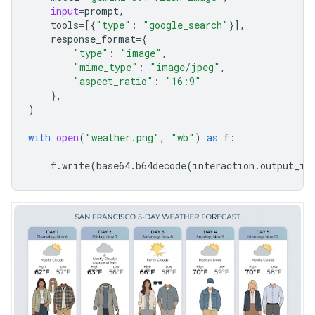
input
=
prompt
,
tools
=
[{
"type"
:
"google_search"
}],
response_format
=
{
"type"
:
"image"
,
"mime_type"
:
"image/jpeg"
,
"aspect_ratio"
:
"16:9"
},
)
with
open
(
"weather.png"
,
"wb"
)
as
f
:
f
.
write
(
base64
.
b64decode
(
interaction
.
output_im