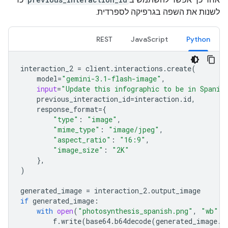
לשנות את השפה בגרפיקה לספרדית.
REST
JavaScript
Python
interaction_2
=
client
.
interactions
.
create
(
model
=
"gemini-3.1-flash-image"
,
input
=
"Update this infographic to be in Spanis
previous_interaction_id
=
interaction
.
id
,
response_format
=
{
"type"
:
"image"
,
"mime_type"
:
"image/jpeg"
,
"aspect_ratio"
:
"16:9"
,
"image_size"
:
"2K"
},
)
generated_image
=
interaction_2
.
output_image
if
generated_image
:
with
open
(
"photosynthesis_spanish.png"
,
"wb"
)
f
.
write
(
base64
.
b64decode
(
generated_image
.
d