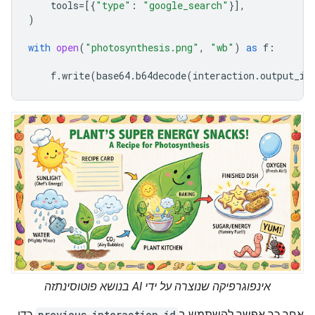
tools
=
[{
"type"
:
"google_search"
}],
)
with
open
(
"photosynthesis.png"
,
"wb"
)
as
f
:
f
.
write
(
base64
.
b64decode
(
interaction
.
output_im
אינפוגרפיקה שנוצרה על ידי AI בנושא פוטוסינתזה
אחר כך אפשר להשתמש ב
previous_interaction_id
כדי