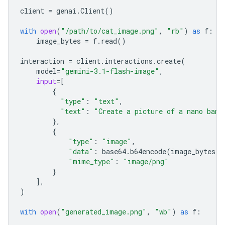
client
=
genai
.
Client
()
with
open
(
"/path/to/cat_image.png"
,
"rb"
)
as
f
:
image_bytes
=
f
.
read
()
interaction
=
client
.
interactions
.
create
(
model
=
"gemini-3.1-flash-image"
,
input
=
[
{
"type"
:
"text"
,
"text"
:
"Create a picture of a nano bana
},
{
"type"
:
"image"
,
"data"
:
base64
.
b64encode
(
image_bytes
)
.
"mime_type"
:
"image/png"
}
],
)
with
open
(
"generated_image.png"
,
"wb"
)
as
f
: