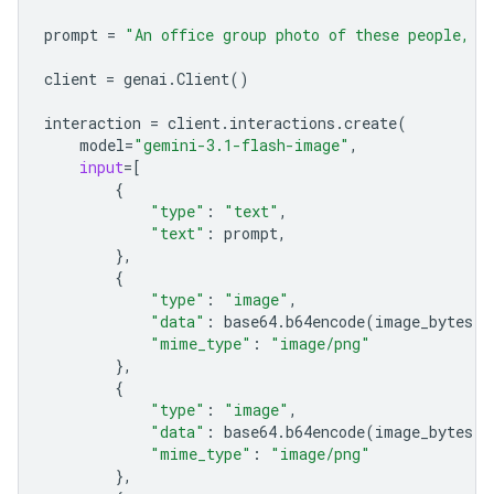
prompt
=
"An office group photo of these people, t
client
=
genai
.
Client
()
interaction
=
client
.
interactions
.
create
(
model
=
"gemini-3.1-flash-image"
,
input
=
[
{
"type"
:
"text"
,
"text"
:
prompt
,
},
{
"type"
:
"image"
,
"data"
:
base64
.
b64encode
(
image_bytes
)
.
"mime_type"
:
"image/png"
},
{
"type"
:
"image"
,
"data"
:
base64
.
b64encode
(
image_bytes
)
.
"mime_type"
:
"image/png"
},