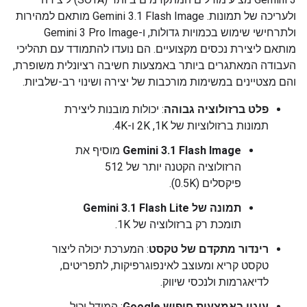
ולעריכה של תמונות. ‫Gemini 3.1 Flash Image מותאם למהירות
ולתרחישי שימוש בכמויות גדולות, ו-Gemini 3 Pro Image
מותאם ליצירת נכסים מקצועיים. הם נועדו להתמודד עם תהליכי
העבודה המאתגרים ביותר באמצעות חשיבה רציונלית משופרת,
והם מצטיינים במשימות מורכבות של יצירה ושינוי רב-שלביות.
פלט ברזולוציה גבוהה
: יכולות מובנות ליצירת
תמונות ברזולוציות של 1K,‏ 2K ו-4K.
Gemini 3.1 Flash Image
מוסיף את
הרזולוציה הקטנה יותר של 512
פיקסלים (0.5K).
תמונה של Gemini 3.1 Flash Lite
תומכת רק ברזולוציה של 1K.
רינדור מתקדם של טקסט
: המערכת יכולה ליצור
טקסט קריא ומעוצב לאינפוגרפיקות, לתפריטים,
לדיאגרמות ולנכסי שיווק.
עיגון באמצעות חיפוש Google
: המודל יכול