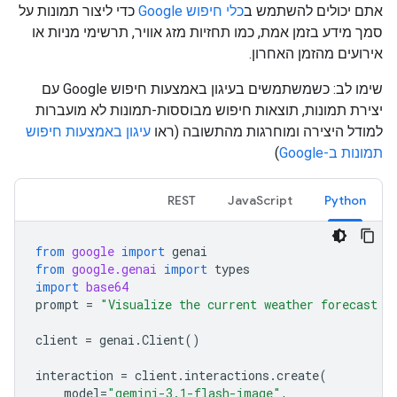
אתם יכולים להשתמש ב
כלי חיפוש Google
כדי ליצור תמונות על
סמך מידע בזמן אמת, כמו תחזיות מזג אוויר, תרשימי מניות או
אירועים מהזמן האחרון.
שימו לב: כשמשתמשים בעיגון באמצעות חיפוש Google עם
יצירת תמונות, תוצאות חיפוש מבוססות-תמונות לא מועברות
למודל היצירה ומוחרגות מהתשובה (ראו
עיגון באמצעות חיפוש
תמונות ב-Google
)
REST
JavaScript
Python
from
google
import
genai
from
google.genai
import
types
import
base64
prompt
=
"Visualize the current weather forecast f
client
=
genai
.
Client
()
interaction
=
client
.
interactions
.
create
(
model
=
"gemini-3.1-flash-image"
,