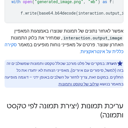
with
open
(
"generated_image.png"
,
"wb"
)
as
f
:
f
.
write
(
base64
.
b64decode
(
interaction
.
output_im
אפשר לאחזר נתונים של תמונות שנוצרו באמצעות המאפיין
interaction.output_image
, שמחזיר את בלוק התמונות
האחרון שנוצר. פרטים על מאפייני נוחות מופיעים במאמר
סקירה
כללית על אינטראקציות
.
הערה:
במקרים של פלט מורכב שכולל טקסט ותמונות שמשולבים זה
בזה (למשל, סיפורים עם איורים), מאפייני הנוחות לא יתעדו את כל
החלקים. במקום זאת, צריך לחזור על השלבים באופן ידני – דוגמה מופיעה
במאמר בנושא
שילוב של טקסט ותמונות
.
עריכת תמונות (יצירת תמונה לפי טקסט
ותמונה)