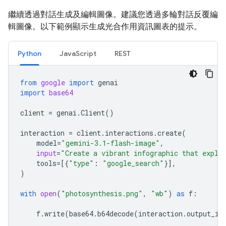
繼續透過對話生成及編輯圖像。建議您透過多輪對話反覆編
輯圖像。以下範例顯示生成光合作用資訊圖表的提示。
Python
JavaScript
REST
from
google
import
genai
import
base64
client
=
genai
.
Client
()
interaction
=
client
.
interactions
.
create
(
model
=
"gemini-3.1-flash-image"
,
input
=
"Create a vibrant infographic that expla
tools
=
[{
"type"
:
"google_search"
}],
)
with
open
(
"photosynthesis.png"
,
"wb"
)
as
f
:
f
.
write
(
base64
.
b64decode
(
interaction
.
output_im