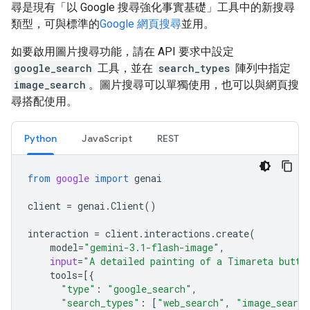
尋是現有「以 Google 搜尋強化事實基礎」工具中的新搜尋
類型，可與標準的
Google 網頁搜尋
並用。
如要啟用圖片搜尋功能，請在 API 要求中設定
google_search
工具，並在
search_types
陣列中指定
image_search
。圖片搜尋可以單獨使用，也可以與網頁搜
尋搭配使用。
Python
JavaScript
REST
from
google
import
genai
client
=
genai
.
Client
()
interaction
=
client
.
interactions
.
create
(
model
=
"gemini-3.1-flash-image"
,
input
=
"A detailed painting of a Timareta butte
tools
=
[{
"type"
:
"google_search"
,
"search_types"
:
[
"web_search"
,
"image_search