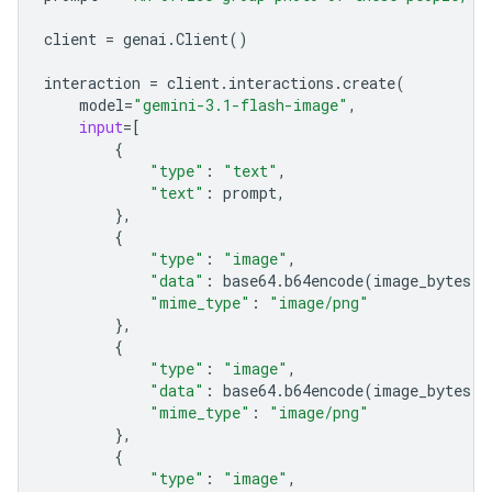
client
=
genai
.
Client
()
interaction
=
client
.
interactions
.
create
(
model
=
"gemini-3.1-flash-image"
,
input
=
[
{
"type"
:
"text"
,
"text"
:
prompt
,
},
{
"type"
:
"image"
,
"data"
:
base64
.
b64encode
(
image_bytes
)
.
"mime_type"
:
"image/png"
},
{
"type"
:
"image"
,
"data"
:
base64
.
b64encode
(
image_bytes
)
.
"mime_type"
:
"image/png"
},
{
"type"
:
"image"
,