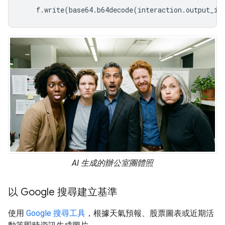
f
.
write
(
base64
.
b64decode
(
interaction
.
output_im
AI 生成的辦公室團體照
以 Google 搜尋建立基準
使用
Google 搜尋工具
，根據天氣預報、股票圖表或近期活