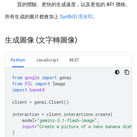
質的體驗、更快的生成速度，以及更低的 API 價格。
所有生成的圖片都會加上
SynthID 浮水印
。
生成圖像 (文字轉圖像)
Python
JavaScript
REST
from
google
import
genai
from
PIL
import
Image
import
base64
client
=
genai
.
Client
()
interaction
=
client
.
interactions
.
create
(
model
=
"gemini-3.1-flash-image"
,
input
=
"Create a picture of a nano banana dish 
)