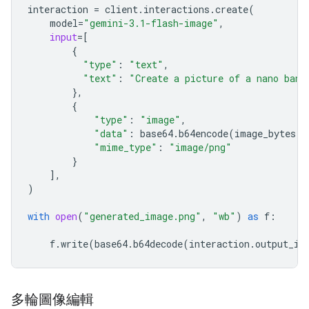
interaction
=
client
.
interactions
.
create
(
model
=
"gemini-3.1-flash-image"
,
input
=
[
{
"type"
:
"text"
,
"text"
:
"Create a picture of a nano bana
},
{
"type"
:
"image"
,
"data"
:
base64
.
b64encode
(
image_bytes
)
.
"mime_type"
:
"image/png"
}
],
)
with
open
(
"generated_image.png"
,
"wb"
)
as
f
:
f
.
write
(
base64
.
b64decode
(
interaction
.
output_im
多輪圖像編輯