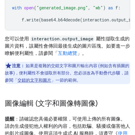
with
open
(
"generated_image.png"
,
"wb"
)
as
f
:
f
.
write
(
base64
.
b64decode
(
interaction
.
output_im
您可以使用
interaction.output_image
屬性擷取生成的
圖片資料，該屬性會傳回最後生成的圖片區塊。如要進一步
瞭解便利屬性，請參閱「
互動總覽
」。
注意：
如果是複雜的交錯文字和圖片輸出內容 (例如含有插圖的
故事)，便利屬性不會擷取所有部分。您必須改為手動疊代步驟，請
參閱「
交錯的文字和圖片
」一節的範例。
圖像編輯 (文字和圖像轉圖像)
提醒
：請確認您具備必要權限，可使用上傳的所有圖像。
請勿生成侵犯他人權利的內容，包括欺騙、騷擾或傷害他人
的影片或圖像。使用這項生成式 AI 服務時，須遵守《
使用