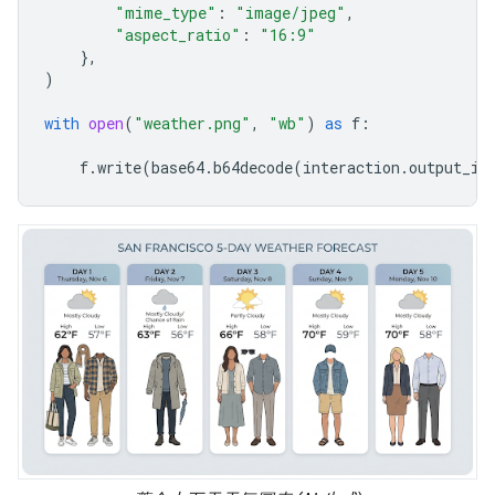
"mime_type"
:
"image/jpeg"
,
"aspect_ratio"
:
"16:9"
},
)
with
open
(
"weather.png"
,
"wb"
)
as
f
:
f
.
write
(
base64
.
b64decode
(
interaction
.
output_im