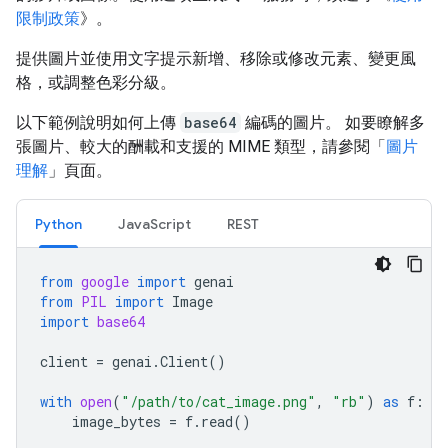
限制政策
》。
提供圖片並使用文字提示新增、移除或修改元素、變更風
格，或調整色彩分級。
以下範例說明如何上傳
base64
編碼的圖片。 如要瞭解多
張圖片、較大的酬載和支援的 MIME 類型，請參閱「
圖片
理解
」頁面。
Python
JavaScript
REST
from
google
import
genai
from
PIL
import
Image
import
base64
client
=
genai
.
Client
()
with
open
(
"/path/to/cat_image.png"
,
"rb"
)
as
f
:
image_bytes
=
f
.
read
()