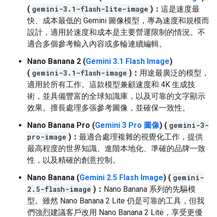
(
gemini-3.1-flash-lite-image
)：
這是速度最
快、成本最低的 Gemini 圖像模型，專為速度和規模而
設計，適用於速度和成本是主要營運限制的情況。不
適合多個參考輸入內容或多輪連續編輯。
Nano Banana 2 (
Gemini 3.1 Flash Image
)
(
gemini-3.1-flash-image
)：
用途最廣泛的模型，
適用於所有工作。這款模型兼顧速度和 4K 生成技
術，並具備豐富的全球知識庫，以及可靠的文字顯示
效果。擅長處理多張參考圖像，並確保一致性。
Nano Banana Pro (
Gemini 3 Pro 圖像
) (
gemini-3-
pro-image
)：
最適合處理複雜的視覺化工作，提供
最高程度的世界知識、進階本地化、準確的品牌一致
性，以及精確的創意控制。
Nano Banana (
Gemini 2.5 Flash Image
) (
gemini-
2.5-flash-image
)：
Nano Banana 系列的先驅模
型。雖然 Nano Banana 2 Lite 仍是可靠的工具，但我
們強烈建議客戶改用 Nano Banana 2 Lite，享受更優