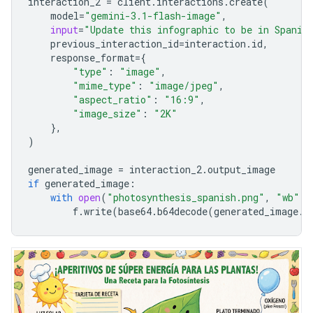
interaction_2
=
client
.
interactions
.
create
(
model
=
"gemini-3.1-flash-image"
,
input
=
"Update this infographic to be in Spanis
previous_interaction_id
=
interaction
.
id
,
response_format
=
{
"type"
:
"image"
,
"mime_type"
:
"image/jpeg"
,
"aspect_ratio"
:
"16:9"
,
"image_size"
:
"2K"
},
)
generated_image
=
interaction_2
.
output_image
if
generated_image
:
with
open
(
"photosynthesis_spanish.png"
,
"wb"
)
f
.
write
(
base64
.
b64decode
(
generated_image
.
d