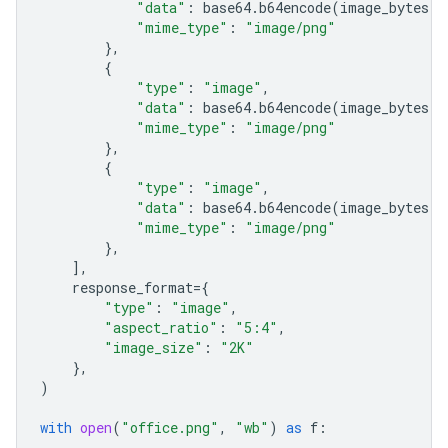
"data"
:
base64
.
b64encode
(
image_bytes
)
.
"mime_type"
:
"image/png"
},
{
"type"
:
"image"
,
"data"
:
base64
.
b64encode
(
image_bytes
)
.
"mime_type"
:
"image/png"
},
{
"type"
:
"image"
,
"data"
:
base64
.
b64encode
(
image_bytes
)
.
"mime_type"
:
"image/png"
},
],
response_format
=
{
"type"
:
"image"
,
"aspect_ratio"
:
"5:4"
,
"image_size"
:
"2K"
},
)
with
open
(
"office.png"
,
"wb"
)
as
f
: