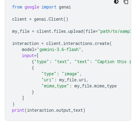
from
google
import
genai
client
=
genai
.
Client
()
my_file
=
client
.
files
.
upload
(
file
=
"path/to/sample
interaction
=
client
.
interactions
.
create
(
model
=
"gemini-3.6-flash"
,
input
=
[
{
"type"
:
"text"
,
"text"
:
"Caption this im
{
"type"
:
"image"
,
"uri"
:
my_file
.
uri
,
"mime_type"
:
my_file
.
mime_type
}
]
)
print
(
interaction
.
output_text
)