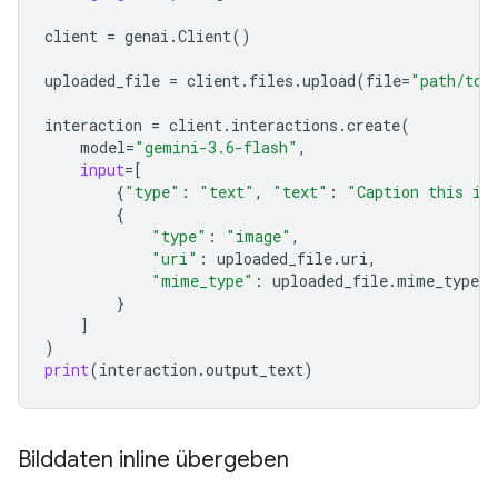
client
=
genai
.
Client
()
uploaded_file
=
client
.
files
.
upload
(
file
=
"path/to/
interaction
=
client
.
interactions
.
create
(
model
=
"gemini-3.6-flash"
,
input
=
[
{
"type"
:
"text"
,
"text"
:
"Caption this im
{
"type"
:
"image"
,
"uri"
:
uploaded_file
.
uri
,
"mime_type"
:
uploaded_file
.
mime_type
}
]
)
print
(
interaction
.
output_text
)
Bilddaten inline übergeben