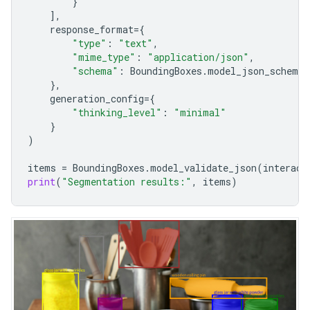
}
],
response_format
=
{
"type"
:
"text"
,
"mime_type"
:
"application/json"
,
"schema"
:
BoundingBoxes
.
model_json_schema
(
},
generation_config
=
{
"thinking_level"
:
"minimal"
}
)
items
=
BoundingBoxes
.
model_validate_json
(
interact
print
(
"Segmentation results:"
,
items
)