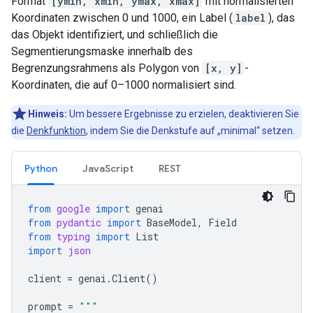
Format
[ymin, xmin, ymax, xmax]
mit normalisierten
Koordinaten zwischen 0 und 1000, ein Label (
label
), das
das Objekt identifiziert, und schließlich die
Segmentierungsmaske innerhalb des
Begrenzungsrahmens als Polygon von
[x, y]
-
Koordinaten, die auf 0–1000 normalisiert sind.
Hinweis:
Um bessere Ergebnisse zu erzielen, deaktivieren Sie
die
Denkfunktion
, indem Sie die Denkstufe auf „minimal“ setzen.
Python
JavaScript
REST
from
google
import
genai
from
pydantic
import
BaseModel
,
Field
from
typing
import
List
import
json
client
=
genai
.
Client
()
prompt
=
"""