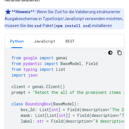
**Hinweis**:
Wenn Sie Zod für die Validierung strukturierter
Ausgabeschemas in TypeScript/JavaScript verwenden möchten,
müssen Sie das
zod
-Paket (
npm install zod
) installieren.
Python
JavaScript
REST
from
google
import
genai
from
pydantic
import
BaseModel
,
Field
from
typing
import
List
import
json
client
=
genai
.
Client
()
prompt
=
"Detect the all of the prominent items in
class
BoundingBox
(
BaseModel
):
box_2d
:
List
[
int
]
=
Field
(
description
=
"The 2D 
mask
:
List
[
List
[
int
]]
=
Field
(
description
=
"The
label
:
str
=
Field
(
description
=
"A descriptive 