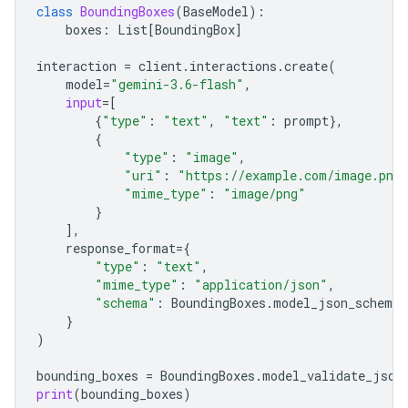
class
BoundingBoxes
(
BaseModel
):
boxes
:
List
[
BoundingBox
]
interaction
=
client
.
interactions
.
create
(
model
=
"gemini-3.6-flash"
,
input
=
[
{
"type"
:
"text"
,
"text"
:
prompt
},
{
"type"
:
"image"
,
"uri"
:
"https://example.com/image.png
"mime_type"
:
"image/png"
}
],
response_format
=
{
"type"
:
"text"
,
"mime_type"
:
"application/json"
,
"schema"
:
BoundingBoxes
.
model_json_schema
(
}
)
bounding_boxes
=
BoundingBoxes
.
model_validate_json
print
(
bounding_boxes
)