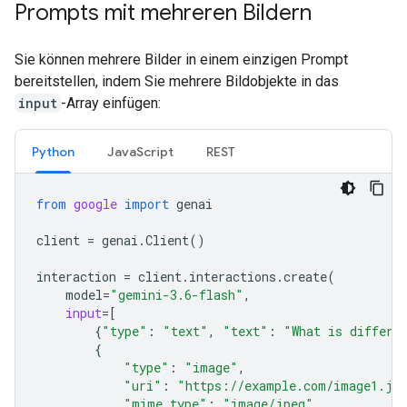
Prompts mit mehreren Bildern
Sie können mehrere Bilder in einem einzigen Prompt
bereitstellen, indem Sie mehrere Bildobjekte in das
input
-Array einfügen:
Python
JavaScript
REST
from
google
import
genai
client
=
genai
.
Client
()
interaction
=
client
.
interactions
.
create
(
model
=
"gemini-3.6-flash"
,
input
=
[
{
"type"
:
"text"
,
"text"
:
"What is differe
{
"type"
:
"image"
,
"uri"
:
"https://example.com/image1.jp
"mime_type"
:
"image/jpeg"