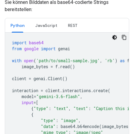
Sie können Bilddaten als base64-codierte Strings
bereitstellen:
Python
JavaScript
REST
import
base64
from
google
import
genai
with
open
(
'path/to/small-sample.jpg'
,
'rb'
)
as
f
:
image_bytes
=
f
.
read
()
client
=
genai
.
Client
()
interaction
=
client
.
interactions
.
create
(
model
=
"gemini-3.6-flash"
,
input
=
[
{
"type"
:
"text"
,
"text"
:
"Caption this im
{
"type"
:
"image"
,
"data"
:
base64
.
b64encode
(
image_bytes
)
.
"mime_type"
:
"image/jpeg"