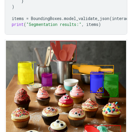
}
)
items
=
BoundingBoxes
.
model_validate_json
(
interact
print
(
"Segmentation results:"
,
items
)