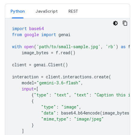
Python
JavaScript
REST
import
base64
from
google
import
genai
with
open
(
'path/to/small-sample.jpg'
,
'rb'
)
as
f
:
image_bytes
=
f
.
read
()
client
=
genai
.
Client
()
interaction
=
client
.
interactions
.
create
(
model
=
"gemini-3.6-flash"
,
input
=
[
{
"type"
:
"text"
,
"text"
:
"Caption this im
{
"type"
:
"image"
,
"data"
:
base64
.
b64encode
(
image_bytes
)
.
"mime_type"
:
"image/jpeg"
}
]