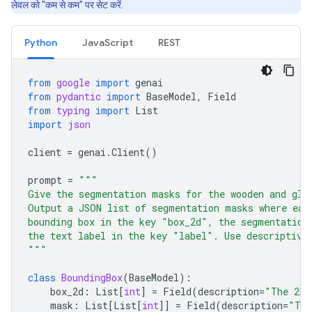
लेवल को "कम से कम" पर सेट करें.
Python
JavaScript
REST
from
google
import
genai
from
pydantic
import
BaseModel
,
Field
from
typing
import
List
import
json
client
=
genai
.
Client
()
prompt
=
"""
Give the segmentation masks for the wooden and gla
Output a JSON list of segmentation masks where eac
bounding box in the key "box_2d", the segmentation
the text label in the key "label". Use descriptive
"""
class
BoundingBox
(
BaseModel
):
box_2d
:
List
[
int
]
=
Field
(
description
=
"The 2D 
mask
:
List
[
List
[
int
]]
=
Field
(
description
=
"The