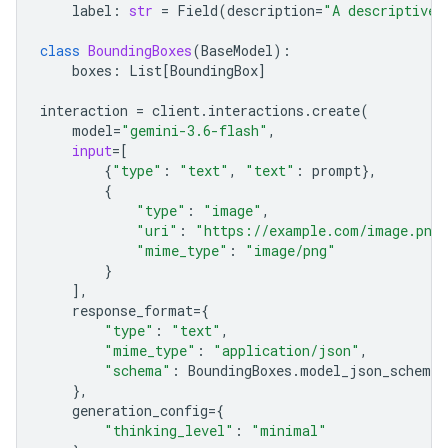
label
:
str
=
Field
(
description
=
"A descriptive 
class
BoundingBoxes
(
BaseModel
):
boxes
:
List
[
BoundingBox
]
interaction
=
client
.
interactions
.
create
(
model
=
"gemini-3.6-flash"
,
input
=
[
{
"type"
:
"text"
,
"text"
:
prompt
},
{
"type"
:
"image"
,
"uri"
:
"https://example.com/image.png
"mime_type"
:
"image/png"
}
],
response_format
=
{
"type"
:
"text"
,
"mime_type"
:
"application/json"
,
"schema"
:
BoundingBoxes
.
model_json_schema
(
},
generation_config
=
{
"thinking_level"
:
"minimal"