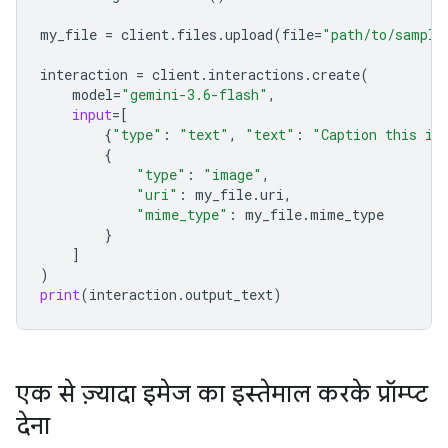
my_file
=
client
.
files
.
upload
(
file
=
"path/to/sample
interaction
=
client
.
interactions
.
create
(
model
=
"gemini-3.6-flash"
,
input
=
[
{
"type"
:
"text"
,
"text"
:
"Caption this im
{
"type"
:
"image"
,
"uri"
:
my_file
.
uri
,
"mime_type"
:
my_file
.
mime_type
}
]
)
print
(
interaction
.
output_text
)
एक से ज़्यादा इमेज का इस्तेमाल करके प्रॉम्प्ट
देना