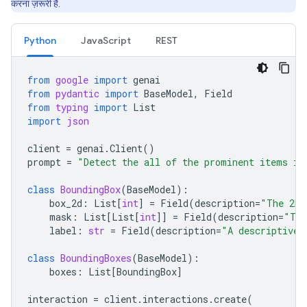
करना ज़रूरी है.
Python
JavaScript
REST
from
google
import
genai
from
pydantic
import
BaseModel
,
Field
from
typing
import
List
import
json
client
=
genai
.
Client
()
prompt
=
"Detect the all of the prominent items in
class
BoundingBox
(
BaseModel
):
box_2d
:
List
[
int
]
=
Field
(
description
=
"The 2D 
mask
:
List
[
List
[
int
]]
=
Field
(
description
=
"The
label
:
str
=
Field
(
description
=
"A descriptive 
class
BoundingBoxes
(
BaseModel
):
boxes
:
List
[
BoundingBox
]
interaction
=
client
.
interactions
.
create
(