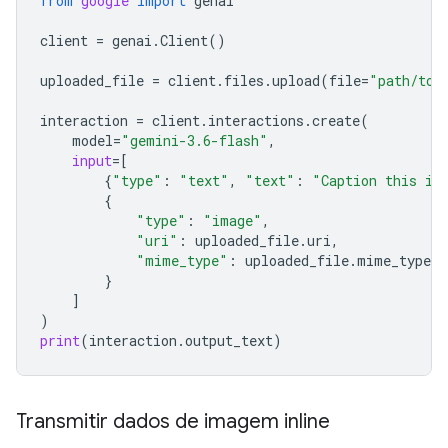
from
google
import
genai
client
=
genai
.
Client
()
uploaded_file
=
client
.
files
.
upload
(
file
=
"path/to/
interaction
=
client
.
interactions
.
create
(
model
=
"gemini-3.6-flash"
,
input
=
[
{
"type"
:
"text"
,
"text"
:
"Caption this im
{
"type"
:
"image"
,
"uri"
:
uploaded_file
.
uri
,
"mime_type"
:
uploaded_file
.
mime_type
}
]
)
print
(
interaction
.
output_text
)
Transmitir dados de imagem inline