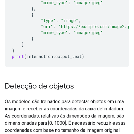
"mime_type"
:
"image/jpeg"
},
{
"type"
:
"image"
,
"uri"
:
"https://example.com/image2.jp
"mime_type"
:
"image/jpeg"
}
]
)
print
(
interaction
.
output_text
)
Detecção de objetos
Os modelos são treinados para detectar objetos em uma
imagem e receber as coordenadas da caixa delimitadora.
As coordenadas, relativas às dimensões da imagem, são
dimensionadas para [0, 1000]. É necessário reduzir essas
coordenadas com base no tamanho da imagem original.