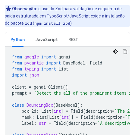
Observação:
o uso do Zod para validação de esquema de
saída estruturada em TypeScript/JavaScript exige a instalação
do pacote
zod
(
npm install zod
).
Python
JavaScript
REST
from
google
import
genai
from
pydantic
import
BaseModel
,
Field
from
typing
import
List
import
json
client
=
genai
.
Client
()
prompt
=
"Detect the all of the prominent items in
class
BoundingBox
(
BaseModel
):
box_2d
:
List
[
int
]
=
Field
(
description
=
"The 2D 
mask
:
List
[
List
[
int
]]
=
Field
(
description
=
"The
label
:
str
=
Field
(
description
=
"A descriptive 