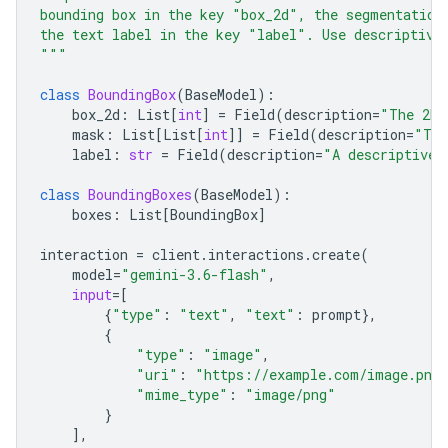
bounding box in the key "box_2d", the segmentation
the text label in the key "label". Use descriptive
"""
class
BoundingBox
(
BaseModel
):
box_2d
:
List
[
int
]
=
Field
(
description
=
"The 2D 
mask
:
List
[
List
[
int
]]
=
Field
(
description
=
"The
label
:
str
=
Field
(
description
=
"A descriptive 
class
BoundingBoxes
(
BaseModel
):
boxes
:
List
[
BoundingBox
]
interaction
=
client
.
interactions
.
create
(
model
=
"gemini-3.6-flash"
,
input
=
[
{
"type"
:
"text"
,
"text"
:
prompt
},
{
"type"
:
"image"
,
"uri"
:
"https://example.com/image.png
"mime_type"
:
"image/png"
}
],