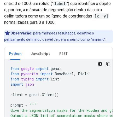
entre 0 e 1000, um rótulo ("
label
") que identifica o objeto
e, por fim, a máscara de segmentação dentro da caixa
delimitadora como um polígono de coordenadas
[x, y]
normalizadas para 0 a 1000.
Observação:
para melhores resultados, desative o
pensamento
definindo o nível de pensamento como "mínimo".
Python
JavaScript
REST
from
google
import
genai
from
pydantic
import
BaseModel
,
Field
from
typing
import
List
import
json
client
=
genai
.
Client
()
prompt
=
"""
Give the segmentation masks for the wooden and gla
Output a JSON list of segmentation masks where eac