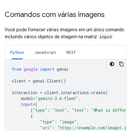
Comandos com várias imagens
Você pode fornecer várias imagens em um único comando
incluindo vários objetos de imagem na matriz
input
:
Python
JavaScript
REST
from
google
import
genai
client
=
genai
.
Client
()
interaction
=
client
.
interactions
.
create
(
model
=
"gemini-3.6-flash"
,
input
=
[
{
"type"
:
"text"
,
"text"
:
"What is differe
{
"type"
:
"image"
,
"uri"
:
"https://example.com/image1.jp