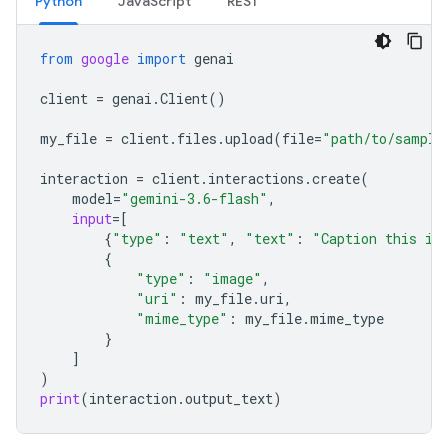
Python
JavaScript
REST
from
google
import
genai
client
=
genai
.
Client
()
my_file
=
client
.
files
.
upload
(
file
=
"path/to/sample
interaction
=
client
.
interactions
.
create
(
model
=
"gemini-3.6-flash"
,
input
=
[
{
"type"
:
"text"
,
"text"
:
"Caption this im
{
"type"
:
"image"
,
"uri"
:
my_file
.
uri
,
"mime_type"
:
my_file
.
mime_type
}
]
)
print
(
interaction
.
output_text
)