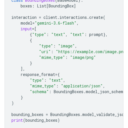
class
BoundingBoxes
(
BaseModel
):
boxes
:
List
[
BoundingBox
]
interaction
=
client
.
interactions
.
create
(
model
=
"gemini-3.6-flash"
,
input
=
[
{
"type"
:
"text"
,
"text"
:
prompt
},
{
"type"
:
"image"
,
"uri"
:
"https://example.com/image.png
"mime_type"
:
"image/png"
}
],
response_format
=
{
"type"
:
"text"
,
"mime_type"
:
"application/json"
,
"schema"
:
BoundingBoxes
.
model_json_schema
(
}
)
bounding_boxes
=
BoundingBoxes
.
model_validate_json
print
(
bounding_boxes
)