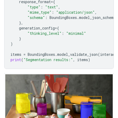
response_format
=
{
"type"
:
"text"
,
"mime_type"
:
"application/json"
,
"schema"
:
BoundingBoxes
.
model_json_schema
(
},
generation_config
=
{
"thinking_level"
:
"minimal"
}
)
items
=
BoundingBoxes
.
model_validate_json
(
interact
print
(
"Segmentation results:"
,
items
)