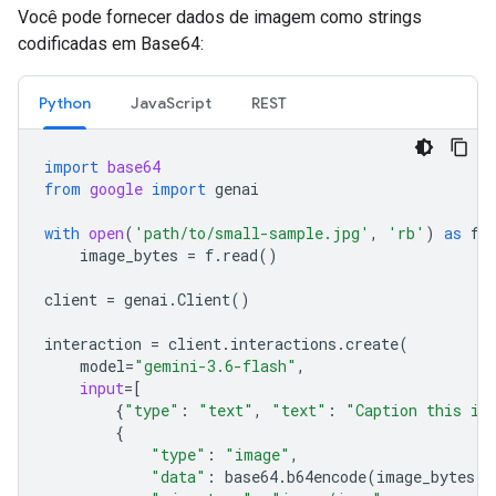
Você pode fornecer dados de imagem como strings
codificadas em Base64:
Python
JavaScript
REST
import
base64
from
google
import
genai
with
open
(
'path/to/small-sample.jpg'
,
'rb'
)
as
f
:
image_bytes
=
f
.
read
()
client
=
genai
.
Client
()
interaction
=
client
.
interactions
.
create
(
model
=
"gemini-3.6-flash"
,
input
=
[
{
"type"
:
"text"
,
"text"
:
"Caption this im
{
"type"
:
"image"
,
"data"
:
base64
.
b64encode
(
image_bytes
)
.