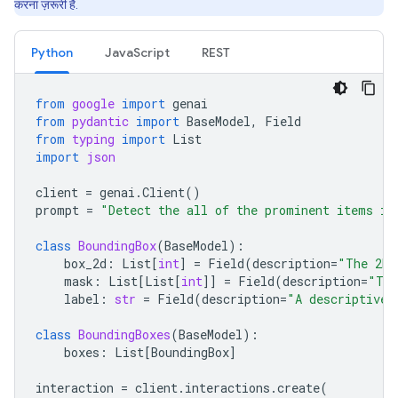
करना ज़रूरी है.
Python
JavaScript
REST
from
google
import
genai
from
pydantic
import
BaseModel
,
Field
from
typing
import
List
import
json
client
=
genai
.
Client
()
prompt
=
"Detect the all of the prominent items in
class
BoundingBox
(
BaseModel
):
box_2d
:
List
[
int
]
=
Field
(
description
=
"The 2D 
mask
:
List
[
List
[
int
]]
=
Field
(
description
=
"The
label
:
str
=
Field
(
description
=
"A descriptive 
class
BoundingBoxes
(
BaseModel
):
boxes
:
List
[
BoundingBox
]
interaction
=
client
.
interactions
.
create
(