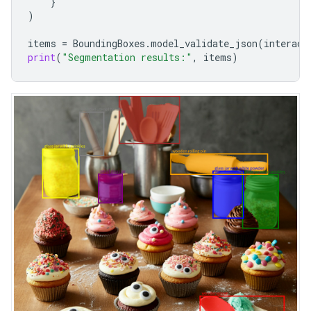
}
)
items
=
BoundingBoxes
.
model_validate_json
(
interact
print
(
"Segmentation results:"
,
items
)