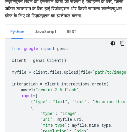
रिज़ॉल्यूशन लेवल का इस्तेमाल किया जा सकता है. उदाहरण के लिए, किसी
जटिल डायग्राम के लिए हाई रिज़ॉल्यूशन और किसी सामान्य कॉन्टेक्चुअल
इमेज के लिए लो रिज़ॉल्यूशन का इस्तेमाल करना.
Python
JavaScript
REST
from
google
import
genai
client
=
genai
.
Client
()
myfile
=
client
.
files
.
upload
(
file
=
"path/to/image.j
interaction
=
client
.
interactions
.
create
(
model
=
"gemini-3.6-flash"
,
input
=
[
{
"type"
:
"text"
,
"text"
:
"Describe this i
{
"type"
:
"image"
,
"uri"
:
myfile
.
uri
,
"mime_type"
:
myfile
.
mime_type
,
"resolution"
:
"high"