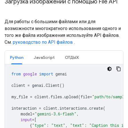
Загрузка изображений с помощью File API
Для работы с большими файлами или для
возможности многократного использования одного и
того же файла изображения используйте API файлов.
См.
руководство по API файлов
.
Python
JavaScript
ОТДЫХ
from
google
import
genai
client
=
genai
.
Client
()
my_file
=
client
.
files
.
upload
(
file
=
"path/to/sample
interaction
=
client
.
interactions
.
create
(
model
=
"gemini-3.6-flash"
,
input
=
[
{
"type"
:
"text"
,
"text"
:
"Caption this im