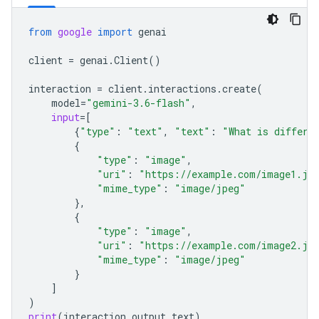
from
google
import
genai
client
=
genai
.
Client
()
interaction
=
client
.
interactions
.
create
(
model
=
"gemini-3.6-flash"
,
input
=
[
{
"type"
:
"text"
,
"text"
:
"What is differe
{
"type"
:
"image"
,
"uri"
:
"https://example.com/image1.jp
"mime_type"
:
"image/jpeg"
},
{
"type"
:
"image"
,
"uri"
:
"https://example.com/image2.jp
"mime_type"
:
"image/jpeg"
}
]
)
print
(
interaction
.
output_text
)