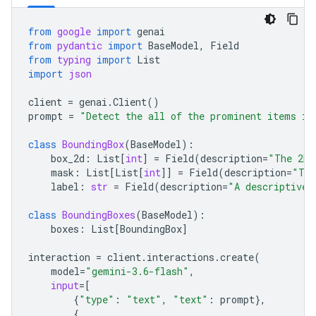
from
google
import
genai
from
pydantic
import
BaseModel
,
Field
from
typing
import
List
import
json
client
=
genai
.
Client
()
prompt
=
"Detect the all of the prominent items in
class
BoundingBox
(
BaseModel
):
box_2d
:
List
[
int
]
=
Field
(
description
=
"The 2D 
mask
:
List
[
List
[
int
]]
=
Field
(
description
=
"The
label
:
str
=
Field
(
description
=
"A descriptive 
class
BoundingBoxes
(
BaseModel
):
boxes
:
List
[
BoundingBox
]
interaction
=
client
.
interactions
.
create
(
model
=
"gemini-3.6-flash"
,
input
=
[
{
"type"
:
"text"
,
"text"
:
prompt
},
{