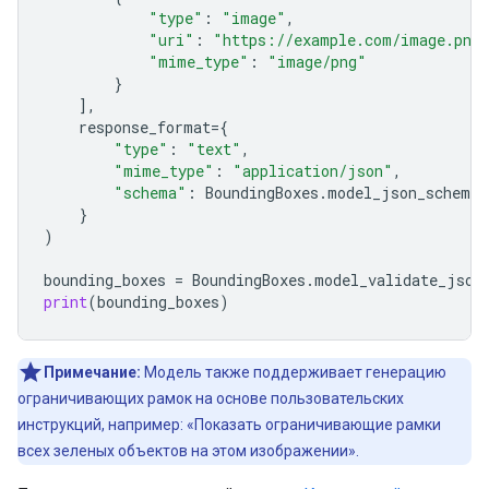
"type"
:
"image"
,
"uri"
:
"https://example.com/image.png
"mime_type"
:
"image/png"
}
],
response_format
=
{
"type"
:
"text"
,
"mime_type"
:
"application/json"
,
"schema"
:
BoundingBoxes
.
model_json_schema
(
}
)
bounding_boxes
=
BoundingBoxes
.
model_validate_json
print
(
bounding_boxes
)
Примечание:
Модель также поддерживает генерацию
ограничивающих рамок на основе пользовательских
инструкций, например: «Показать ограничивающие рамки
всех зеленых объектов на этом изображении».