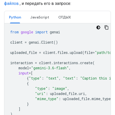
файлов
, и передать его в запросе:
Python
JavaScript
ОТДЫХ
from
google
import
genai
client
=
genai
.
Client
()
uploaded_file
=
client
.
files
.
upload
(
file
=
"path/to/
interaction
=
client
.
interactions
.
create
(
model
=
"gemini-3.6-flash"
,
input
=
[
{
"type"
:
"text"
,
"text"
:
"Caption this im
{
"type"
:
"image"
,
"uri"
:
uploaded_file
.
uri
,
"mime_type"
:
uploaded_file
.
mime_type
}
]
)