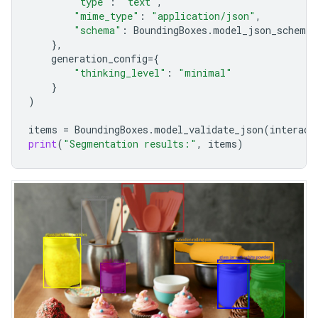
"type"
:
"text"
,
"mime_type"
:
"application/json"
,
"schema"
:
BoundingBoxes
.
model_json_schema
(
},
generation_config
=
{
"thinking_level"
:
"minimal"
}
)
items
=
BoundingBoxes
.
model_validate_json
(
interact
print
(
"Segmentation results:"
,
items
)