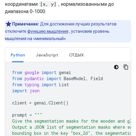
координатами
[x, y]
, нормализованными до
диапазона 0-1000.
Примечание:
Для достижения лучших результатов
отключите
функцию мышления
, установив уровень
мышления на «минимальный».
Python
JavaScript
ОТДЫХ
from
google
import
genai
from
pydantic
import
BaseModel
,
Field
from
typing
import
List
import
json
client
=
genai
.
Client
()
prompt
=
"""
Give the segmentation masks for the wooden and gla
Output a JSON list of segmentation masks where eac
bounding box in the key "box_2d", the segmentation