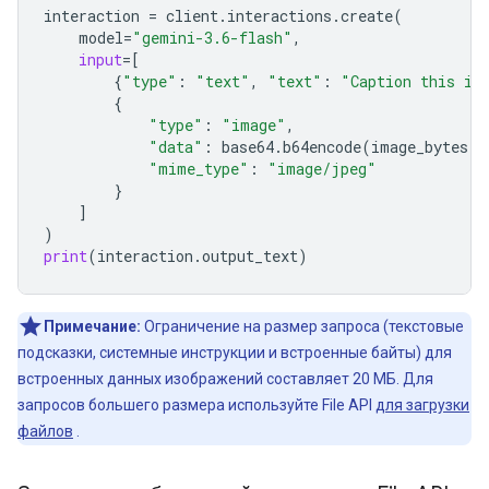
interaction
=
client
.
interactions
.
create
(
model
=
"gemini-3.6-flash"
,
input
=
[
{
"type"
:
"text"
,
"text"
:
"Caption this im
{
"type"
:
"image"
,
"data"
:
base64
.
b64encode
(
image_bytes
)
.
"mime_type"
:
"image/jpeg"
}
]
)
print
(
interaction
.
output_text
)
Примечание:
Ограничение на размер запроса (текстовые
подсказки, системные инструкции и встроенные байты) для
встроенных данных изображений составляет 20 МБ. Для
запросов большего размера используйте File API
для загрузки
файлов
.