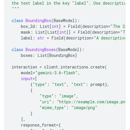
the text label in the key "label". Use descriptive
"""
class
BoundingBox
(
BaseModel
):
box_2d
:
List
[
int
]
=
Field
(
description
=
"The 2D 
mask
:
List
[
List
[
int
]]
=
Field
(
description
=
"The
label
:
str
=
Field
(
description
=
"A descriptive 
class
BoundingBoxes
(
BaseModel
):
boxes
:
List
[
BoundingBox
]
interaction
=
client
.
interactions
.
create
(
model
=
"gemini-3.6-flash"
,
input
=
[
{
"type"
:
"text"
,
"text"
:
prompt
},
{
"type"
:
"image"
,
"uri"
:
"https://example.com/image.png
"mime_type"
:
"image/png"
}
],
response_format
=
{