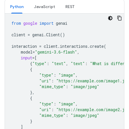
Python
JavaScript
REST
from
google
import
genai
client
=
genai
.
Client
()
interaction
=
client
.
interactions
.
create
(
model
=
"gemini-3.6-flash"
,
input
=
[
{
"type"
:
"text"
,
"text"
:
"What is differe
{
"type"
:
"image"
,
"uri"
:
"https://example.com/image1.jp
"mime_type"
:
"image/jpeg"
},
{
"type"
:
"image"
,
"uri"
:
"https://example.com/image2.jp
"mime_type"
:
"image/jpeg"
}
]