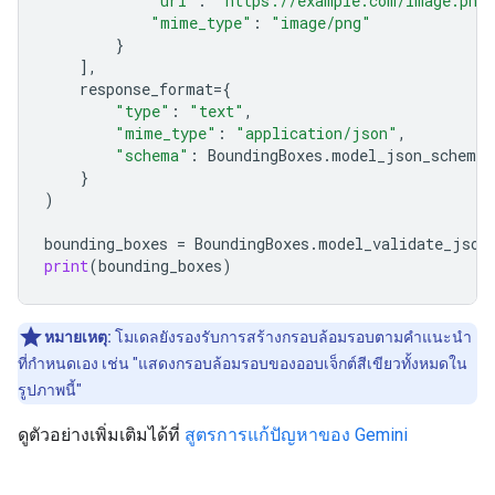
"uri"
:
"https://example.com/image.png
"mime_type"
:
"image/png"
}
],
response_format
=
{
"type"
:
"text"
,
"mime_type"
:
"application/json"
,
"schema"
:
BoundingBoxes
.
model_json_schema
(
}
)
bounding_boxes
=
BoundingBoxes
.
model_validate_json
print
(
bounding_boxes
)
หมายเหตุ:
โมเดลยังรองรับการสร้างกรอบล้อมรอบตามคำแนะนำ
ที่กำหนดเอง เช่น "แสดงกรอบล้อมรอบของออบเจ็กต์สีเขียวทั้งหมดใน
รูปภาพนี้"
ดูตัวอย่างเพิ่มเติมได้ที่
สูตรการแก้ปัญหาของ Gemini