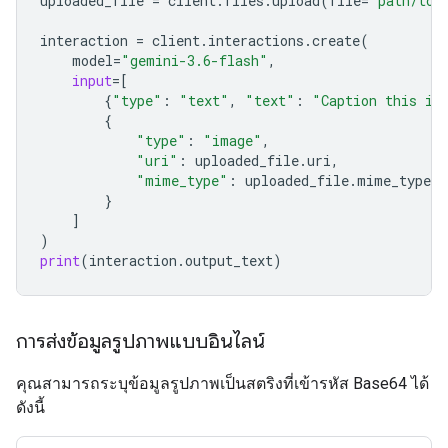
uploaded_file
=
client
.
files
.
upload
(
file
=
"path/to/
interaction
=
client
.
interactions
.
create
(
model
=
"gemini-3.6-flash"
,
input
=
[
{
"type"
:
"text"
,
"text"
:
"Caption this im
{
"type"
:
"image"
,
"uri"
:
uploaded_file
.
uri
,
"mime_type"
:
uploaded_file
.
mime_type
}
]
)
print
(
interaction
.
output_text
)
การส่งข้อมูลรูปภาพแบบอินไลน์
คุณสามารถระบุข้อมูลรูปภาพเป็นสตริงที่เข้ารหัส Base64 ได้
ดังนี้