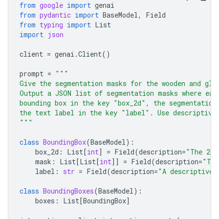
from
google
import
genai
from
pydantic
import
BaseModel
,
Field
from
typing
import
List
import
json
client
=
genai
.
Client
()
prompt
=
"""
Give the segmentation masks for the wooden and gla
Output a JSON list of segmentation masks where eac
bounding box in the key "box_2d", the segmentation
the text label in the key "label". Use descriptive
"""
class
BoundingBox
(
BaseModel
):
box_2d
:
List
[
int
]
=
Field
(
description
=
"The 2D 
mask
:
List
[
List
[
int
]]
=
Field
(
description
=
"The
label
:
str
=
Field
(
description
=
"A descriptive 
class
BoundingBoxes
(
BaseModel
):
boxes
:
List
[
BoundingBox
]