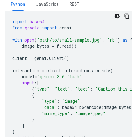
Python
JavaScript
REST
import
base64
from
google
import
genai
with
open
(
'path/to/small-sample.jpg'
,
'rb'
)
as
f
:
image_bytes
=
f
.
read
()
client
=
genai
.
Client
()
interaction
=
client
.
interactions
.
create
(
model
=
"gemini-3.6-flash"
,
input
=
[
{
"type"
:
"text"
,
"text"
:
"Caption this im
{
"type"
:
"image"
,
"data"
:
base64
.
b64encode
(
image_bytes
)
.
"mime_type"
:
"image/jpeg"
}
]
)