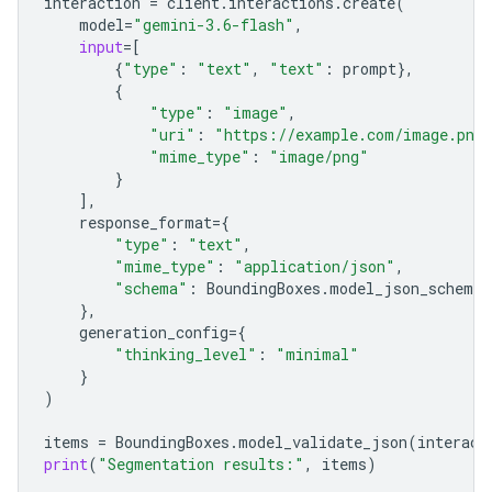
interaction
=
client
.
interactions
.
create
(
model
=
"gemini-3.6-flash"
,
input
=
[
{
"type"
:
"text"
,
"text"
:
prompt
},
{
"type"
:
"image"
,
"uri"
:
"https://example.com/image.png
"mime_type"
:
"image/png"
}
],
response_format
=
{
"type"
:
"text"
,
"mime_type"
:
"application/json"
,
"schema"
:
BoundingBoxes
.
model_json_schema
(
},
generation_config
=
{
"thinking_level"
:
"minimal"
}
)
items
=
BoundingBoxes
.
model_validate_json
(
interact
print
(
"Segmentation results:"
,
items
)