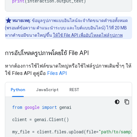
print
(
interaction
.
output_text
)
หมายเหตุ:
ข้อมูลรูปภาพแบบอินไลน์จะจำกัดขนาดคำขอทั้งหมด
(พรอมต์ข้อความ คำแนะนำระบบ และไบต์แบบอินไลน์) ไว้ที่ 20 MB
หากคำขอมีขนาดใหญ่ขึ้น
ให้ใช้ File API เพื่ออัปโหลดไฟล์รูปภาพ
การอัปโหลดรูปภาพโดยใช้ File API
หากต้องการใช้ไฟล์ขนาดใหญ่หรือใช้ไฟล์รูปภาพเดิมซ้ำๆ ให้
ใช้ Files API ดูคู่มือ
Files API
Python
JavaScript
REST
from
google
import
genai
client
=
genai
.
Client
()
my_file
=
client
.
files
.
upload
(
file
=
"path/to/sample