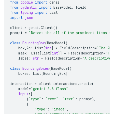
from
google
import
genai
from
pydantic
import
BaseModel
,
Field
from
typing
import
List
import
json
client
=
genai
.
Client
()
prompt
=
"Detect the all of the prominent items in
class
BoundingBox
(
BaseModel
):
box_2d
:
List
[
int
]
=
Field
(
description
=
"The 2D 
mask
:
List
[
List
[
int
]]
=
Field
(
description
=
"The
label
:
str
=
Field
(
description
=
"A descriptive 
class
BoundingBoxes
(
BaseModel
):
boxes
:
List
[
BoundingBox
]
interaction
=
client
.
interactions
.
create
(
model
=
"gemini-3.6-flash"
,
input
=
[
{
"type"
:
"text"
,
"text"
:
prompt
},
{
"type"
:
"image"
,