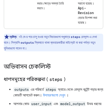
করার ক্ষেত্রে সমস্যা তৈরি
সরানো হয়েছে।
Api-
করবে।
Revision
হেডার উপেক্ষা করা
হয়েছে।
দ্রষ্টব্য
: ৭ই মে-র পরে চালু হওয়া নতুন ফিচারগুলো শুধুমাত্র
steps
রেসপন্স-এ দেখা
যাবে। লিগ্যাসি
outputs
স্কিমাতে থাকা ব্যবহারকারীরা মাইগ্রেট না করা পর্যন্ত নতুন
সুবিধাগুলো পাবেন না।
অভিবাসন চেকলিস্ট
ধাপসমূহের পরিকল্পনা (
steps
)
outputs
এর পরিবর্তে
steps
অ্যারে থেকে রেসপন্স কন্টেন্ট পড়ার জন্য
কোডটি আপডেট করুন।
উদাহরণগুলো দেখুন
।
আপনার কোড
user_input
এবং
model_output
উভয় ধরনের