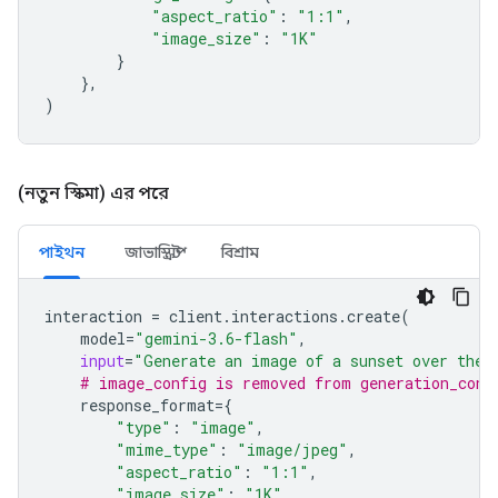
"aspect_ratio"
:
"1:1"
,
"image_size"
:
"1K"
}
},
)
(নতুন স্কিমা) এর পরে
পাইথন
জাভাস্ক্রিপ্ট
বিশ্রাম
interaction
=
client
.
interactions
.
create
(
model
=
"gemini-3.6-flash"
,
input
=
"Generate an image of a sunset over the 
# image_config is removed from generation_conf
response_format
=
{
"type"
:
"image"
,
"mime_type"
:
"image/jpeg"
,
"aspect_ratio"
:
"1:1"
,
"image_size"
:
"1K"