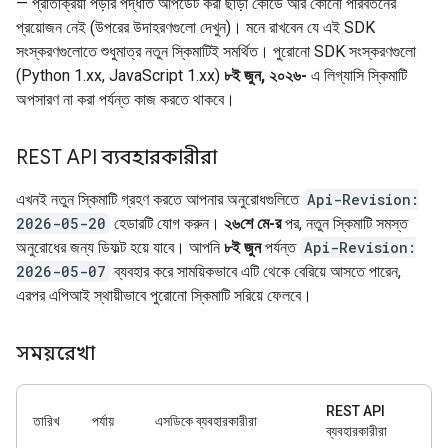
— প্রতিক্রিয়া পড়ার পদ্ধতি আপডেট করা ছাড়া কোডে আর কোনো পরিবর্তনের
প্রয়োজন নেই (উপরের উদাহরণগুলো দেখুন)। মনে রাখবেন যে এই SDK
সংস্করণগুলোতে শুধুমাত্র নতুন স্কিমাটিই সমর্থিত। পুরোনো SDK সংস্করণগুলো
(Python 1.xx, JavaScript 1.xx)
৮ই জুন, ২০২৬-
এ লিগ্যাসি স্কিমাটি
অপসারণ না করা পর্যন্ত কাজ করতে থাকবে।
REST API ব্যবহারকারীরা
এখনই নতুন স্কিমাটি গ্রহণ করতে আপনার অনুরোধগুলিতে
Api-Revision:
2026-05-20
হেডারটি যোগ করুন।
২৬শে মে-র
পর, নতুন স্কিমাটি সমস্ত
অনুরোধের জন্য ডিফল্ট হয়ে যাবে। আপনি
৮ই জুন
পর্যন্ত
Api-Revision:
2026-05-07
ব্যবহার করে সাময়িকভাবে এটি থেকে বেরিয়ে আসতে পারেন,
এরপর এপিআই স্থায়ীভাবে পুরোনো স্কিমাটি সরিয়ে ফেলবে।
সময়রেখা
REST API
তারিখ
পর্যায়
এসডিকে ব্যবহারকারীরা
ব্যবহারকারীরা