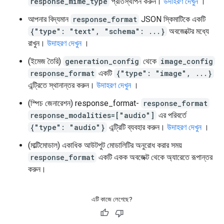
response_mime_type
প্রতিস্থাপন করুন।
উদাহরণ দেখুন
।
আপনার বিদ্যমান
response_format
JSON স্কিমাটিকে একটি
{"type": "text", "schema": ...}
অবজেক্টের মধ্যে
রাখুন।
উদাহরণ দেখুন
।
(ইমেজ তৈরি)
generation_config
থেকে
image_config
response_format
একটি
{"type": "image", ...}
এন্ট্রিতে স্থানান্তর করুন।
উদাহরণ দেখুন
।
(স্পিচ জেনারেশন) response_format-
response_format
response_modalities=["audio"]
এর পরিবর্তে
{"type": "audio"}
এন্ট্রিটি ব্যবহার করুন।
উদাহরণ দেখুন
।
(মাল্টিমোডাল) একাধিক আউটপুট মোডালিটির অনুরোধ করার সময়
response_format
একটি একক অবজেক্ট থেকে অ্যারেতে রূপান্তর
করুন।
এটি কাজে লেগেছে?