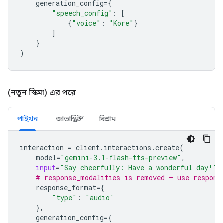
generation_config
=
{
"speech_config"
:
[
{
"voice"
:
"Kore"
}
]
}
)
(নতুন স্কিমা) এর পরে
পাইথন
জাভাস্ক্রিপ্ট
বিশ্রাম
interaction
=
client
.
interactions
.
create
(
model
=
"gemini-3.1-flash-tts-preview"
,
input
=
"Say cheerfully: Have a wonderful day!"
,
# response_modalities is removed — use respons
response_format
=
{
"type"
:
"audio"
},
generation_config
=
{