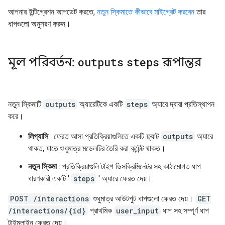
আপনার ইন্টিগ্রেশন আপডেট করতে,
নতুন স্কিমাতে কীভাবে মাইগ্রেট করবেন
তার
ধাপগুলো অনুসরণ করুন।
মূল পরিবর্তন:
outputs
steps
রূপান্তর
নতুন স্কিমাটি
outputs
অ্যারেটিকে একটি
steps
অ্যারে দ্বারা প্রতিস্থাপন
করে।
লিগ্যাসি
: ফেরত আসা প্রতিক্রিয়াগুলিতে একটি ফ্ল্যাট
outputs
অ্যারে
থাকত, যাতে শুধুমাত্র মডেলটির তৈরি করা কন্টেন্ট থাকত।
নতুন স্কিমা
: প্রতিক্রিয়াগুলি টাইপ ডিসক্রিমিনেটর সহ কাঠামোগত ধাপ
ধারণকারী একটি '
steps
' অ্যারে ফেরত দেয়।
POST /interactions
শুধুমাত্র আউটপুট ধাপগুলো ফেরত দেয়।
GET
/interactions/{id}
প্রাথমিক
user_input
ধাপ সহ সম্পূর্ণ ধাপ
টাইমলাইন ফেরত দেয়।