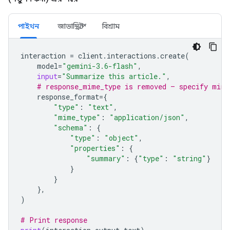
পাইথন
জাভাস্ক্রিপ্ট
বিশ্রাম
interaction
=
client
.
interactions
.
create
(
model
=
"gemini-3.6-flash"
,
input
=
"Summarize this article."
,
# response_mime_type is removed — specify mime
response_format
=
{
"type"
:
"text"
,
"mime_type"
:
"application/json"
,
"schema"
:
{
"type"
:
"object"
,
"properties"
:
{
"summary"
:
{
"type"
:
"string"
}
}
}
},
)
# Print response