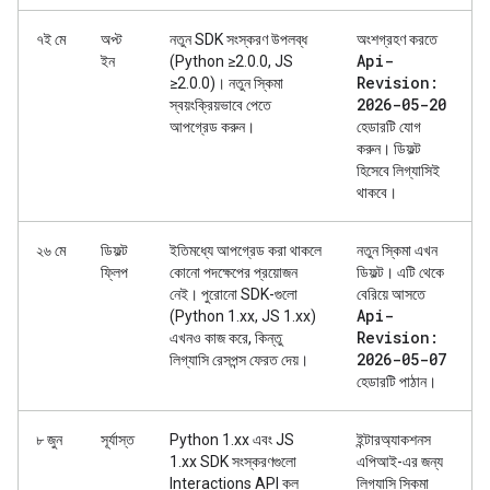
৭ই মে
অপ্ট
নতুন SDK সংস্করণ উপলব্ধ
অংশগ্রহণ করতে
Api-
ইন
(Python ≥2.0.0, JS
Revision:
≥2.0.0)। নতুন স্কিমা
2026-05-20
স্বয়ংক্রিয়ভাবে পেতে
আপগ্রেড করুন।
হেডারটি যোগ
করুন। ডিফল্ট
হিসেবে লিগ্যাসিই
থাকবে।
২৬ মে
ডিফল্ট
ইতিমধ্যে আপগ্রেড করা থাকলে
নতুন স্কিমা এখন
ফ্লিপ
কোনো পদক্ষেপের প্রয়োজন
ডিফল্ট। এটি থেকে
নেই। পুরোনো SDK-গুলো
বেরিয়ে আসতে
Api-
(Python 1.xx, JS 1.xx)
Revision:
এখনও কাজ করে, কিন্তু
2026-05-07
লিগ্যাসি রেসপন্স ফেরত দেয়।
হেডারটি পাঠান।
৮ জুন
সূর্যাস্ত
Python 1.xx এবং JS
ইন্টারঅ্যাকশনস
1.xx SDK সংস্করণগুলো
এপিআই-এর জন্য
Interactions API কল
লিগ্যাসি স্কিমা