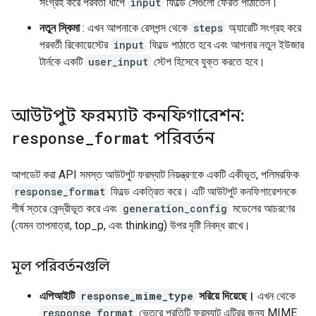
সংগ্রহ করে পরবর্তী ধাপে
input
ফিল্ডে সেগুলো ফেরত পাঠাতেন।
নতুন স্কিমা
: এখন আপনাকে রেসপন্স থেকে
steps
অ্যারেটি সংগ্রহ করে
পরবর্তী রিকোয়েস্টের
input
ফিল্ডে পাঠাতে হবে এবং আপনার নতুন ইউজার
টার্নকে একটি
user_input
স্টেপ হিসেবে যুক্ত করতে হবে।
আউটপুট ফরম্যাট কনফিগারেশন:
response
_
format
পরিবর্তন
আপডেট করা API সমস্ত আউটপুট ফরম্যাট নিয়ন্ত্রণকে একটি একীভূত, পলিমরফিক
response_format
ফিল্ডে একত্রিত করে। এটি আউটপুট কনফিগারেশনকে
শীর্ষ স্তরে কেন্দ্রীভূত করে এবং
generation_config
মডেলের আচরণের
(যেমন তাপমাত্রা, top_p, এবং thinking) উপর দৃষ্টি নিবদ্ধ রাখে।
মূল পরিবর্তনগুলি
এপিআইটি
response_mime_type
সরিয়ে দিয়েছে।
এখন থেকে
response_format
ভেতরে প্রতিটি ফরম্যাট এন্ট্রির জন্য MIME