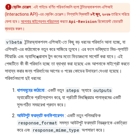
ব্রেকিং চেঞ্জেস
: এই গাইডে বর্ণিত পরিবর্তনগুলি হলো ইন্টারঅ্যাকশনস এপিআই
(Interactions API)-এর ব্রেকিং চেঞ্জেস। লিগ্যাসি স্কিমাটি
৮ই জুন, ২০২৬
তারিখে সরিয়ে
ফেলা হবে।
আপনার মাইগ্রেশন পরিচালনা
করতে
Api-Revision
রিকোয়েস্ট হেডারটি
ব্যবহার করুন।
v1beta
ইন্টারঅ্যাকশনস এপিআই-তে কিছু বড় ধরনের পরিবর্তন আনা হচ্ছে, যা
এপিআই-এর কাঠামোকে নতুন করে সাজিয়ে তুলবে। এর ফলে ভবিষ্যতে মিড-ফ্লাইট
স্টিয়ারিং এবং অ্যাসিঙ্ক্রোনাস টুল কলের মতো ফিচারগুলো সাপোর্ট করা যাবে। এই
পেজটিতে কী কী পরিবর্তন হচ্ছে তা ব্যাখ্যা করা হয়েছে এবং আপনাকে মাইগ্রেট করতে
সাহায্য করার জন্য পরিবর্তনের আগের ও পরের কোডের উদাহরণ দেওয়া হয়েছে।
পরিবর্তনগুলো দুই ধরনের:
ধাপসমূহের কাঠামো
: একটি নতুন
steps
অ্যারে
outputs
অ্যারেটিকে প্রতিস্থাপন করে, যা প্রতিটি মিথস্ক্রিয়ার পালাক্রমের একটি
সুসংগঠিত সময়রেখা প্রদান করে।
আউটপুট ফরম্যাট কনফিগারেশন
: একটি নতুন পলিমরফিক
response_format
সমস্ত আউটপুট ফরম্যাট নিয়ন্ত্রণকে একত্রিত
করে এবং
response_mime_type
অপসারণ করে।