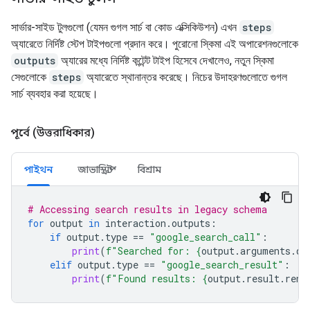
সার্ভার-সাইড টুলগুলো (যেমন গুগল সার্চ বা কোড এক্সিকিউশন) এখন
steps
অ্যারেতে নির্দিষ্ট স্টেপ টাইপগুলো প্রদান করে। পুরোনো স্কিমা এই অপারেশনগুলোকে
outputs
অ্যারের মধ্যে নির্দিষ্ট কন্টেন্ট টাইপ হিসেবে দেখালেও, নতুন স্কিমা
সেগুলোকে
steps
অ্যারেতে স্থানান্তর করেছে। নিচের উদাহরণগুলোতে গুগল
সার্চ ব্যবহার করা হয়েছে।
পূর্বে (উত্তরাধিকার)
পাইথন
জাভাস্ক্রিপ্ট
বিশ্রাম
# Accessing search results in legacy schema
for
output
in
interaction
.
outputs
:
if
output
.
type
==
"google_search_call"
:
print
(
f
"Searched for: 
{
output
.
arguments
.
qu
elif
output
.
type
==
"google_search_result"
:
print
(
f
"Found results: 
{
output
.
result
.
rend