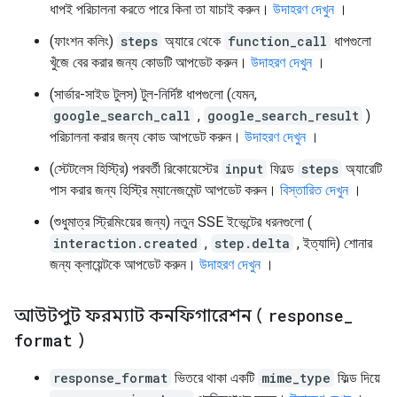
ধাপই পরিচালনা করতে পারে কিনা তা যাচাই করুন।
উদাহরণ দেখুন
।
(ফাংশন কলিং)
steps
অ্যারে থেকে
function_call
ধাপগুলো
খুঁজে বের করার জন্য কোডটি আপডেট করুন।
উদাহরণ দেখুন
।
(সার্ভার-সাইড টুলস) টুল-নির্দিষ্ট ধাপগুলো (যেমন,
google_search_call
,
google_search_result
)
পরিচালনা করার জন্য কোড আপডেট করুন।
উদাহরণ দেখুন
।
(স্টেটলেস হিস্ট্রি) পরবর্তী রিকোয়েস্টের
input
ফিল্ডে
steps
অ্যারেটি
পাস করার জন্য হিস্ট্রি ম্যানেজমেন্ট আপডেট করুন।
বিস্তারিত দেখুন
।
(শুধুমাত্র স্ট্রিমিংয়ের জন্য) নতুন SSE ইভেন্টের ধরনগুলো (
interaction.created
,
step.delta
, ইত্যাদি) শোনার
জন্য ক্লায়েন্টকে আপডেট করুন।
উদাহরণ দেখুন
।
আউটপুট ফরম্যাট কনফিগারেশন (
response
_
format
)
response_format
ভিতরে থাকা একটি
mime_type
ফিল্ড দিয়ে