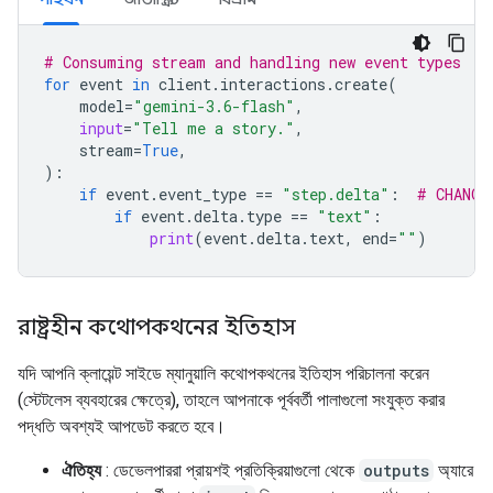
# Consuming stream and handling new event types
for
event
in
client
.
interactions
.
create
(
model
=
"gemini-3.6-flash"
,
input
=
"Tell me a story."
,
stream
=
True
,
):
if
event
.
event_type
==
"step.delta"
:
# CHANGE
if
event
.
delta
.
type
==
"text"
:
print
(
event
.
delta
.
text
,
end
=
""
)
রাষ্ট্রহীন কথোপকথনের ইতিহাস
যদি আপনি ক্লায়েন্ট সাইডে ম্যানুয়ালি কথোপকথনের ইতিহাস পরিচালনা করেন
(স্টেটলেস ব্যবহারের ক্ষেত্রে), তাহলে আপনাকে পূর্ববর্তী পালাগুলো সংযুক্ত করার
পদ্ধতি অবশ্যই আপডেট করতে হবে।
ঐতিহ্য
: ডেভেলপাররা প্রায়শই প্রতিক্রিয়াগুলো থেকে
outputs
অ্যারে