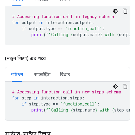
# Accessing function call in legacy schema
for
output
in
interaction
.
outputs
:
if
output
.
type
==
"function_call"
:
print
(
f
"Calling 
{
output
.
name
}
 with 
{
output
(নতুন স্কিমা) এর পরে
পাইথন
জাভাস্ক্রিপ্ট
বিশ্রাম
# Accessing function call in new steps schema
for
step
in
interaction
.
steps
:
if
step
.
type
==
"function_call"
:
print
(
f
"Calling 
{
step
.
name
}
 with 
{
step
.
arg
সার্ভার-সাইড টুলস