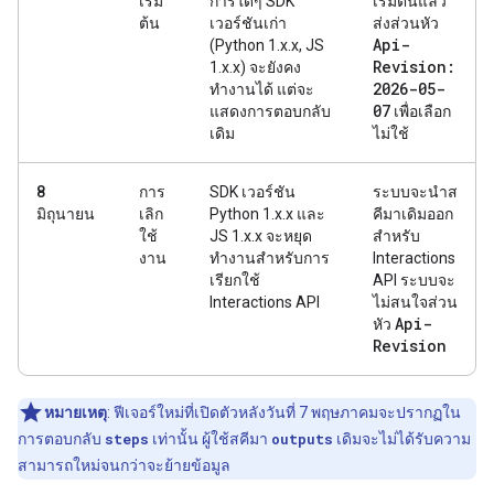
เริ่ม
การใดๆ SDK
เริ่มต้นแล้ว
ต้น
เวอร์ชันเก่า
ส่งส่วนหัว
Api-
(Python 1.x.x, JS
Revision:
1.x.x) จะยังคง
2026-05-
ทำงานได้ แต่จะ
07
แสดงการตอบกลับ
เพื่อเลือก
เดิม
ไม่ใช้
8
การ
SDK เวอร์ชัน
ระบบจะนำส
มิถุนายน
เลิก
Python 1.x.x และ
คีมาเดิมออก
ใช้
JS 1.x.x จะหยุด
สำหรับ
งาน
ทำงานสำหรับการ
Interactions
เรียกใช้
API ระบบจะ
Interactions API
ไม่สนใจส่วน
Api-
หัว
Revision
หมายเหตุ
: ฟีเจอร์ใหม่ที่เปิดตัวหลังวันที่ 7 พฤษภาคมจะปรากฏใน
การตอบกลับ
steps
เท่านั้น ผู้ใช้สคีมา
outputs
เดิมจะไม่ได้รับความ
สามารถใหม่จนกว่าจะย้ายข้อมูล