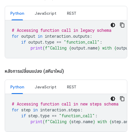
Python
JavaScript
REST
# Accessing function call in legacy schema
for
output
in
interaction
.
outputs
:
if
output
.
type
==
"function_call"
:
print
(
f
"Calling 
{
output
.
name
}
 with 
{
output
หลังการเปลี่ยนแปลง (สคีมาใหม่)
Python
JavaScript
REST
# Accessing function call in new steps schema
for
step
in
interaction
.
steps
:
if
step
.
type
==
"function_call"
:
print
(
f
"Calling 
{
step
.
name
}
 with 
{
step
.
arg