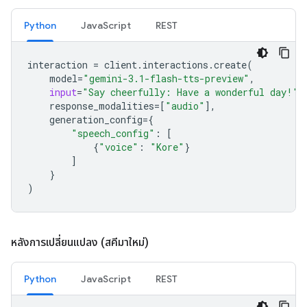
Python
JavaScript
REST
interaction
=
client
.
interactions
.
create
(
model
=
"gemini-3.1-flash-tts-preview"
,
input
=
"Say cheerfully: Have a wonderful day!"
,
response_modalities
=
[
"audio"
],
generation_config
=
{
"speech_config"
:
[
{
"voice"
:
"Kore"
}
]
}
)
หลังการเปลี่ยนแปลง (สคีมาใหม่)
Python
JavaScript
REST