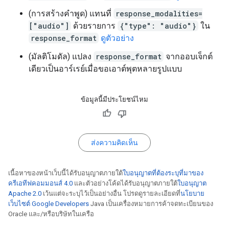
(การสร้างคำพูด) แทนที่
response_modalities=
["audio"]
ด้วยรายการ
{"type": "audio"}
ใน
response_format
ดูตัวอย่าง
(มัลติโมดัล) แปลง
response_format
จากออบเจ็กต์
เดียวเป็นอาร์เรย์เมื่อขอเอาต์พุตหลายรูปแบบ
ข้อมูลนี้มีประโยชน์ไหม
ส่งความคิดเห็น
เนื้อหาของหน้าเว็บนี้ได้รับอนุญาตภายใต้
ใบอนุญาตที่ต้องระบุที่มาของ
ครีเอทีฟคอมมอนส์ 4.0
และตัวอย่างโค้ดได้รับอนุญาตภายใต้
ใบอนุญาต
Apache 2.0
เว้นแต่จะระบุไว้เป็นอย่างอื่น โปรดดูรายละเอียดที่
นโยบาย
เว็บไซต์ Google Developers
Java เป็นเครื่องหมายการค้าจดทะเบียนของ
Oracle และ/หรือบริษัทในเครือ