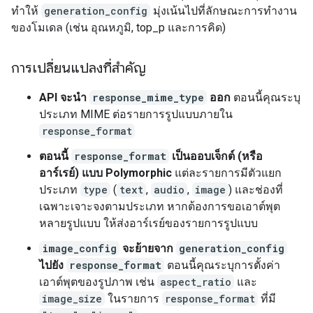
ทำให้
generation_config
มุ่งเน้นไปที่ลักษณะการทำงาน
ของโมเดล (เช่น อุณหภูมิ, top_p และการคิด)
การเปลี่ยนแปลงที่สำคัญ
API จะนำ
response_mime_type
ออก
ตอนนี้คุณระบุ
ประเภท MIME ต่อรายการรูปแบบภายใน
response_format
ตอนนี้
response_format
เป็นออบเจ็กต์ (หรือ
อาร์เรย์) แบบ Polymorphic
แต่ละรายการมีตัวแยก
ประเภท
type
(
text
,
audio
,
image
) และช่องที่
เฉพาะเจาะจงตามประเภท หากต้องการขอเอาต์พุต
หลายรูปแบบ ให้ส่งอาร์เรย์ของรายการรูปแบบ
image_config
จะย้ายจาก
generation_config
ไปยัง
response_format
ตอนนี้คุณระบุการตั้งค่า
เอาต์พุตของรูปภาพ เช่น
aspect_ratio
และ
image_size
ในรายการ
response_format
ที่มี