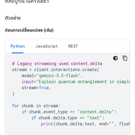
ที่สมบูรณ์ในครั้งเดียว
ตัวอย่าง
ก่อนการเปลี่ยนแปลง (เดิม)
Python
JavaScript
REST
# Legacy streaming used content.delta
stream
=
client
.
interactions
.
create
(
model
=
"gemini-3.5-flash"
,
input
=
"Explain quantum entanglement in simple 
stream
=
True
,
)
for
chunk
in
stream
:
if
chunk
.
event_type
==
"content.delta"
:
if
chunk
.
delta
.
type
==
"text"
:
print
(
chunk
.
delta
.
text
,
end
=
""
,
flush
=