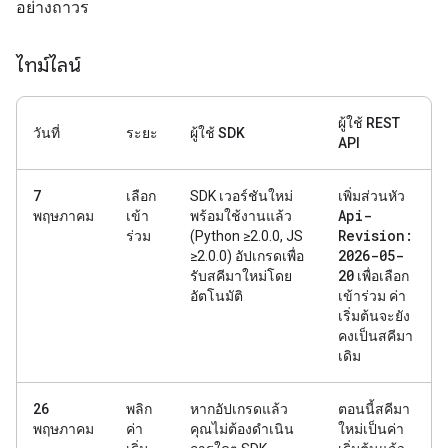
อย่างถาวร
ไทม์ไลน์
ผู้ใช้ REST
วันที่
ระยะ
ผู้ใช้ SDK
API
7
เลือก
SDK เวอร์ชันใหม่
เพิ่มส่วนหัว
Api-
พฤษภาคม
เข้า
พร้อมใช้งานแล้ว
Revision:
ร่วม
(Python ≥2.0.0, JS
2026-05-
≥2.0.0) อัปเกรดเพื่อ
20
รับสคีมาใหม่โดย
เพื่อเลือก
อัตโนมัติ
เข้าร่วม ค่า
เริ่มต้นจะยัง
คงเป็นสคีมา
เดิม
26
พลิก
หากอัปเกรดแล้ว
ตอนนี้สคีมา
พฤษภาคม
ค่า
คุณไม่ต้องดำเนิน
ใหม่เป็นค่า