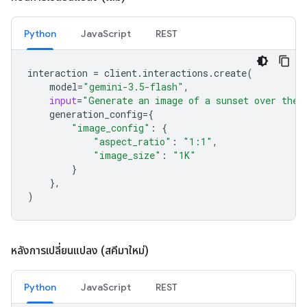
Python
JavaScript
REST
interaction
=
client
.
interactions
.
create
(
model
=
"gemini-3.5-flash"
,
input
=
"Generate an image of a sunset over the 
generation_config
=
{
"image_config"
:
{
"aspect_ratio"
:
"1:1"
,
"image_size"
:
"1K"
}
},
)
หลังการเปลี่ยนแปลง (สคีมาใหม่)
Python
JavaScript
REST