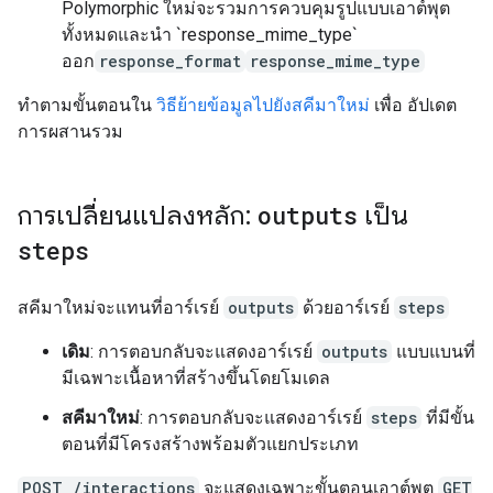
Polymorphic ใหม่จะรวมการควบคุมรูปแบบเอาต์พุต
ทั้งหมดและนำ `response_mime_type`
ออก
response_format
response_mime_type
ทำตามขั้นตอนใน
วิธีย้ายข้อมูลไปยังสคีมาใหม่
เพื่อ อัปเดต
การผสานรวม
การเปลี่ยนแปลงหลัก:
outputs
เป็น
steps
สคีมาใหม่จะแทนที่อาร์เรย์
outputs
ด้วยอาร์เรย์
steps
เดิม
: การตอบกลับจะแสดงอาร์เรย์
outputs
แบบแบนที่
มีเฉพาะเนื้อหาที่สร้างขึ้นโดยโมเดล
สคีมาใหม่
: การตอบกลับจะแสดงอาร์เรย์
steps
ที่มีขั้น
ตอนที่มีโครงสร้างพร้อมตัวแยกประเภท
POST /interactions
จะแสดงเฉพาะขั้นตอนเอาต์พุต
GET