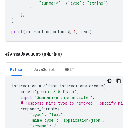
"summary"
:
{
"type"
:
"string"
}
}
},
)
print
(
interaction
.
outputs
[
-
1
]
.
text
)
หลังการเปลี่ยนแปลง (สคีมาใหม่)
Python
JavaScript
REST
interaction
=
client
.
interactions
.
create
(
model
=
"gemini-3.5-flash"
,
input
=
"Summarize this article."
,
# response_mime_type is removed — specify mime
response_format
=
{
"type"
:
"text"
,
"mime_type"
:
"application/json"
,
"schema"
:
{