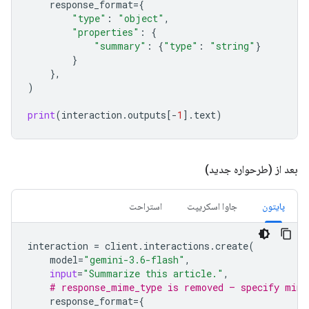
response_format
=
{
"type"
:
"object"
,
"properties"
:
{
"summary"
:
{
"type"
:
"string"
}
}
},
)
print
(
interaction
.
outputs
[
-
1
]
.
text
)
بعد از (طرحواره جدید)
پایتون
جاوا اسکریپت
استراحت
interaction
=
client
.
interactions
.
create
(
model
=
"gemini-3.6-flash"
,
input
=
"Summarize this article."
,
# response_mime_type is removed — specify mime
response_format
=
{