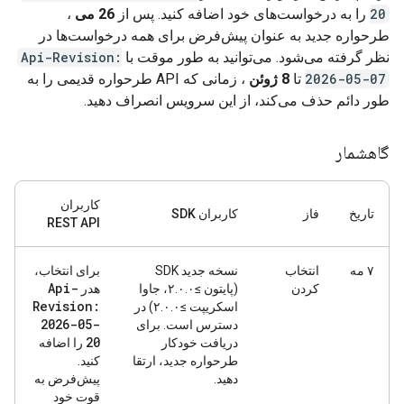
20
را به درخواست‌های خود اضافه کنید. پس از
26 می
،
طرحواره جدید به عنوان پیش‌فرض برای همه درخواست‌ها در
نظر گرفته می‌شود. می‌توانید به طور موقت با
Api-Revision:
2026-05-07
تا
8 ژوئن
، زمانی که API طرحواره قدیمی را به
طور دائم حذف می‌کند، از این سرویس انصراف دهید.
گاهشمار
کاربران
تاریخ
فاز
کاربران SDK
REST API
۷ مه
انتخاب
نسخه جدید SDK
برای انتخاب،
Api-
کردن
(پایتون ≥۲.۰.۰، جاوا
هدر
Revision:
اسکریپت ≥۲.۰.۰) در
2026-05-
دسترس است. برای
20
دریافت خودکار
را اضافه
طرحواره جدید، ارتقا
کنید.
دهید.
پیش‌فرض به
قوت خود