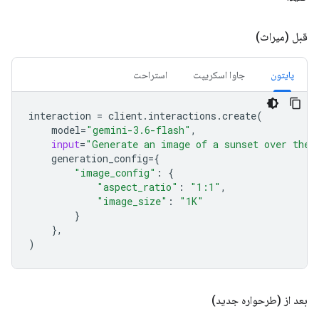
قبل (میراث)
پایتون
جاوا اسکریپت
استراحت
interaction
=
client
.
interactions
.
create
(
model
=
"gemini-3.6-flash"
,
input
=
"Generate an image of a sunset over the 
generation_config
=
{
"image_config"
:
{
"aspect_ratio"
:
"1:1"
,
"image_size"
:
"1K"
}
},
)
بعد از (طرحواره جدید)