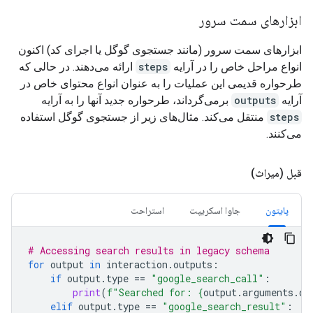
ابزارهای سمت سرور
ابزارهای سمت سرور (مانند جستجوی گوگل یا اجرای کد) اکنون
انواع مراحل خاص را در آرایه
steps
ارائه می‌دهند. در حالی که
طرحواره قدیمی این عملیات را به عنوان انواع محتوای خاص در
آرایه
outputs
برمی‌گرداند، طرحواره جدید آنها را به آرایه
steps
منتقل می‌کند. مثال‌های زیر از جستجوی گوگل استفاده
می‌کنند.
قبل (میراث)
پایتون
جاوا اسکریپت
استراحت
# Accessing search results in legacy schema
for
output
in
interaction
.
outputs
:
if
output
.
type
==
"google_search_call"
:
print
(
f
"Searched for: 
{
output
.
arguments
.
qu
elif
output
.
type
==
"google_search_result"
: