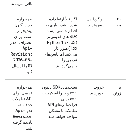
باقی می‌ماند.
۲۶
برگرداندن
اگر قبلاً ارتقا داده
طرحواره
مه
پیش‌فرض
شده باشد، نیازی به
جدید اکنون
اقدام خاصی نیست.
پیش‌فرض
SDK های قدیمی‌تر
است. برای
(Python 1.xx، JS
انصراف، هدر
Api-
1.xx) هنوز کار
Revision:
می‌کنند اما پاسخ‌های
2026-05-
قدیمی را
07
برمی‌گردانند.
را ارسال
کنید.
۸
غروب
نسخه‌های SDK پایتون
طرحواره
ژوئن
خورشید
۱.xx و جاوا اسکریپت
قدیمی برای
۱.xx برای
API تعاملات
فراخوانی‌های API
حذف شد.
Api-
تعاملات با مشکل
هدر
Revision
مواجه خواهند شد.
نادیده گرفته
شد.