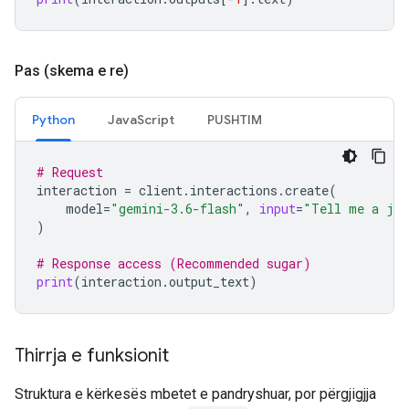
Pas (skema e re)
Python
JavaScript
PUSHTIM
# Request
interaction
=
client
.
interactions
.
create
(
model
=
"gemini-3.6-flash"
,
input
=
"Tell me a jo
)
# Response access (Recommended sugar)
print
(
interaction
.
output_text
)
Thirrja e funksionit
Struktura e kërkesës mbetet e pandryshuar, por përgjigjja