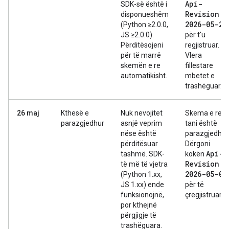
Api-
SDK-së është i
Revision:
disponueshëm
2026-05-20
(Python ≥2.0.0,
JS ≥2.0.0).
për t'u
Përditësojeni
regjistruar.
për të marrë
Vlera
skemën e re
fillestare
automatikisht.
mbetet e
trashëguar.
26 maj
Kthesë e
Nuk nevojitet
Skema e re
parazgjedhur
asnjë veprim
tani është
nëse është
parazgjedhur
përditësuar
Dërgoni
Api-
tashmë. SDK-
kokën
Revision:
të më të vjetra
2026-05-07
(Python 1.xx,
JS 1.xx) ende
për të
funksionojnë,
çregjistruar.
por kthejnë
përgjigje të
trashëguara.