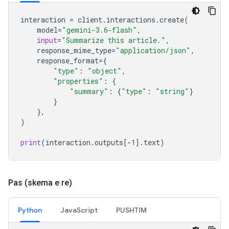
interaction
=
client
.
interactions
.
create
(
model
=
"gemini-3.6-flash"
,
input
=
"Summarize this article."
,
response_mime_type
=
"application/json"
,
response_format
=
{
"type"
:
"object"
,
"properties"
:
{
"summary"
:
{
"type"
:
"string"
}
}
},
)
print
(
interaction
.
outputs
[
-
1
]
.
text
)
Pas (skema e re)
Python
JavaScript
PUSHTIM