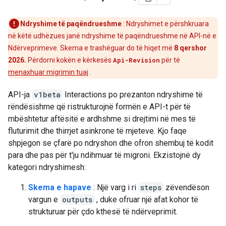
Ndryshime të paqëndrueshme
: Ndryshimet e përshkruara
në këtë udhëzues janë ndryshime të paqëndrueshme në API-në e
Ndërveprimeve. Skema e trashëguar do të hiqet më
8 qershor
2026.
Përdorni kokën e kërkesës
Api-Revision
për të
menaxhuar migrimin tuaj
.
API-ja
v1beta
Interactions po prezanton ndryshime të
rëndësishme që ristrukturojnë formën e API-t për të
mbështetur aftësitë e ardhshme si drejtimi në mes të
fluturimit dhe thirrjet asinkrone të mjeteve. Kjo faqe
shpjegon se çfarë po ndryshon dhe ofron shembuj të kodit
para dhe pas për t'ju ndihmuar të migroni. Ekzistojnë dy
kategori ndryshimesh:
Skema e hapave
: Një varg i ri
steps
zëvendëson
vargun e
outputs
, duke ofruar një afat kohor të
strukturuar për çdo kthesë të ndërveprimit.