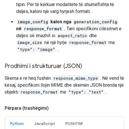
tipin. Për të kërkuar modalitete të shumëfishta të
daljes, kaloni një varg hyrjesh formati.
image_config
kalon nga
generation_config
në
response_format
.
Tani specifikoni cilësimet e
daljes së imazhit si
aspect_ratio
dhe
image_size
në një hyrje
response_format
me
"type": "image"
.
Prodhimi i strukturuar (JSON)
Skema e re heq fushën
response_mime_type
. Në vend të
kësaj, specifikoni llojin MIME dhe skemën JSON brenda një
objekti
response_format
me
"type": "text"
.
Përpara (trashëgimi)
Python
JavaScript
PUSHTIM