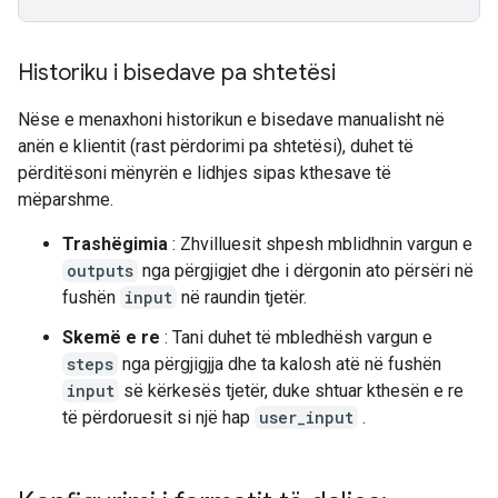
Historiku i bisedave pa shtetësi
Nëse e menaxhoni historikun e bisedave manualisht në
anën e klientit (rast përdorimi pa shtetësi), duhet të
përditësoni mënyrën e lidhjes sipas kthesave të
mëparshme.
Trashëgimia
: Zhvilluesit shpesh mblidhnin vargun e
outputs
nga përgjigjet dhe i dërgonin ato përsëri në
fushën
input
në raundin tjetër.
Skemë e re
: Tani duhet të mbledhësh vargun e
steps
nga përgjigjja dhe ta kalosh atë në fushën
input
së kërkesës tjetër, duke shtuar kthesën e re
të përdoruesit si një hap
user_input
.