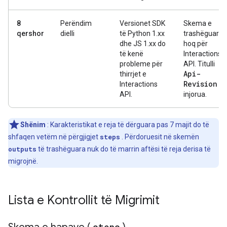
8
Perëndim
Versionet SDK
Skema e
qershor
dielli
të Python 1.xx
trashëguar u
dhe JS 1.xx do
hoq për
të kenë
Interactions
probleme për
API. Titulli
Api-
thirrjet e
Revision
Interactions
t u
API.
injorua.
Shënim
: Karakteristikat e reja të dërguara pas 7 majit do të
shfaqen vetëm në përgjigjet
steps
. Përdoruesit në skemën
outputs
të trashëguara nuk do të marrin aftësi të reja derisa të
migrojnë.
Lista e Kontrollit të Migrimit