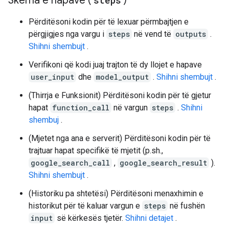
Skema e hapave (
steps
)
Përditësoni kodin për të lexuar përmbajtjen e
përgjigjes nga vargu i
steps
në vend të
outputs
.
Shihni shembujt
.
Verifikoni që kodi juaj trajton të dy llojet e hapave
user_input
dhe
model_output
.
Shihni shembujt
.
(Thirrja e Funksionit) Përditësoni kodin për të gjetur
hapat
function_call
në vargun
steps
.
Shihni
shembuj
.
(Mjetet nga ana e serverit) Përditësoni kodin për të
trajtuar hapat specifikë të mjetit (p.sh.,
google_search_call
,
google_search_result
).
Shihni shembujt
.
(Historiku pa shtetësi) Përditësoni menaxhimin e
historikut për të kaluar vargun e
steps
në fushën
input
së kërkesës tjetër.
Shihni detajet
.