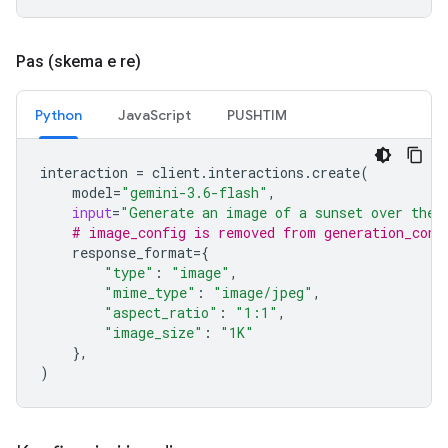
Pas (skema e re)
Python
JavaScript
PUSHTIM
interaction
=
client
.
interactions
.
create
(
model
=
"gemini-3.6-flash"
,
input
=
"Generate an image of a sunset over the 
# image_config is removed from generation_conf
response_format
=
{
"type"
:
"image"
,
"mime_type"
:
"image/jpeg"
,
"aspect_ratio"
:
"1:1"
,
"image_size"
:
"1K"
},
)