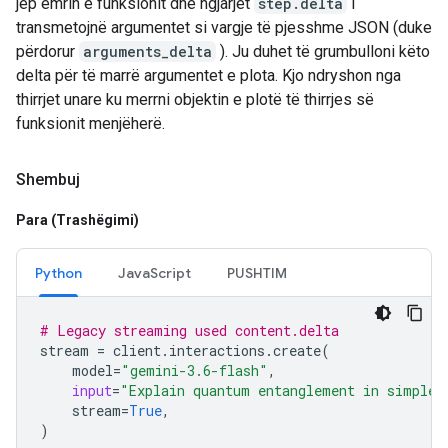
jep emrin e funksionit dhe ngjarjet
step.delta
i
transmetojnë argumentet si vargje të pjesshme JSON (duke
përdorur
arguments_delta
). Ju duhet të grumbulloni këto
delta për të marrë argumentet e plota. Kjo ndryshon nga
thirrjet unare ku merrni objektin e plotë të thirrjes së
funksionit menjëherë.
Shembuj
Para (Trashëgimi)
Python
JavaScript
PUSHTIM
# Legacy streaming used content.delta
stream
=
client
.
interactions
.
create
(
model
=
"gemini-3.6-flash"
,
input
=
"Explain quantum entanglement in simple 
stream
=
True
,
)