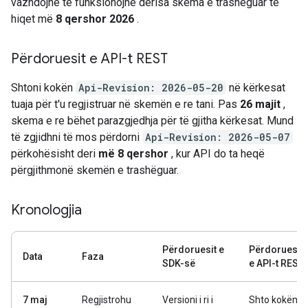
vazhdojnë të funksionojnë derisa skema e trashëguar të
hiqet më
8 qershor 2026
.
Përdoruesit e API-t REST
Shtoni kokën
Api-Revision: 2026-05-20
në kërkesat
tuaja për t'u regjistruar në skemën e re tani. Pas
26 majit
,
skema e re bëhet parazgjedhja për të gjitha kërkesat. Mund
të zgjidhni të mos përdorni
Api-Revision: 2026-05-07
përkohësisht deri
më 8 qershor
, kur API do ta heqë
përgjithmonë skemën e trashëguar.
Kronologjia
Përdoruesit e
Përdoruesit
Data
Faza
SDK-së
e API-t REST
7 maj
Regjistrohu
Versioni i ri i
Shto kokën