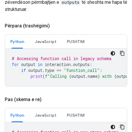
zëvendëson përmbajtjen e
outputs
të sheshta me hapa të
strukturuar.
Përpara (trashëgimi)
Python
JavaScript
PUSHTIM
# Accessing function call in legacy schema
for
output
in
interaction
.
outputs
:
if
output
.
type
==
"function_call"
:
print
(
f
"Calling 
{
output
.
name
}
 with 
{
output
Pas (skema e re)
Python
JavaScript
PUSHTIM