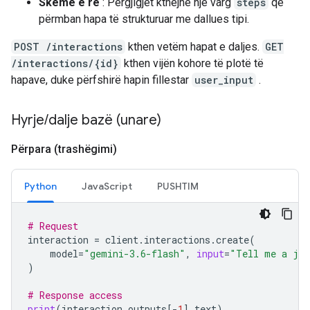
Skemë e re
: Përgjigjet kthejnë një varg
steps
që
përmban hapa të strukturuar me dallues tipi.
POST /interactions
kthen vetëm hapat e daljes.
GET
/interactions/{id}
kthen vijën kohore të plotë të
hapave, duke përfshirë hapin fillestar
user_input
.
Hyrje
/
dalje bazë (unare)
Përpara (trashëgimi)
Python
JavaScript
PUSHTIM
# Request
interaction
=
client
.
interactions
.
create
(
model
=
"gemini-3.6-flash"
,
input
=
"Tell me a jo
)
# Response access
print
(
interaction
.
outputs
[
-
1
]
.
text
)