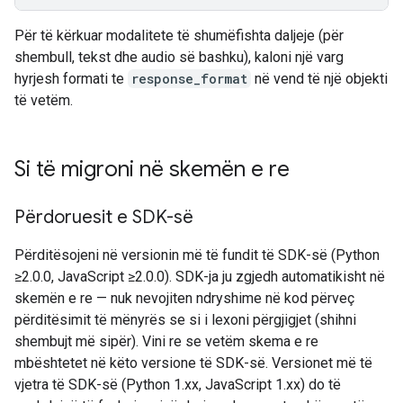
Për të kërkuar modalitete të shumëfishta daljeje (për
shembull, tekst dhe audio së bashku), kaloni një varg
hyrjesh formati te
response_format
në vend të një objekti
të vetëm.
Si të migroni në skemën e re
Përdoruesit e SDK-së
Përditësojeni në versionin më të fundit të SDK-së (Python
≥2.0.0, JavaScript ≥2.0.0). SDK-ja ju zgjedh automatikisht në
skemën e re — nuk nevojiten ndryshime në kod përveç
përditësimit të mënyrës se si i lexoni përgjigjet (shihni
shembujt më sipër). Vini re se vetëm skema e re
mbështetet në këto versione të SDK-së. Versionet më të
vjetra të SDK-së (Python 1.xx, JavaScript 1.xx) do të