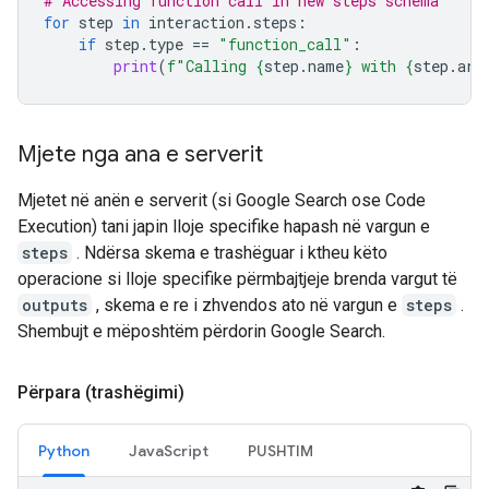
# Accessing function call in new steps schema
for
step
in
interaction
.
steps
:
if
step
.
type
==
"function_call"
:
print
(
f
"Calling 
{
step
.
name
}
 with 
{
step
.
arg
Mjete nga ana e serverit
Mjetet në anën e serverit (si Google Search ose Code
Execution) tani japin lloje specifike hapash në vargun e
steps
. Ndërsa skema e trashëguar i ktheu këto
operacione si lloje specifike përmbajtjeje brenda vargut të
outputs
, skema e re i zhvendos ato në vargun e
steps
.
Shembujt e mëposhtëm përdorin Google Search.
Përpara (trashëgimi)
Python
JavaScript
PUSHTIM