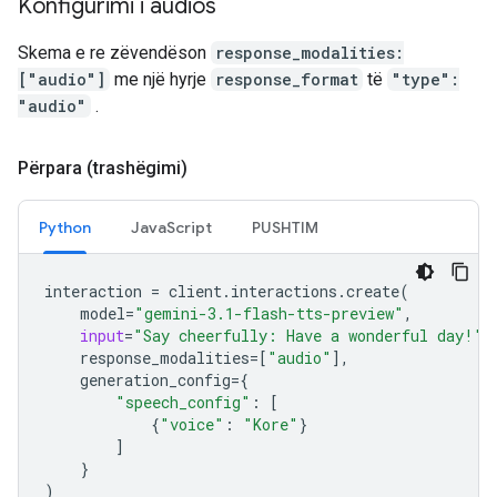
Konfigurimi i audios
Skema e re zëvendëson
response_modalities:
["audio"]
me një hyrje
response_format
të
"type":
"audio"
.
Përpara (trashëgimi)
Python
JavaScript
PUSHTIM
interaction
=
client
.
interactions
.
create
(
model
=
"gemini-3.1-flash-tts-preview"
,
input
=
"Say cheerfully: Have a wonderful day!"
,
response_modalities
=
[
"audio"
],
generation_config
=
{
"speech_config"
:
[
{
"voice"
:
"Kore"
}
]
}
)