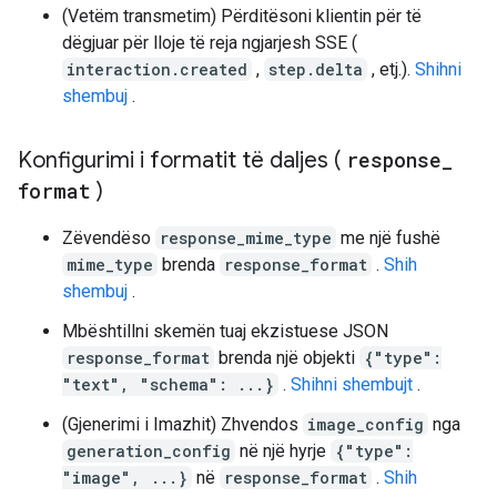
(Vetëm transmetim) Përditësoni klientin për të
dëgjuar për lloje të reja ngjarjesh SSE (
interaction.created
,
step.delta
, etj.).
Shihni
shembuj
.
Konfigurimi i formatit të daljes (
response
_
format
)
Zëvendëso
response_mime_type
me një fushë
mime_type
brenda
response_format
.
Shih
shembuj
.
Mbështillni skemën tuaj ekzistuese JSON
response_format
brenda një objekti
{"type":
"text", "schema": ...}
.
Shihni shembujt
.
(Gjenerimi i Imazhit) Zhvendos
image_config
nga
generation_config
në një hyrje
{"type":
"image", ...}
në
response_format
.
Shih