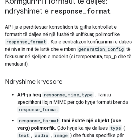
Konfigurimi i formatit të daljes:
ndryshimet e
response
_
format
API-ja e përditësuar konsolidon të gjitha kontrollet e
formatit të daljes në një fushë të unifikuar, polimorfike
response_format
. Kjo e centralizon konfigurimin e daljes
në nivelin më të lartë dhe e mban
generation_config
të
fokusuar në sjelljen e modelit (si temperatura, top_p dhe të
menduarit).
Ndryshime kryesore
API-ja heq
response_mime_type
.
Tani ju
specifikoni llojin MIME për çdo hyrje formati brenda
response_format
.
response_format
tani është një objekt (ose
varg) polimorfik.
Çdo hyrje ka një dallues
type
(
text
,
audio
,
image
) dhe fusha specifike për