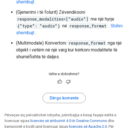
shembujt
.
(Gjenerimi i të folurit) Zëvendësoni
response_modalities=["audio"]
me një hyrje
{"type": "audio"}
në
response_format
.
Shihni
shembujt
.
(Multimodale) Konvertoni
response_format
nga një
objekt i vetëm në një varg kur kërkoni modalitete të
shumëfishta të daljes.
Ishte e dobishme?
Dërgo komente
Përveçse siç përcaktohet ndryshe, përmbajtja e kësaj faqeje është e
licencuar sipas
licencës së atribuimit 4.0 të Creative Commons
dhe
kampionët e kodit janë licencuar sipas
licencës së Apache 2.0
. Për