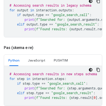
# Accessing search results in legacy schema
for
output
in
interaction
.
outputs
:
if
output
.
type
==
"google_search_call"
:
print
(
f
"Searched for: 
{
output
.
arguments
.
qu
elif
output
.
type
==
"google_search_result"
:
print
(
f
"Found results: 
{
output
.
result
.
rend
Pas (skema e re)
Python
JavaScript
PUSHTIM
# Accessing search results in new steps schema
for
step
in
interaction
.
steps
:
if
step
.
type
==
"google_search_call"
:
print
(
f
"Searched for: 
{
step
.
arguments
.
quer
elif
step
.
type
==
"google_search_result"
:
print
(
f
"Found results: 
{
step
.
result
[
0
]
.
sea