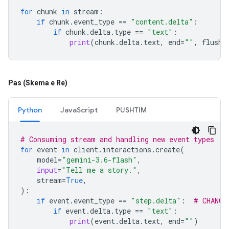
for
chunk
in
stream
:
if
chunk
.
event_type
==
"content.delta"
:
if
chunk
.
delta
.
type
==
"text"
:
print
(
chunk
.
delta
.
text
,
end
=
""
,
flush
=
Pas (Skema e Re)
Python
JavaScript
PUSHTIM
# Consuming stream and handling new event types
for
event
in
client
.
interactions
.
create
(
model
=
"gemini-3.6-flash"
,
input
=
"Tell me a story."
,
stream
=
True
,
):
if
event
.
event_type
==
"step.delta"
:
# CHANGE
if
event
.
delta
.
type
==
"text"
:
print
(
event
.
delta
.
text
,
end
=
""
)