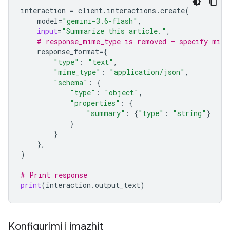
interaction
=
client
.
interactions
.
create
(
model
=
"gemini-3.6-flash"
,
input
=
"Summarize this article."
,
# response_mime_type is removed — specify mime
response_format
=
{
"type"
:
"text"
,
"mime_type"
:
"application/json"
,
"schema"
:
{
"type"
:
"object"
,
"properties"
:
{
"summary"
:
{
"type"
:
"string"
}
}
}
},
)
# Print response
print
(
interaction
.
output_text
)
Konfigurimi i imazhit