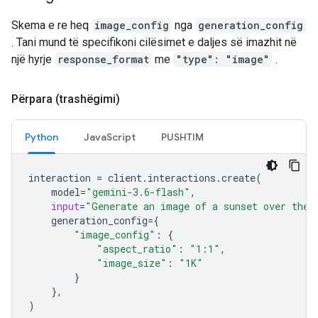
Skema e re heq
image_config
nga
generation_config
. Tani mund të specifikoni cilësimet e daljes së imazhit në
një hyrje
response_format
me
"type": "image"
.
Përpara (trashëgimi)
Python
JavaScript
PUSHTIM
interaction
=
client
.
interactions
.
create
(
model
=
"gemini-3.6-flash"
,
input
=
"Generate an image of a sunset over the 
generation_config
=
{
"image_config"
:
{
"aspect_ratio"
:
"1:1"
,
"image_size"
:
"1K"
}
},
)