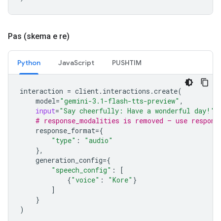
Pas (skema e re)
Python
JavaScript
PUSHTIM
interaction
=
client
.
interactions
.
create
(
model
=
"gemini-3.1-flash-tts-preview"
,
input
=
"Say cheerfully: Have a wonderful day!"
,
# response_modalities is removed — use respons
response_format
=
{
"type"
:
"audio"
},
generation_config
=
{
"speech_config"
:
[
{
"voice"
:
"Kore"
}
]
}
)