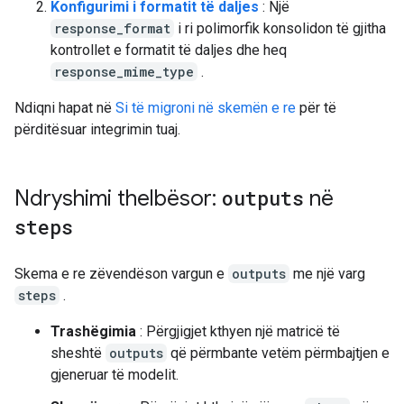
Konfigurimi i formatit të daljes
: Një
response_format
i ri polimorfik konsolidon të gjitha
kontrollet e formatit të daljes dhe heq
response_mime_type
.
Ndiqni hapat në
Si të migroni në skemën e re
për të
përditësuar integrimin tuaj.
Ndryshimi thelbësor:
outputs
në
steps
Skema e re zëvendëson vargun e
outputs
me një varg
steps
.
Trashëgimia
: Përgjigjet kthyen një matricë të
sheshtë
outputs
që përmbante vetëm përmbajtjen e
gjeneruar të modelit.