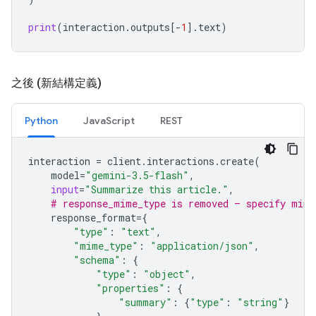
print
(
interaction
.
outputs
[
-
1
]
.
text
)
之後 (新結構定義)
Python
JavaScript
REST
interaction
=
client
.
interactions
.
create
(
model
=
"gemini-3.5-flash"
,
input
=
"Summarize this article."
,
# response_mime_type is removed — specify mime
response_format
=
{
"type"
:
"text"
,
"mime_type"
:
"application/json"
,
"schema"
:
{
"type"
:
"object"
,
"properties"
:
{
"summary"
:
{
"type"
:
"string"
}