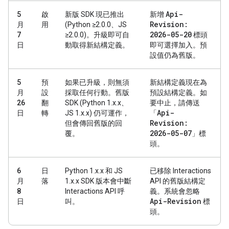
Api-
5
啟
新版 SDK 現已推出
新增
Revision:
月
用
(Python ≥2.0.0、JS
2026-05-20
7
≥2.0.0)。升級即可自
標頭
日
動取得新結構定義。
即可選擇加入。預
設值仍為舊版。
5
預
如果已升級，則無須
新結構定義現在為
月
設
採取任何行動。舊版
預設結構定義。如
26
翻
SDK (Python 1.x.x、
要中止，請傳送
Api-
日
轉
JS 1.x.x) 仍可運作，
「
Revision:
但會傳回舊版的回
2026-05-07
覆。
」標
頭。
6
日
Python 1.x.x 和 JS
已移除 Interactions
月
落
1.x.x SDK 版本會中斷
API 的舊版結構定
8
Interactions API 呼
義。系統會忽略
Api-Revision
日
叫。
標
頭。