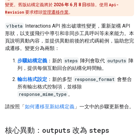
變更。舊版結構定義將於
2026 年 6 月 8 日
移除。使用
Api-
Revision
要求標頭
管理遷移作業
。
v1beta
Interactions API 推出破壞性變更，重新架構 API
形狀，以支援飛行中導引和非同步工具呼叫等未來能力。本
頁說明異動內容，並提供異動前後的程式碼範例，協助您完
成遷移。變更分為兩類：
步驟結構定義
：新的
steps
陣列會取代
outputs
陣
列，提供每個互動回合的結構化時間軸。
輸出格式設定
：新的多型
response_format
會整合
所有輸出格式控制項，並移除
response_mime_type
。
請按照「
如何遷移至新結構定義
」一文中的步驟更新整合。
核心異動：
outputs
改為
steps