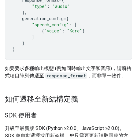
response_format
=
{
"type"
:
"audio"
},
generation_config
=
{
"speech_config"
:
[
{
"voice"
:
"Kore"
}
]
}
)
如要要求多種輸出模態 (例如同時輸出文字和音訊)，請將格
式項目陣列傳遞至
response_format
，而非單一物件。
如何遷移至新結構定義
SDK 使用者
升級至最新版 SDK (Python ≥2.0.0、JavaScript ≥2.0.0)。
SDK 會自動選擇採用新架構，您只需要更新讀取回應的方