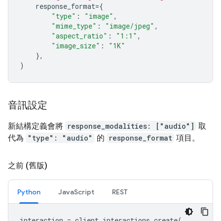
response_format
=
{
"type"
:
"image"
,
"mime_type"
:
"image/jpeg"
,
"aspect_ratio"
:
"1:1"
,
"image_size"
:
"1K"
},
)
音訊設定
新結構定義會將
response_modalities: ["audio"]
取
代為
"type": "audio"
的
response_format
項目。
之前 (舊版)
Python
JavaScript
REST
interaction
=
client
.
interactions
.
create
(