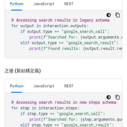
Python
JavaScript
REST
# Accessing search results in legacy schema
for
output
in
interaction
.
outputs
:
if
output
.
type
==
"google_search_call"
:
print
(
f
"Searched for: 
{
output
.
arguments
.
qu
elif
output
.
type
==
"google_search_result"
:
print
(
f
"Found results: 
{
output
.
result
.
rend
之後 (新結構定義)
Python
JavaScript
REST
# Accessing search results in new steps schema
for
step
in
interaction
.
steps
:
if
step
.
type
==
"google_search_call"
:
print
(
f
"Searched for: 
{
step
.
arguments
.
quer
elif
step
.
type
==
"google_search_result"
: