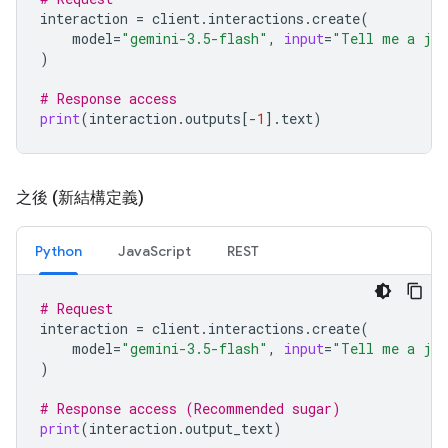
interaction
=
client
.
interactions
.
create
(
model
=
"gemini-3.5-flash"
,
input
=
"Tell me a jo
)
# Response access
print
(
interaction
.
outputs
[
-
1
]
.
text
)
之後 (新結構定義)
Python
JavaScript
REST
# Request
interaction
=
client
.
interactions
.
create
(
model
=
"gemini-3.5-flash"
,
input
=
"Tell me a jo
)
# Response access (Recommended sugar)
print
(
interaction
.
output_text
)