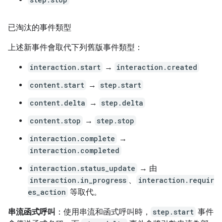
已淘汰的事件類型
上述新事件會取代下列舊版事件類型：
interaction.start
→
interaction.created
content.start
→
step.start
content.delta
→
step.delta
content.stop
→
step.stop
interaction.complete
→
interaction.completed
interaction.status_update
→ 由
interaction.in_progress
、
interaction.requir
es_action
等取代。
串流函式呼叫
：使用串流和函式呼叫時，
step.start
事件