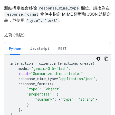
新結構定義會移除
response_mime_type
欄位。請改為在
response_format
物件中指定 MIME 類型和 JSON 結構定
義，並使用
"type": "text"
。
之前 (舊版)
Python
JavaScript
REST
interaction
=
client
.
interactions
.
create
(
model
=
"gemini-3.5-flash"
,
input
=
"Summarize this article."
,
response_mime_type
=
"application/json"
,
response_format
=
{
"type"
:
"object"
,
"properties"
:
{
"summary"
:
{
"type"
:
"string"
}
}
},
)