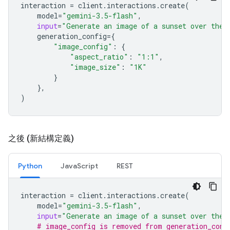
interaction
=
client
.
interactions
.
create
(
model
=
"gemini-3.5-flash"
,
input
=
"Generate an image of a sunset over the 
generation_config
=
{
"image_config"
:
{
"aspect_ratio"
:
"1:1"
,
"image_size"
:
"1K"
}
},
)
之後 (新結構定義)
Python
JavaScript
REST
interaction
=
client
.
interactions
.
create
(
model
=
"gemini-3.5-flash"
,
input
=
"Generate an image of a sunset over the 
# image_config is removed from generation_conf