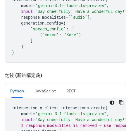
model
=
"gemini-3.1-flash-tts-preview"
,
input
=
"Say cheerfully: Have a wonderful day!"
,
response_modalities
=
[
"audio"
],
generation_config
=
{
"speech_config"
:
[
{
"voice"
:
"Kore"
}
]
}
)
之後 (新結構定義)
Python
JavaScript
REST
interaction
=
client
.
interactions
.
create
(
model
=
"gemini-3.1-flash-tts-preview"
,
input
=
"Say cheerfully: Have a wonderful day!"
,
# response_modalities is removed — use respons