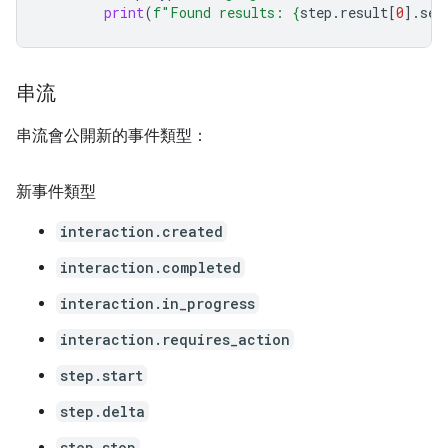
print
(
f
"Found results: 
{
step
.
result
[
0
]
.
sea
串流
串流會公開新的事件類型：
新事件類型
interaction.created
interaction.completed
interaction.in_progress
interaction.requires_action
step.start
step.delta
step.stop