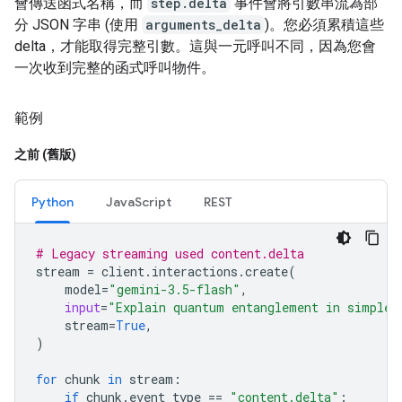
會傳送函式名稱，而
step.delta
事件會將引數串流為部
分 JSON 字串 (使用
arguments_delta
)。您必須累積這些
delta，才能取得完整引數。這與一元呼叫不同，因為您會
一次收到完整的函式呼叫物件。
範例
之前 (舊版)
Python
JavaScript
REST
# Legacy streaming used content.delta
stream
=
client
.
interactions
.
create
(
model
=
"gemini-3.5-flash"
,
input
=
"Explain quantum entanglement in simple 
stream
=
True
,
)
for
chunk
in
stream
:
if
chunk
.
event_type
==
"content.delta"
: