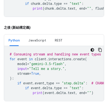
if
chunk
.
delta
.
type
==
"text"
:
print
(
chunk
.
delta
.
text
,
end
=
""
,
flush
=
之後 (新結構定義)
Python
JavaScript
REST
# Consuming stream and handling new event types
for
event
in
client
.
interactions
.
create
(
model
=
"gemini-3.5-flash"
,
input
=
"Tell me a story."
,
stream
=
True
,
):
if
event
.
event_type
==
"step.delta"
:
# CHANGE
if
event
.
delta
.
type
==
"text"
:
print
(
event
.
delta
.
text
,
end
=
""
)