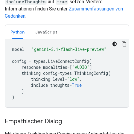
includeThoughts
auf
true
setzen. Weitere
Informationen finden Sie unter
Zusammenfassungen von
Gedanken
:
Python
JavaScript
model
=
"gemini-3.1-flash-live-preview"
config
=
types
.
LiveConnectConfig
(
response_modalities
=
[
"AUDIO"
]
thinking_config
=
types
.
ThinkingConfig
(
thinking_level
=
"low"
,
include_thoughts
=
True
)
)
Empathischer Dialog
Mit dieser Funktion kann Gemini seinen Antwortstil an die