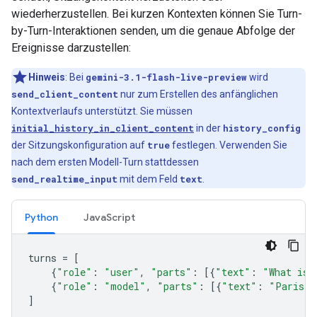
wiederherzustellen. Bei kurzen Kontexten können Sie Turn-
by-Turn-Interaktionen senden, um die genaue Abfolge der
Ereignisse darzustellen:
Hinweis
:
Bei
gemini-3.1-flash-live-preview
wird
send_client_content
nur zum Erstellen des anfänglichen
Kontextverlaufs unterstützt. Sie müssen
initial_history_in_client_content
in der
history_config
der Sitzungskonfiguration auf
true
festlegen. Verwenden Sie
nach dem ersten Modell-Turn stattdessen
send_realtime_input
mit dem Feld
text
.
Python
JavaScript
turns
=
[
{
"role"
:
"user"
,
"parts"
:
[{
"text"
:
"What is 
{
"role"
:
"model"
,
"parts"
:
[{
"text"
:
"Paris"
}
]