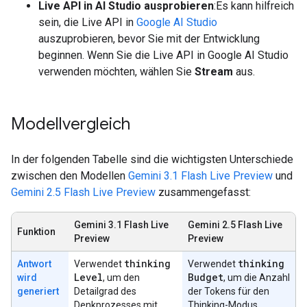
Live API in AI Studio ausprobieren
:Es kann hilfreich
sein, die Live API in
Google AI Studio
auszuprobieren, bevor Sie mit der Entwicklung
beginnen. Wenn Sie die Live API in Google AI Studio
verwenden möchten, wählen Sie
Stream
aus.
Modellvergleich
In der folgenden Tabelle sind die wichtigsten Unterschiede
zwischen den Modellen
Gemini 3.1 Flash Live Preview
und
Gemini 2.5 Flash Live Preview
zusammengefasst:
Gemini 3.1 Flash Live
Gemini 2.5 Flash Live
Funktion
Preview
Preview
thinking
thinking
Antwort
Verwendet
Verwendet
Level
Budget
wird
, um den
, um die Anzahl
generiert
Detailgrad des
der Tokens für den
Denkprozesses mit
Thinking-Modus