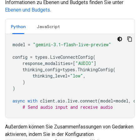
Informationen zu Ebenen und Budgets finden Sie unter
Ebenen und Budgets
.
Python
JavaScript
model
=
"gemini-3.1-flash-live-preview"
config
=
types
.
LiveConnectConfig
(
response_modalities
=
[
"AUDIO"
]
thinking_config
=
types
.
ThinkingConfig
(
thinking_level
=
"low"
,
)
)
async
with
client
.
aio
.
live
.
connect
(
model
=
model
,
co
# Send audio input and receive audio
Außerdem können Sie Zusammenfassungen von Gedanken
aktivieren, indem Sie in der Konfiguration