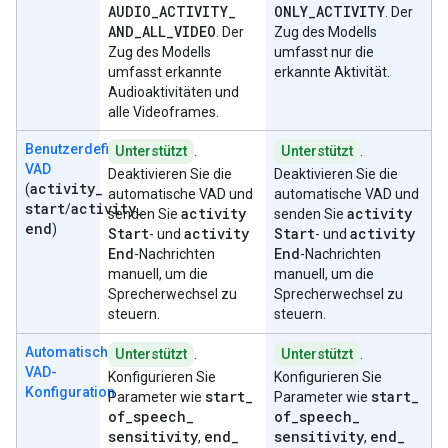
AUDIO
_
ACTIVITY
_
ONLY
_
ACTIVITY
. Der
AND
_
ALL
_
VIDEO
. Der
Zug des Modells
Zug des Modells
umfasst nur die
umfasst erkannte
erkannte Aktivität.
Audioaktivitäten und
alle Videoframes.
Benutzerdefinierte
Unterstützt
.
Unterstützt
.
VAD
Deaktivieren Sie die
Deaktivieren Sie die
activity
_
(
automatische VAD und
automatische VAD und
start
activity
_
/
activity
activity
senden Sie
senden Sie
end
)
Start
activity
Start
activity
- und
- und
End
End
-Nachrichten
-Nachrichten
manuell, um die
manuell, um die
Sprecherwechsel zu
Sprecherwechsel zu
steuern.
steuern.
Automatische
Unterstützt
.
Unterstützt
.
VAD-
Konfigurieren Sie
Konfigurieren Sie
Konfiguration
start
_
start
_
Parameter wie
Parameter wie
of
_
speech
_
of
_
speech
_
sensitivity
end
_
sensitivity
end
_
,
,