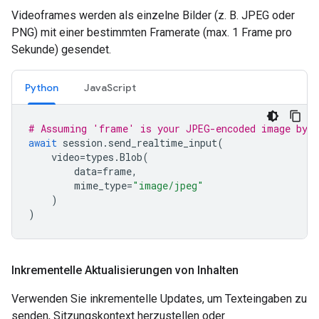
Videoframes werden als einzelne Bilder (z. B. JPEG oder
PNG) mit einer bestimmten Framerate (max. 1 Frame pro
Sekunde) gesendet.
Python
JavaScript
# Assuming 'frame' is your JPEG-encoded image byte
await
session
.
send_realtime_input
(
video
=
types
.
Blob
(
data
=
frame
,
mime_type
=
"image/jpeg"
)
)
Inkrementelle Aktualisierungen von Inhalten
Verwenden Sie inkrementelle Updates, um Texteingaben zu
senden, Sitzungskontext herzustellen oder