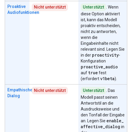
Proaktive
Nicht unterstützt
Unterstützt
. Wenn
Audiofunktionen
diese Option aktiviert
ist, kann das Modell
proaktiv entscheiden,
nicht zu antworten,
wenn die
Eingabeinhalte nicht
relevant sind. Legen Sie
proactivity
in der
-
Konfiguration
proactive
_
audio
true
auf
fest
v1beta
(erfordert
).
Empathischer
Nicht unterstützt
Unterstützt
. Das
Dialog
Modell passt seinen
Antwortstil an die
Ausdrucksweise und
den Tonfall der Eingabe
enable
_
an. Legen Sie
affective
_
dialog
in