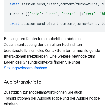
await
session
.
send_client_content
(
turns
=
turns
,
tur
turns
=
[{
"role"
:
"user"
,
"parts"
:
[{
"text"
:
"Wha
await
session
.
send_client_content
(
turns
=
turns
,
tur
Bei längeren Kontexten empfiehlt es sich, eine
Zusammenfassung der einzelnen Nachrichten
bereitzustellen, um das Kontextfenster für nachfolgende
Interaktionen freizugeben. Eine weitere Methode zum
Laden des Sitzungskontexts finden Sie unter
Sitzungswiederaufnahme
.
Audiotranskripte
Zusätzlich zur Modellantwort können Sie auch
Transkriptionen der Audioausgabe und der Audioeingabe
erhalten.