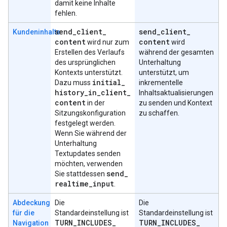
damit keine Inhalte
fehlen.
send
_
client
_
send
_
client
_
Kundeninhalte
content
content
wird nur zum
wird
Erstellen des Verlaufs
während der gesamten
des ursprünglichen
Unterhaltung
Kontexts unterstützt.
unterstützt, um
initial
_
Dazu muss
inkrementelle
history
_
in
_
client
_
Inhaltsaktualisierungen
content
in der
zu senden und Kontext
Sitzungskonfiguration
zu schaffen.
festgelegt werden.
Wenn Sie während der
Unterhaltung
Textupdates senden
möchten, verwenden
send
_
Sie stattdessen
realtime
_
input
.
Abdeckung
Die
Die
für die
Standardeinstellung ist
Standardeinstellung ist
TURN
_
INCLUDES
_
TURN
_
INCLUDES
_
Navigation