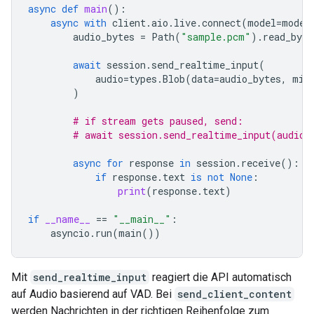
async
def
main
():
async
with
client
.
aio
.
live
.
connect
(
model
=
model
audio_bytes
=
Path
(
"sample.pcm"
)
.
read_byte
await
session
.
send_realtime_input
(
audio
=
types
.
Blob
(
data
=
audio_bytes
,
mim
)
# if stream gets paused, send:
# await session.send_realtime_input(audio_
async
for
response
in
session
.
receive
():
if
response
.
text
is
not
None
:
print
(
response
.
text
)
if
__name__
==
"__main__"
:
asyncio
.
run
(
main
())
Mit
send_realtime_input
reagiert die API automatisch
auf Audio basierend auf VAD. Bei
send_client_content
werden Nachrichten in der richtigen Reihenfolge zum