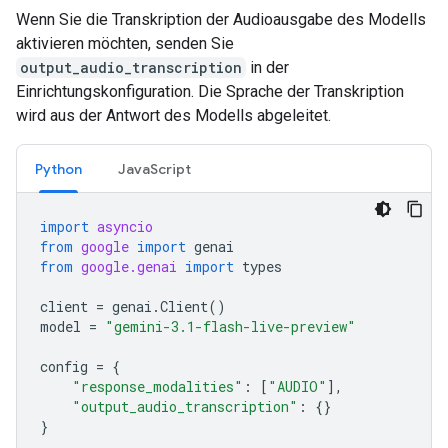
Wenn Sie die Transkription der Audioausgabe des Modells
aktivieren möchten, senden Sie
output_audio_transcription
in der
Einrichtungskonfiguration. Die Sprache der Transkription
wird aus der Antwort des Modells abgeleitet.
Python
JavaScript
import
asyncio
from
google
import
genai
from
google.genai
import
types
client
=
genai
.
Client
()
model
=
"gemini-3.1-flash-live-preview"
config
=
{
"response_modalities"
:
[
"AUDIO"
],
"output_audio_transcription"
:
{}
}