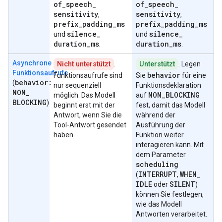
of
_
speech
_
of
_
speech
_
sensitivity
sensitivity
,
,
prefix
_
padding
_
ms
prefix
_
padding
_
ms
silence
_
silence
_
und
und
duration
_
ms
duration
_
ms
.
.
Asynchrone
Nicht unterstützt
.
Unterstützt
. Legen
Funktionsaufrufe
behavior
Funktionsaufrufe sind
Sie
für eine
behavior:
(
nur sequenziell
Funktionsdeklaration
NON
_
NON
_
BLOCKING
möglich. Das Modell
auf
BLOCKING
)
beginnt erst mit der
fest, damit das Modell
Antwort, wenn Sie die
während der
Tool-Antwort gesendet
Ausführung der
haben.
Funktion weiter
interagieren kann. Mit
dem Parameter
scheduling
INTERRUPT
WHEN
_
(
,
IDLE
SILENT
oder
)
können Sie festlegen,
wie das Modell
Antworten verarbeitet.