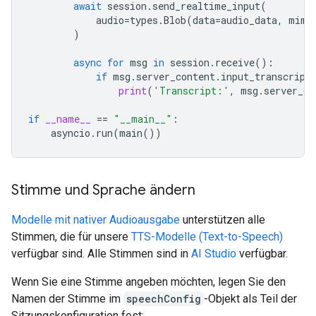
await
session
.
send_realtime_input
(
audio
=
types
.
Blob
(
data
=
audio_data
,
mime
)
async
for
msg
in
session
.
receive
():
if
msg
.
server_content
.
input_transcript
print
(
'Transcript:'
,
msg
.
server_co
if
__name__
==
"__main__"
:
asyncio
.
run
(
main
())
Stimme und Sprache ändern
Modelle mit nativer Audioausgabe
unterstützen alle
Stimmen, die für unsere
TTS-Modelle (Text-to-Speech)
verfügbar sind. Alle Stimmen sind in
AI Studio
verfügbar.
Wenn Sie eine Stimme angeben möchten, legen Sie den
Namen der Stimme im
speechConfig
-Objekt als Teil der
Sitzungskonfiguration fest: