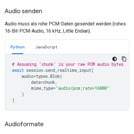
Audio senden
Audio muss als rohe PCM-Daten gesendet werden (rohes
16-Bit-PCM-Audio, 16 kHz, Little Endian).
Python
JavaScript
# Assuming 'chunk' is your raw PCM audio bytes
await
session
.
send_realtime_input
(
audio
=
types
.
Blob
(
data
=
chunk
,
mime_type
=
"audio/pcm;rate=16000"
)
)
Audioformate