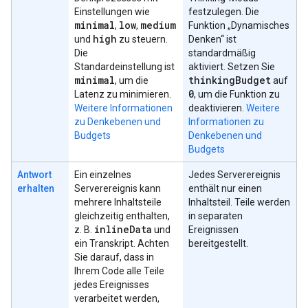
Einstellungen wie
festzulegen. Die
minimal
low
medium
,
,
Funktion „Dynamisches
high
und
zu steuern.
Denken“ ist
Die
standardmäßig
Standardeinstellung ist
aktiviert. Setzen Sie
minimal
thinking
Budget
, um die
auf
0
Latenz zu minimieren.
, um die Funktion zu
Weitere Informationen
deaktivieren.
Weitere
zu Denkebenen und
Informationen zu
Budgets
Denkebenen und
Budgets
Antwort
Ein einzelnes
Jedes Serverereignis
erhalten
Serverereignis kann
enthält nur einen
mehrere Inhaltsteile
Inhaltsteil. Teile werden
gleichzeitig enthalten,
in separaten
inline
Data
z. B.
und
Ereignissen
ein Transkript. Achten
bereitgestellt.
Sie darauf, dass in
Ihrem Code alle Teile
jedes Ereignisses
verarbeitet werden,