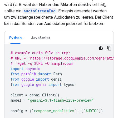
wird (z. B. weil der Nutzer das Mikrofon deaktiviert hat),
sollte ein
audioStreamEnd
-Ereignis gesendet werden,
um zwischengespeicherte Audiodaten zu leeren. Der Client
kann das Senden von Audiodaten jederzeit fortsetzen.
Python
JavaScript
# example audio file to try:
# URL = "https://storage.googleapis.com/generative
# !wget -q $URL -O sample.pcm
import
asyncio
from
pathlib
import
Path
from
google
import
genai
from
google.genai
import
types
client
=
genai
.
Client
()
model
=
"gemini-3.1-flash-live-preview"
config
=
{
"response_modalities"
:
[
"AUDIO"
]}