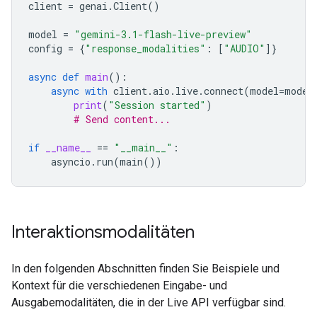
client
=
genai
.
Client
()
model
=
"gemini-3.1-flash-live-preview"
config
=
{
"response_modalities"
:
[
"AUDIO"
]}
async
def
main
():
async
with
client
.
aio
.
live
.
connect
(
model
=
model
print
(
"Session started"
)
# Send content...
if
__name__
==
"__main__"
:
asyncio
.
run
(
main
())
Interaktionsmodalitäten
In den folgenden Abschnitten finden Sie Beispiele und
Kontext für die verschiedenen Eingabe- und
Ausgabemodalitäten, die in der Live API verfügbar sind.