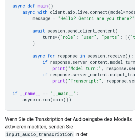
async
def
main
():
async
with
client
.
aio
.
live
.
connect
(
model
=
model
message
=
"Hello? Gemini are you there?"
await
session
.
send_client_content
(
turns
=
{
"role"
:
"user"
,
"parts"
:
[{
"te
)
async
for
response
in
session
.
receive
():
if
response
.
server_content
.
model_turn
:
print
(
"Model turn:"
,
response
.
serv
if
response
.
server_content
.
output_trans
print
(
"Transcript:"
,
response
.
serv
if
__name__
==
"__main__"
:
asyncio
.
run
(
main
())
Wenn Sie die Transkription der Audioeingabe des Modells
aktivieren möchten, senden Sie
input_audio_transcription
in der