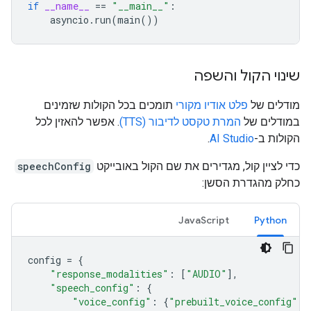
if
__name__
==
"__main__"
:
asyncio
.
run
(
main
())
שינוי הקול והשפה
מודלים של
פלט אודיו מקורי
תומכים בכל הקולות שזמינים
במודלים של
המרת טקסט לדיבור (TTS)
. אפשר להאזין לכל
הקולות ב-
AI Studio
.
כדי לציין קול, מגדירים את שם הקול באובייקט
speechConfig
כחלק מהגדרת הסשן:
JavaScript
Python
config
=
{
"response_modalities"
:
[
"AUDIO"
],
"speech_config"
:
{
"voice_config"
:
{
"prebuilt_voice_config"
: