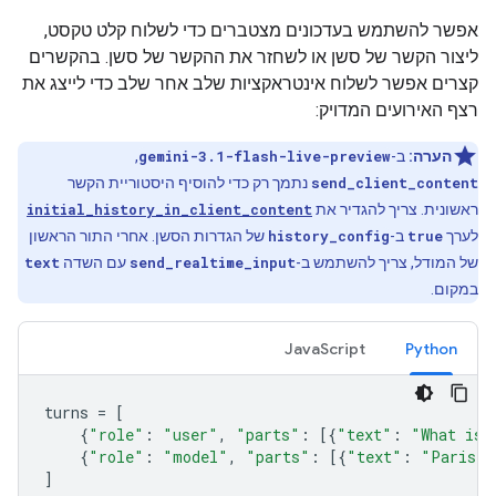
אפשר להשתמש בעדכונים מצטברים כדי לשלוח קלט טקסט,
ליצור הקשר של סשן או לשחזר את ההקשר של סשן. בהקשרים
קצרים אפשר לשלוח אינטראקציות שלב אחר שלב כדי לייצג את
רצף האירועים המדויק:
הערה:
ב-
gemini-3.1-flash-live-preview
, ‏
send_client_content
נתמך רק כדי להוסיף היסטוריית הקשר
ראשונית. צריך להגדיר את
initial_history_in_client_content
לערך
true
ב-
history_config
של הגדרות הסשן. אחרי התור הראשון
של המודל, צריך להשתמש ב-
send_realtime_input
עם השדה
text
במקום.
JavaScript
Python
turns
=
[
{
"role"
:
"user"
,
"parts"
:
[{
"text"
:
"What is 
{
"role"
:
"model"
,
"parts"
:
[{
"text"
:
"Paris"
}
]