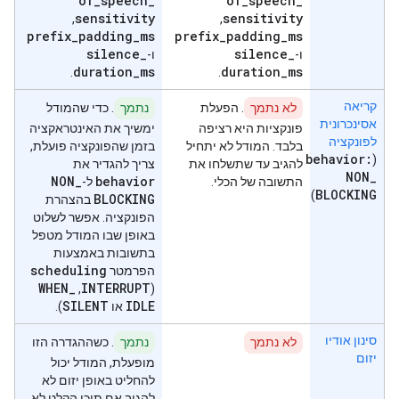
of
_
speech
_
of
_
speech
_
sensitivity
sensitivity
,
,
prefix
_
padding
_
ms
prefix
_
padding
_
ms
silence
_
silence
_
ו-
ו-
duration
_
ms
duration
_
ms
.
.
קריאה
לא נתמך
. הפעלת
נתמך
. כדי שהמודל
אסינכרונית
פונקציות היא רציפה
ימשיך את האינטראקציה
לפונקציה
בלבד. המודל לא יתחיל
בזמן שהפונקציה פועלת,
behavior:
(
להגיב עד שתשלחו את
צריך להגדיר את
NON
_
NON
_
behavior
התשובה של הכלי.
ל-
BLOCKING
)
BLOCKING
בהצהרת
הפונקציה. אפשר לשלוט
באופן שבו המודל מטפל
בתשובות באמצעות
scheduling
הפרמטר
WHEN
_
INTERRUPT
(
,‏
SILENT
IDLE
או
).
סינון אודיו
לא נתמך
נתמך
. כשההגדרה הזו
יזום
מופעלת, המודל יכול
להחליט באופן יזום לא
להגיב אם תוכן הקלט לא