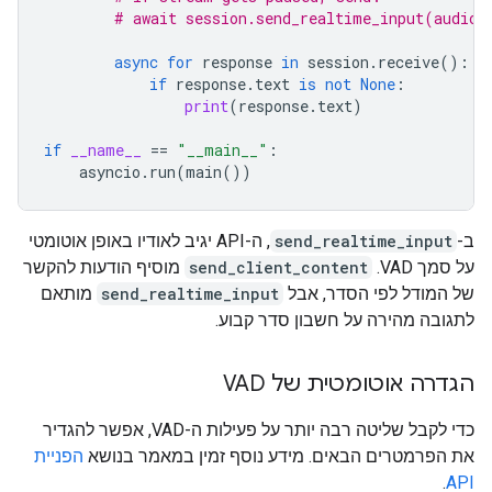
# await session.send_realtime_input(audio_
async
for
response
in
session
.
receive
():
if
response
.
text
is
not
None
:
print
(
response
.
text
)
if
__name__
==
"__main__"
:
asyncio
.
run
(
main
())
ב-
send_realtime_input
, ה-API יגיב לאודיו באופן אוטומטי
על סמך VAD. ‫
send_client_content
מוסיף הודעות להקשר
של המודל לפי הסדר, אבל
send_realtime_input
מותאם
לתגובה מהירה על חשבון סדר קבוע.
הגדרה אוטומטית של VAD
כדי לקבל שליטה רבה יותר על פעילות ה-VAD, אפשר להגדיר
את הפרמטרים הבאים. מידע נוסף זמין במאמר בנושא
הפניית
.
API