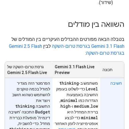
(שידור).
השוואה בין מודלים
בטבלה הבאה מפורטים ההבדלים העיקריים בין המודלים של
Gemini 3.1 Flash בגרסת טרום-השקה
לבין
Gemini 2.5 Flash
בגרסת טרום-השקה
:
‫Gemini 3.1 Flash Live
גרסת טרום-השקה של
תכונה
Gemini 2.5 Flash Live
Preview
thinking
חשיבה
משתמש ב-
הפרמטר הזה מגדיר
Level
כדי לשלוט בעומק
למודל בכמה טוקנים
החשיבה באמצעות
להשתמש כשהוא חושב
minimal
הגדרות כמו
,
ויוצר את
thinking
high
medium
low
,
ו-
.
התשובה.
Budget
ברירת המחדל היא
התכונה 'חשיבה
minimal
כדי לבצע
דינמית' מופעלת כברירת
אופטימיזציה לזמן האחזור
מחדל. כדי להשבית,