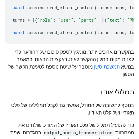
await
session
.
send_client_content
(
turns
=
turns
,
tur
turns
=
[{
"role"
:
"user"
,
"parts"
:
[{
"text"
:
"Wha
await
session
.
send_client_content
(
turns
=
turns
,
tur
בהקשרים ארוכים יותר, מומלץ לספק סיכום של ההודעה כדי
לפנות מקום בחלון ההקשר לאינטראקציות הבאות. במאמר
בנושא
המשכת סשן
מוסבר על שיטה נוספת לטעינת הקשר של
הסשן.
תמלולי אודיו
בנוסף לתשובה של המודל, אפשר גם לקבל תמלילים של פלט
האודיו ושל קלט האודיו.
כדי להפעיל תמלול של פלט האודיו של המודל, שולחים את
המחרוזת
output_audio_transcription
בהגדרות. שפת