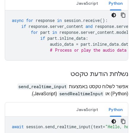
JavaScript
Python
async
for
response
in
session
.
receive
():
if
response
.
server_content
and
response
.
server_
for
part
in
response
.
server_content
.
model_
if
part
.
inline_data
:
audio_data
=
part
.
inline_data
.
data
# Process or play the audio data
נשלחת הודעת טקסט
אפשר לשלוח טקסט באמצעות
send_realtime_input
(Python) או
sendRealtimeInput
(JavaScript).
JavaScript
Python
await
session
.
send_realtime_input
(
text
=
"Hello, how