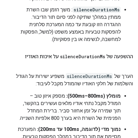
silenceDurationMs
: משך הזמן שבו השרת
ממתין במהלך שתיקה לפני סיום תור הדיבור.
ההגדרה הזו קובעת עד כמה המערכת סלחנית
להפסקות טבעיות באמצע משפט (למשל, הפסקות
למחשבה, לנשימה או בין פסוקיות).
ההשפעה של
Ms
Duration
silence
על איכות האודיו
הערך של
silenceDurationMs
משפיע ישירות על הגודל
והשלמות של חלקי האודיו שהמודל מקבל לעיבוד:
מומלץ (500ms–800ms):
מספק איזון טוב –
המודל מקבל נתחי אודיו מלאים ועשירים בהקשר,
תוך שמירה על זמן אחזור סביר. ברירת המחדל
הפנימית של השרת היא בערך 800 אלפיות השנייה.
נמוך מדי (לדוגמה, 100ms עד 200ms):
המערכת
מסיימת את תור הדיבור במהלך הפסקות טבעיות,