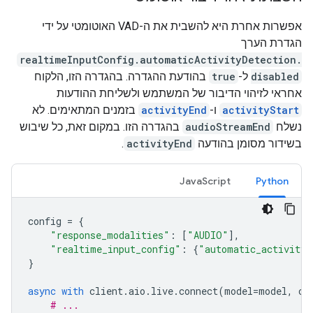
אפשרות אחרת היא להשבית את ה-VAD האוטומטי על ידי
הגדרת הערך
realtimeInputConfig.automaticActivityDetection.
disabled
ל-
true
בהודעת ההגדרה. בהגדרה הזו, הלקוח
אחראי לזיהוי הדיבור של המשתמש ולשליחת ההודעות
activityStart
ו-
activityEnd
בזמנים המתאימים. לא
נשלח
audioStreamEnd
בהגדרה הזו. במקום זאת, כל שיבוש
בשידור מסומן בהודעה
activityEnd
.
JavaScript
Python
config
=
{
"response_modalities"
:
[
"AUDIO"
],
"realtime_input_config"
:
{
"automatic_activity_
}
async
with
client
.
aio
.
live
.
connect
(
model
=
model
,
co
# ...