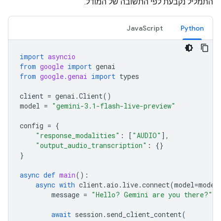
התמליל נקבעת לפי התשובה של המודל.
JavaScript
Python
import
asyncio
from
google
import
genai
from
google.genai
import
types
client
=
genai
.
Client
()
model
=
"gemini-3.1-flash-live-preview"
config
=
{
"response_modalities"
:
[
"AUDIO"
],
"output_audio_transcription"
:
{}
}
async
def
main
():
async
with
client
.
aio
.
live
.
connect
(
model
=
model
message
=
"Hello? Gemini are you there?"
await
session
.
send_client_content
(