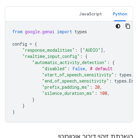
JavaScript
Python
from
google.genai
import
types
config
=
{
"response_modalities"
:
[
"AUDIO"
],
"realtime_input_config"
:
{
"automatic_activity_detection"
:
{
"disabled"
:
False
,
# default
"start_of_speech_sensitivity"
:
types
.
S
"end_of_speech_sensitivity"
:
types
.
End
"prefix_padding_ms"
:
20
,
"silence_duration_ms"
:
100
,
}
}
}
השבתת זיהוי דיבור אוטומטי