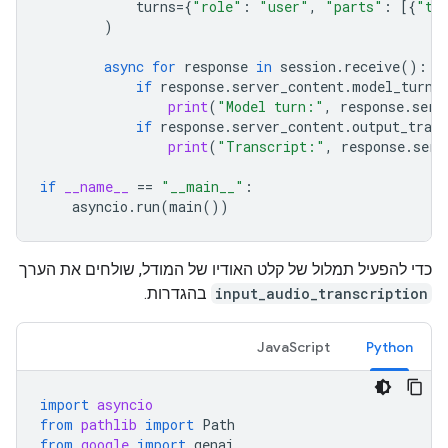
turns
=
{
"role"
:
"user"
,
"parts"
:
[{
"te
)
async
for
response
in
session
.
receive
():
if
response
.
server_content
.
model_turn
:
print
(
"Model turn:"
,
response
.
serv
if
response
.
server_content
.
output_trans
print
(
"Transcript:"
,
response
.
serv
if
__name__
==
"__main__"
:
asyncio
.
run
(
main
())
כדי להפעיל תמלול של קלט האודיו של המודל, שולחים את הערך
input_audio_transcription
בהגדרות.
JavaScript
Python
import
asyncio
from
pathlib
import
Path
from
google
import
genai