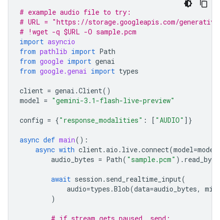
# example audio file to try:
# URL = "https://storage.googleapis.com/generative
# !wget -q $URL -O sample.pcm
import
asyncio
from
pathlib
import
Path
from
google
import
genai
from
google.genai
import
types
client
=
genai
.
Client
()
model
=
"gemini-3.1-flash-live-preview"
config
=
{
"response_modalities"
:
[
"AUDIO"
]}
async
def
main
():
async
with
client
.
aio
.
live
.
connect
(
model
=
model
audio_bytes
=
Path
(
"sample.pcm"
)
.
read_byte
await
session
.
send_realtime_input
(
audio
=
types
.
Blob
(
data
=
audio_bytes
,
mim
)
# if stream gets paused, send: