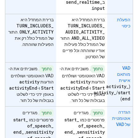
send
_
realtime
_
ב
input
.
הפעלת
ברירת המחדל היא
ברירת המחדל היא
TURN
_
INCLUDES
_
TURN
_
INCLUDES
_
כיסוי
ONLY
_
ACTIVITY
AUDIO
_
ACTIVITY
_
. התור
AND
_
ALL
_
VIDEO
. התור
של המודל כולל רק את
של המודל כולל פעילות
הפעילות שזוהתה.
אודיו שזוהתה וכל פריים
של הסרטון.
VAD
נתמך
. משביתים את ה-
נתמך
. משביתים את ה-
מותאם
VAD האוטומטי ושולחים
VAD האוטומטי ושולחים
אישית
activity
activity
הודעות
הודעות
activity
_
(
activity
End
Start
activity
End
Start
ו-
ו-
activity
_
start
/
באופן ידני כדי לשלוט
באופן ידני כדי לשלוט
end
)
בגבולות של כל תור.
בגבולות של כל תור.
הגדרה
נתמך
. מגדירים
נתמך
. מגדירים
אוטומטית
start
_
start
_
פרמטרים כמו
פרמטרים כמו
של VAD
of
_
speech
_
of
_
speech
_
end
_
sensitivity
end
_
sensitivity
,
,