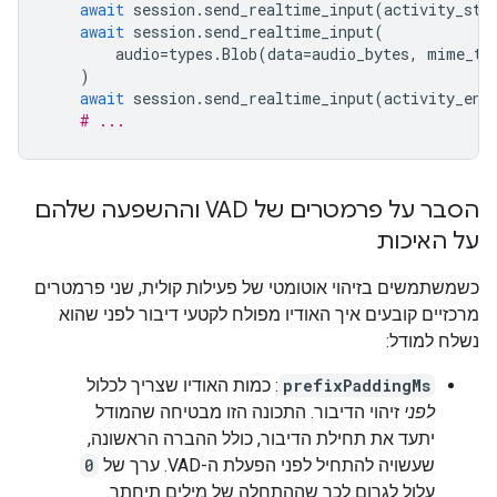
await
session
.
send_realtime_input
(
activity_sta
await
session
.
send_realtime_input
(
audio
=
types
.
Blob
(
data
=
audio_bytes
,
mime_ty
)
await
session
.
send_realtime_input
(
activity_end
# ...
הסבר על פרמטרים של VAD וההשפעה שלהם
על האיכות
כשמשתמשים בזיהוי אוטומטי של פעילות קולית, שני פרמטרים
מרכזיים קובעים איך האודיו מפולח לקטעי דיבור לפני שהוא
נשלח למודל:
prefixPaddingMs
: כמות האודיו שצריך לכלול
לפני
זיהוי הדיבור. התכונה הזו מבטיחה שהמודל
יתעד את תחילת הדיבור, כולל ההברה הראשונה,
שעשויה להתחיל לפני הפעלת ה-VAD. ערך של
0
עלול לגרום לכך שההתחלה של מילים תיחתך.