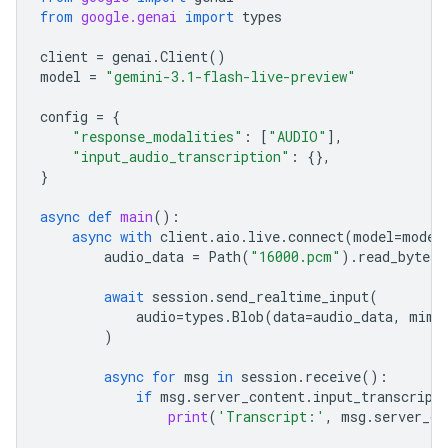
from
google.genai
import
types
client
=
genai
.
Client
()
model
=
"gemini-3.1-flash-live-preview"
config
=
{
"response_modalities"
:
[
"AUDIO"
],
"input_audio_transcription"
:
{},
}
async
def
main
():
async
with
client
.
aio
.
live
.
connect
(
model
=
model
audio_data
=
Path
(
"16000.pcm"
)
.
read_bytes
(
await
session
.
send_realtime_input
(
audio
=
types
.
Blob
(
data
=
audio_data
,
mime
)
async
for
msg
in
session
.
receive
():
if
msg
.
server_content
.
input_transcript
print
(
'Transcript:'
,
msg
.
server_co