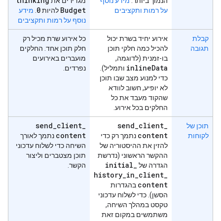
thinking
הנמוך ביותר.
מידע נוסף
מגדירים את
0
Budget
על רמות ותקציבים
להיות
.
מידע
נוסף על רמות ותקציבים
קבלת
אירוע יחיד בשרת יכול
כל אירוע שרת מכיל רק
תגובה
להכיל כמה חלקי תוכן
חלק תוכן אחד. החלקים
בו-זמנית (לדוגמה,
מועברים באירועים
inline
Data
ותמליל).
נפרדים.
כדי למנוע מצב שבו תוכן
לא יופיע, חשוב לוודא
שהקוד מעבד את כל
החלקים בכל אירוע.
send
_
client
_
send
_
client
_
תוכן של
content
content
לקוחות
נתמך רק כדי
נתמך לאורך
להזין את ההיסטוריה של
השיחה כדי לשלוח עדכוני
ההקשר הראשוני (נדרשת
תוכן מצטברים וליצור
initial
_
הגדרה של
הקשר.
history
_
in
_
client
_
content
בהגדרות
הסשן). כדי לשלוח עדכוני
טקסט במהלך השיחה,
משתמשים במקום זאת