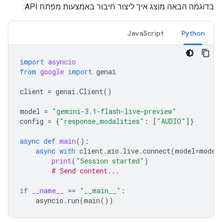
בדוגמה הבאה מוצג איך ליצור חיבור באמצעות מפתח API:
JavaScript
Python
import
asyncio
from
google
import
genai
client
=
genai
.
Client
()
model
=
"gemini-3.1-flash-live-preview"
config
=
{
"response_modalities"
:
[
"AUDIO"
]}
async
def
main
():
async
with
client
.
aio
.
live
.
connect
(
model
=
model
print
(
"Session started"
)
# Send content...
if
__name__
==
"__main__"
:
asyncio
.
run
(
main
())