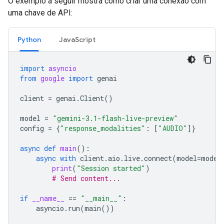
O exemplo a seguir mostra como criar uma conexão com
uma chave de API:
Python
JavaScript
import
asyncio
from
google
import
genai
client
=
genai
.
Client
()
model
=
"gemini-3.1-flash-live-preview"
config
=
{
"response_modalities"
:
[
"AUDIO"
]}
async
def
main
():
async
with
client
.
aio
.
live
.
connect
(
model
=
model
print
(
"Session started"
)
# Send content...
if
__name__
==
"__main__"
:
asyncio
.
run
(
main
())