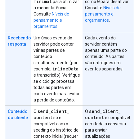
minimal
0
para otimizar
como
para desativar.
a menor latência.
Consulte
Níveis de
Consulte
Níveis de
pensamento e
pensamento e
orçamentos
.
orçamentos
.
Recebendo
Um único evento do
Cada evento do
resposta
servidor pode conter
servidor contém
várias partes de
apenas uma parte do
conteúdo
conteúdo. As partes
simultaneamente (por
são entregues em
inline
Data
exemplo,
eventos separados.
e transcrição). Verifique
se o código processa
todas as partes em
cada evento para evitar
a perda de conteúdo.
send
_
client
_
send
_
client
_
Conteúdo
O
O
content
content
do cliente
só é
é compatível
compatível com o
com toda a conversa
seeding do histórico de
para enviar
contexto inicial (requer
atualizações