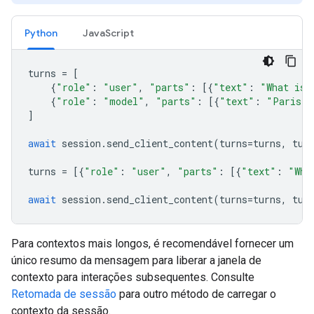
Python
JavaScript
turns
=
[
{
"role"
:
"user"
,
"parts"
:
[{
"text"
:
"What is 
{
"role"
:
"model"
,
"parts"
:
[{
"text"
:
"Paris"
}
]
await
session
.
send_client_content
(
turns
=
turns
,
tur
turns
=
[{
"role"
:
"user"
,
"parts"
:
[{
"text"
:
"Wha
await
session
.
send_client_content
(
turns
=
turns
,
tur
Para contextos mais longos, é recomendável fornecer um
único resumo da mensagem para liberar a janela de
contexto para interações subsequentes. Consulte
Retomada de sessão
para outro método de carregar o
contexto da sessão.