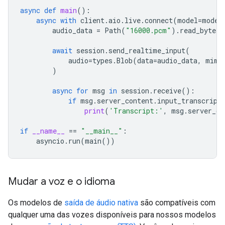
async
def
main
():
async
with
client
.
aio
.
live
.
connect
(
model
=
model
audio_data
=
Path
(
"16000.pcm"
)
.
read_bytes
(
await
session
.
send_realtime_input
(
audio
=
types
.
Blob
(
data
=
audio_data
,
mime
)
async
for
msg
in
session
.
receive
():
if
msg
.
server_content
.
input_transcript
print
(
'Transcript:'
,
msg
.
server_co
if
__name__
==
"__main__"
:
asyncio
.
run
(
main
())
Mudar a voz e o idioma
Os modelos de
saída de áudio nativa
são compatíveis com
qualquer uma das vozes disponíveis para nossos modelos