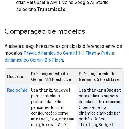
criar. Para usar a API Live no Google AI Studio,
selecione
Transmissão
.
Comparação de modelos
A tabela a seguir resume as principais diferenças entre os
modelos
Prévia dinâmica do Gemini 3.1 Flash
e
Prévia
dinâmica do Gemini 2.5 Flash
:
Pré-lançamento do
Pré-lançamento do
Recurso
Gemini 3.1 Flash Live
Gemini 2.5 Flash Live
thinking
Level
thinking
Budget
Raciocínio
Usa
Usa
para controlar a
para definir o número
profundidade do
de tokens de raciocínio.
pensamento com
O pensamento
configurações como
dinâmico é ativado por
minimal
low
medium
,
,
padrão. Defina
high
thinking
Budget
e
. O padrão é