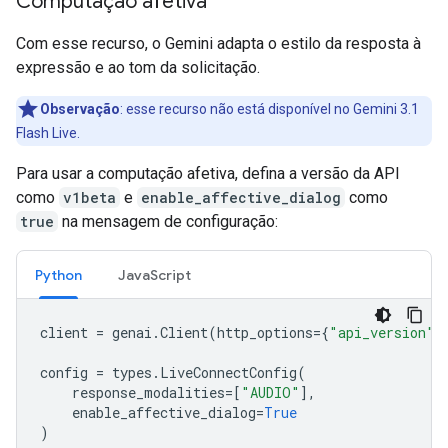
Computação afetiva
Com esse recurso, o Gemini adapta o estilo da resposta à
expressão e ao tom da solicitação.
Observação
:
esse recurso não está disponível no Gemini 3.1
Flash Live.
Para usar a computação afetiva, defina a versão da API
como
v1beta
e
enable_affective_dialog
como
true
na mensagem de configuração:
Python
JavaScript
client
=
genai
.
Client
(
http_options
=
{
"api_version"
:
config
=
types
.
LiveConnectConfig
(
response_modalities
=
[
"AUDIO"
],
enable_affective_dialog
=
True
)