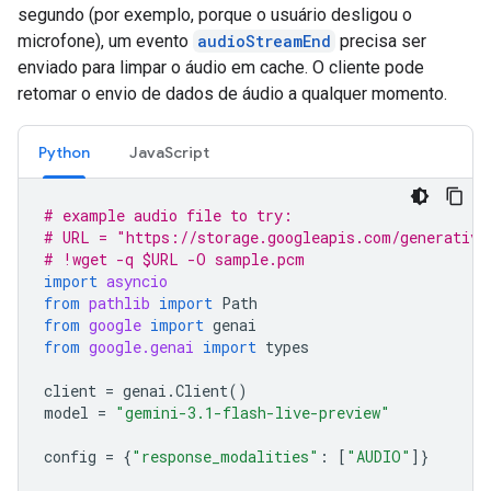
segundo (por exemplo, porque o usuário desligou o
microfone), um evento
audioStreamEnd
precisa ser
enviado para limpar o áudio em cache. O cliente pode
retomar o envio de dados de áudio a qualquer momento.
Python
JavaScript
# example audio file to try:
# URL = "https://storage.googleapis.com/generative
# !wget -q $URL -O sample.pcm
import
asyncio
from
pathlib
import
Path
from
google
import
genai
from
google.genai
import
types
client
=
genai
.
Client
()
model
=
"gemini-3.1-flash-live-preview"
config
=
{
"response_modalities"
:
[
"AUDIO"
]}