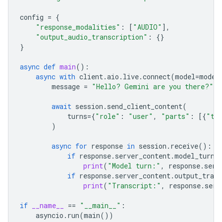
config
=
{
"response_modalities"
:
[
"AUDIO"
],
"output_audio_transcription"
:
{}
}
async
def
main
():
async
with
client
.
aio
.
live
.
connect
(
model
=
model
message
=
"Hello? Gemini are you there?"
await
session
.
send_client_content
(
turns
=
{
"role"
:
"user"
,
"parts"
:
[{
"te
)
async
for
response
in
session
.
receive
():
if
response
.
server_content
.
model_turn
:
print
(
"Model turn:"
,
response
.
serv
if
response
.
server_content
.
output_trans
print
(
"Transcript:"
,
response
.
serv
if
__name__
==
"__main__"
:
asyncio
.
run
(
main
())