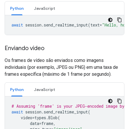
Python
JavaScript
await
session
.
send_realtime_input
(
text
=
"Hello, how
Enviando vídeo
Os frames de vídeo são enviados como imagens
individuais (por exemplo, JPEG ou PNG) em uma taxa de
frames específica (máximo de 1 frame por segundo).
Python
JavaScript
# Assuming 'frame' is your JPEG-encoded image byte
await
session
.
send_realtime_input
(
video
=
types
.
Blob
(
data
=
frame
,