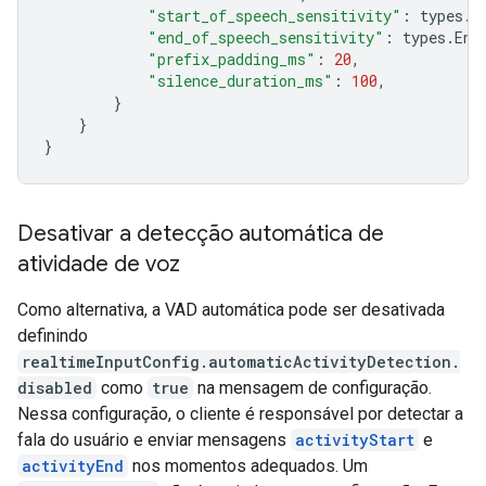
"start_of_speech_sensitivity"
:
types
.
S
"end_of_speech_sensitivity"
:
types
.
End
"prefix_padding_ms"
:
20
,
"silence_duration_ms"
:
100
,
}
}
}
Desativar a detecção automática de
atividade de voz
Como alternativa, a VAD automática pode ser desativada
definindo
realtimeInputConfig.automaticActivityDetection.
disabled
como
true
na mensagem de configuração.
Nessa configuração, o cliente é responsável por detectar a
fala do usuário e enviar mensagens
activityStart
e
activityEnd
nos momentos adequados. Um