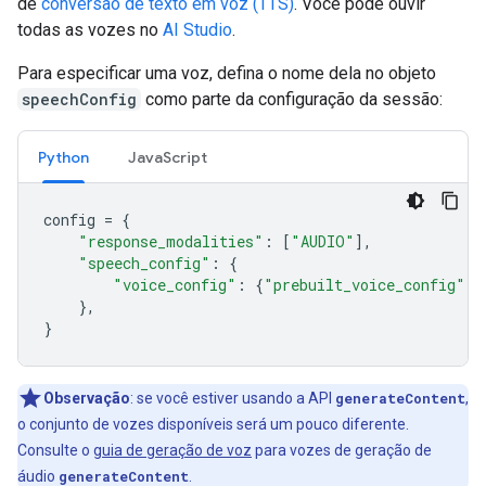
de
conversão de texto em voz (TTS)
. Você pode ouvir
todas as vozes no
AI Studio
.
Para especificar uma voz, defina o nome dela no objeto
speechConfig
como parte da configuração da sessão:
Python
JavaScript
config
=
{
"response_modalities"
:
[
"AUDIO"
],
"speech_config"
:
{
"voice_config"
:
{
"prebuilt_voice_config"
:
},
}
Observação
:
se você estiver usando a API
generateContent
,
o conjunto de vozes disponíveis será um pouco diferente.
Consulte o
guia de geração de voz
para vozes de geração de
áudio
generateContent
.