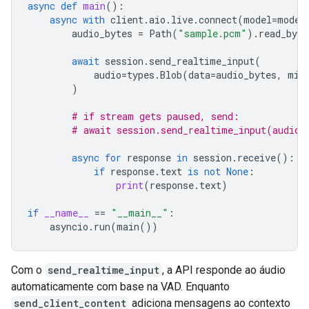
async
def
main
():
async
with
client
.
aio
.
live
.
connect
(
model
=
model
audio_bytes
=
Path
(
"sample.pcm"
)
.
read_byte
await
session
.
send_realtime_input
(
audio
=
types
.
Blob
(
data
=
audio_bytes
,
mim
)
# if stream gets paused, send:
# await session.send_realtime_input(audio_
async
for
response
in
session
.
receive
():
if
response
.
text
is
not
None
:
print
(
response
.
text
)
if
__name__
==
"__main__"
:
asyncio
.
run
(
main
())
Com o
send_realtime_input
, a API responde ao áudio
automaticamente com base na VAD. Enquanto
send_client_content
adiciona mensagens ao contexto