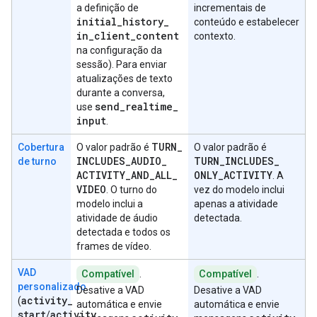
a definição de
incrementais de
initial
_
history
_
conteúdo e estabelecer
in
_
client
_
content
contexto.
na configuração da
sessão). Para enviar
atualizações de texto
durante a conversa,
send
_
realtime
_
use
input
.
TURN
_
Cobertura
O valor padrão é
O valor padrão é
INCLUDES
_
AUDIO
_
TURN
_
INCLUDES
_
de turno
ACTIVITY
_
AND
_
ALL
_
ONLY
_
ACTIVITY
. A
VIDEO
. O turno do
vez do modelo inclui
modelo inclui a
apenas a atividade
atividade de áudio
detectada.
detectada e todos os
frames de vídeo.
VAD
Compatível
.
Compatível
.
personalizado
Desative a VAD
Desative a VAD
activity
_
(
automática e envie
automática e envie
start
activity
_
/