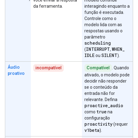
você enviar a resposta
modelo continue
da ferramenta.
interagindo enquanto a
função é executada.
Controle como o
modelo lida com as
respostas usando o
parâmetro
scheduling
INTERRUPT
WHEN
_
(
,
IDLE
SILENT
ou
).
Áudio
incompatível
Compatível
. Quando
proativo
ativado, o modelo pode
decidir não responder
se o conteúdo da
entrada não for
relevante. Defina
proactive
_
audio
true
como
na
configuração
proactivity
(requer
v1beta
).