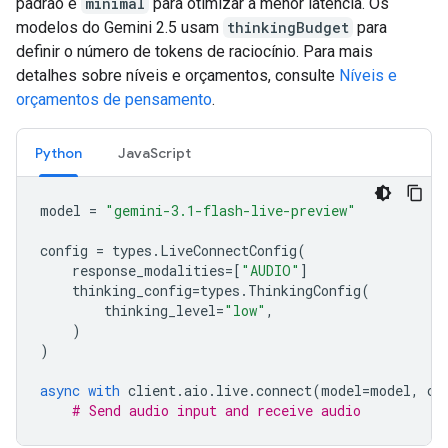
padrão é
minimal
para otimizar a menor latência. Os
modelos do Gemini 2.5 usam
thinkingBudget
para
definir o número de tokens de raciocínio. Para mais
detalhes sobre níveis e orçamentos, consulte
Níveis e
orçamentos de pensamento
.
Python
JavaScript
model
=
"gemini-3.1-flash-live-preview"
config
=
types
.
LiveConnectConfig
(
response_modalities
=
[
"AUDIO"
]
thinking_config
=
types
.
ThinkingConfig
(
thinking_level
=
"low"
,
)
)
async
with
client
.
aio
.
live
.
connect
(
model
=
model
,
co
# Send audio input and receive audio