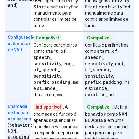
activity
activity
mensagens
mensagens
end
)
Start
activity
End
Start
activity
End
e
e
manualmente para
manualmente para
controlar os limites de
controlar os limites de
turno.
turno.
Configuração
Compatível
.
Compatível
.
automática
Configure parâmetros
Configure parâmetros
de VAD
start
_
of
_
start
_
of
_
como
como
speech
_
speech
_
sensitivity
end
_
sensitivity
end
_
,
,
of
_
speech
_
of
_
speech
_
sensitivity
sensitivity
,
,
prefix
_
padding
_
ms
prefix
_
padding
_
ms
silence
_
silence
_
e
e
duration
_
ms
duration
_
ms
.
.
Chamada
Indisponível
. A
Compatível
. Defina
de função
behavior
NON
_
chamada de função é
como
assíncrona
BLOCKING
apenas sequencial. O
em uma
behavior:
(
modelo só vai começar
declaração de função
NON
_
a responder depois que
para permitir que o
BLOCKING
)