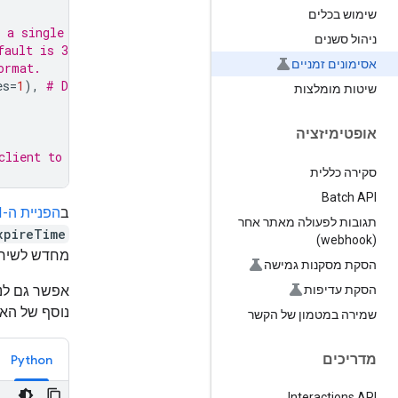
שימוש בכלים
 a single session
ניהול סשנים
fault is 30 minutes in the future
אסימונים זמניים
ormat.
es
=
1
),
# Default 1 minute in the future
שיטות מומלצות
אופטימיזציה
client to use it
סקירה כללית
Batch API
ב
הפניית ה-API
תגובות לפעולה מאתר אחר
xpireTime
(webhook)
מחדש לשיחה כל 10 דקות (אפשר לעשות את זה ע
הסקת מסקנות גמישה
הסקת עדיפות
אפשר גם לנע
נוסף של הא
שמירה במטמון של הקשר
מדריכים
Python
Interactions API