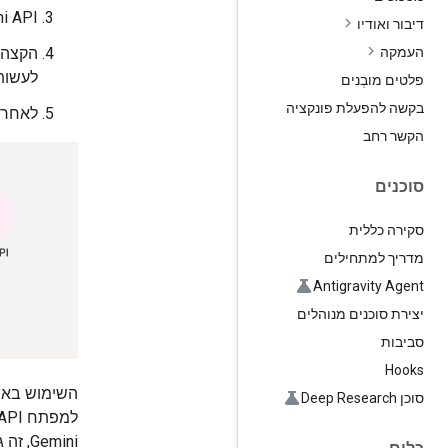
‫Gemini API מנפיק 
דיבור ואודיו
העמקה
לעשות זא
פלטים מובְנים
בקשה להפעלת פונקציה
לאחר מ
הקשר רחב
סוכנים
סקירה כללית
מדריך למתחילים
Antigravity Agent
יצירת סוכנים מנוהלים
סביבות
Hooks
השימוש באסי
סוכן Deep Research