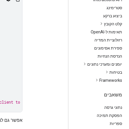
סטרימינג
ביצוע ברקע
קלט הקובץ
תאימות ל-Open
AI
רזולוציית המדיה
ספירת אסימונים
הנדסת הנחיות
יומנים ומערכי נתונים
בטיחות
‫Frameworks
משאבים
client to use it
נתוני גרסה
הפסקת תמיכה
אפשר גם לנע
ספריות