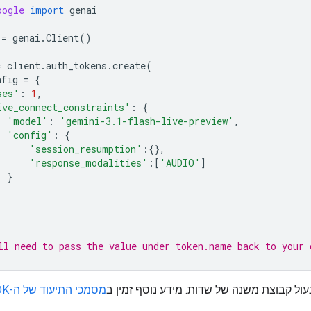
oogle
import
genai
=
genai
.
Client
()
=
client
.
auth_tokens
.
create
(
nfig
=
{
ses'
:
1
,
ive_connect_constraints'
:
{
'model'
:
'gemini-3.1-flash-live-preview'
,
'config'
:
{
'session_resumption'
:{},
'response_modalities'
:[
'AUDIO'
]
}
ll need to pass the value under token.name back to your 
ול קבוצת משנה של שדות. מידע נוסף זמין ב
מסמכי התיעוד של ה-SDK