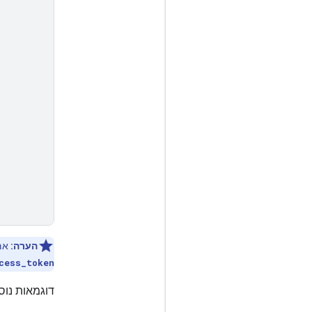
הערה:
אם לא משת
cess_token
דוגמאות נו