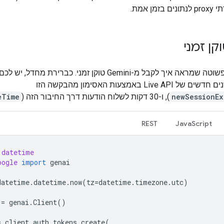
מן אמת.
קן זמני
הנה דוגמה פשוטה שמראה איך לקבל מ-Gemini טוקן זמני. כברירת מ
להתחיל סשנים חדשים של Live API באמצעות האסימון מהבקשה הזו
newSessionEx
), ו-30 דקות לשלוח הודעות דרך החיבור הזה (
eTime
REST
JavaScript
datetime
oogle
import
genai
datetime
.
datetime
.
now
(
tz
=
datetime
.
timezone
.
utc
)
=
genai
.
Client
()
=
client
.
auth_tokens
.
create
(