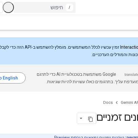
/
Interacti
זמין עכשיו לכלל המשתמשים. מומלץ להשתמש ב-API
ונות והמודלים העדכניים.
‫Google משתמשת בטכנולוגיית AI כדי לתרגם
עדפת עליך. בתרגומים כאלו עשויות להיות שגיאות.
Docs
Gemini AP
ים זמניים
דימה:
טוקנים זמניים נמצאים בגרסת
Preview
.