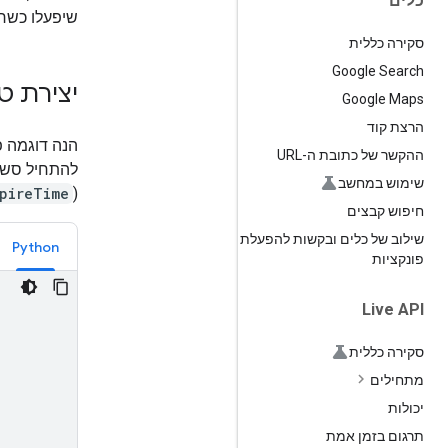
כלים
שיפעלו כשרתי proxy לנתונים בז
סקירה כללית
Google Search
יצירת טו
Google Maps
הרצת קוד
ההקשר של כתובת ה-URL
שימוש במחשב
pireTime
(
חיפוש קבצים
שילוב של כלים ובקשות להפעלת
Python
פונקציות
Live API
סקירה כללית
מתחילים
יכולות
תרגום בזמן אמת