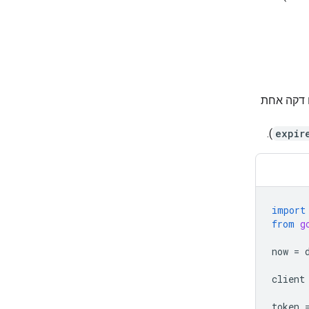
חדל, יש לכם דקה אחת
).
expir
import
from
g
now
=
client
token