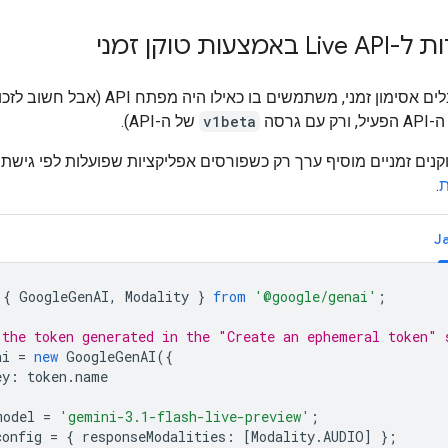
מצעות טוקן זמני
אחרי שמקבלים אסימון זמני, משתמשים בו כאילו היה מפתח 
ם גרסה
v1beta
של ה-API).
נים זמניים מוסיף ערך רק כשפורסים אפליקציות שפועלות לפי גישת
ת
.
J
{
GoogleGenAI
,
Modality
}
from
'@google/genai'
;
 the token generated in the "Create an ephemeral token" 
ai
=
new
GoogleGenAI
({
ey
:
token
.
name
model
=
'gemini-3.1-flash-live-preview'
;
config
=
{
responseModalities
:
[
Modality
.
AUDIO
]
};