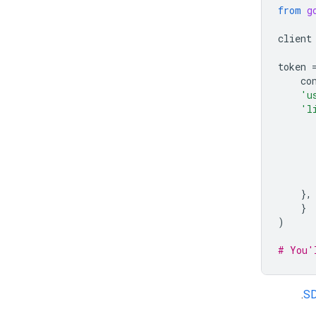
from
g
client
token
co
'u
'l
},
}
)
# You'
.