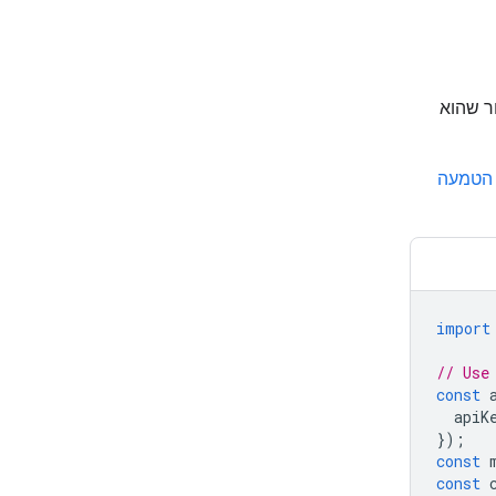
API (אבל חשוב לזכור שהוא
הטמעה
import
// Use
const
apiK
});
const
const