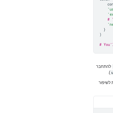
co
'u
'e
# 
'n
}
)
# You'
להתחבר
).
 לשיפור