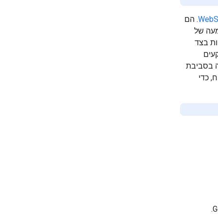
WebS
. הם
קציות בצד
קעים
ה בסביבת
ת בצד הלקוח, כדי