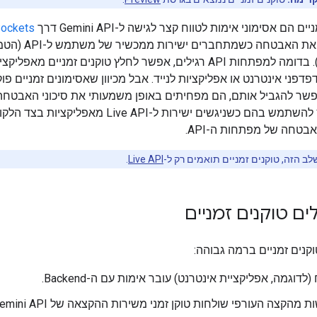
ם הם אסימוני אימות לטווח קצר לגישה ל-Gemini API דרך
ockets
ת האבטחה כשמתחברים ישירות ממכשיר של משתמש ל-API (הטמעה של
). בדומה למפתחות API רגילים, אפשר לחלץ טוקנים זמניים מאפלי
פדפני אינטרנט או אפליקציות לנייד. אבל מכיוון שאסימונים זמניים פו
פשר להגביל אותם, הם מפחיתים באופן משמעותי את סיכוני האבטח
ייצור. מומלץ להשתמש בהם כשניגשים ישירות ל-Live API מאפליקציו
טחה של מפתחות ה-API.
ב הזה, טוקנים זמניים תואמים רק ל-
Live API
.
ים טוקנים זמניים
וקנים זמניים ברמה גבוהה:
לדוגמה, אפליקציית אינטרנט) עובר אימות עם ה-Backend.
 מהקצה העורפי שולחות טוקן זמני משירות ההקצאה של Gemini API.