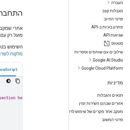
העברה
מגבלות קצב
התחברות ל-Live API בא
פרטי החיוב
פתרון בעיות ב-API
פועל רק עם ה-API הפעיל, ורק ע
שגיאות API
סטטוס
השימוש בטוק
שילובים עם שותפים וספריות
מלקוח לשר
Google AI Studio
Google Cloud Platform
avaScript
מדיניות
תנאים והגבלות
section here
אזורים שבהם השירות זמין
מעקב אחר מקרים של שימוש לרעה
פרטי המשוב