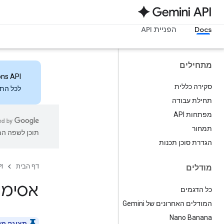
Docs
הפניית API
מתחילים
ons API
סקירה כללית
לכל התכ
תחילת עבודה
מפתחות API
תמחור
תוכן לשפה המו
הגדרת סוכן תכנות
דף הבית
I
מודלים
אסימונ
כל הדגמים
המודלים האחרונים של Gemini
Nano Banana
תצוגה מק