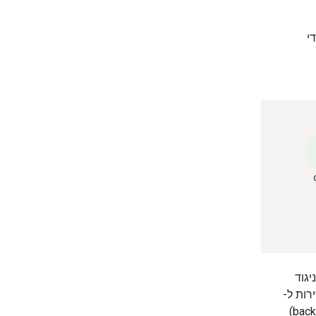
יבורי WebSocket ל-Live API. כדי
גוד
ירות ל-
Gemini, זה גם משפר את זמן האחזור ומונע את הצורך בשרתי קצה עורפיים (back-end)