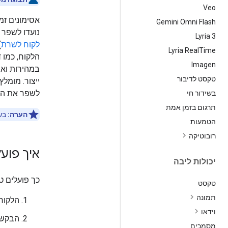
Veo
אסימונים זמניי
Gemini Omni Flash
נועדו לשפר א
Lyria 3
לקוח לשרת
Lyria Real
Time
הלקוח, כמו ד
Imagen
במהירות וא
טקסט לדיבור
לשפר את האב
בשידור חי
תרגום בזמן אמת
הערה:
בשל
הטמעות
רובוטיקה
איך פועל
יכולות ליבה
כך פועלים ט
טקסט
תמונה
הלקוח (
וידאו
הבקשות
מסמכים