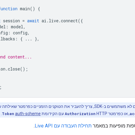
function
main
()
{
t
session
=
await
ai
.
live
.
connect
({
del
:
model
,
nfig
:
config
,
llbacks
:
{
...
},
end content...
ion
.
close
();
;
משים ב-SDK, צריך להעביר את הטוקנים הזמניים כפרמטר שאילתה של
ac
, או כפרמטר HTTP
Authorization
עם הקידומת
auth-scheme
Token
.
ספות מופיעות במאמר
תחילת העבודה עם Live API
.