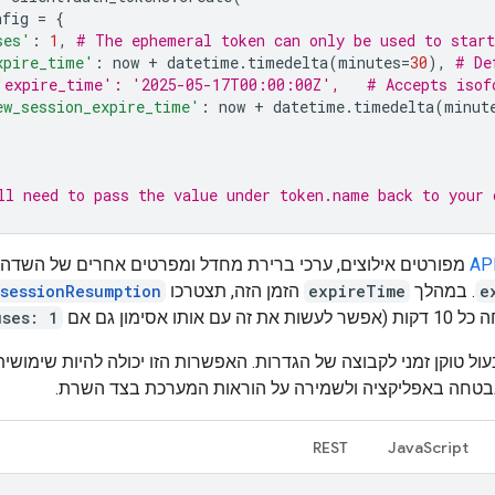
nfig
=
{
ses'
:
1
,
# The ephemeral token can only be used to start
xpire_time'
:
now
+
datetime
.
timedelta
(
minutes
=
30
),
# De
'expire_time': '2025-05-17T00:00:00Z',   # Accepts isof
ew_session_expire_time'
:
now
+
datetime
.
timedelta
(
minut
ll need to pass the value under token.name back to your 
מפורטים אילוצים, ערכי ברירת מחדל ומפרטים אחרים של השדה
e
. במהלך
expireTime
הזמן הזה, תצטרכו
sessionResumption
ם אותו אסימון גם אם
uses: 1
ול טוקן זמני לקבוצה של הגדרות. האפשרות הזו יכולה להיות שימושית
בטחה באפליקציה ולשמירה על הוראות המערכת בצד השרת.
REST
JavaScript