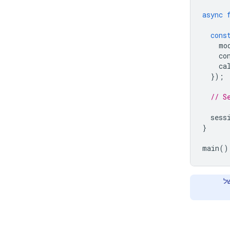
async
cons
mo
co
ca
});
// S
sess
}
main
()