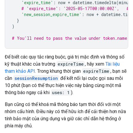
'expire_time'
:
now
+
datetime
.
timedelta
(
minut
# 'expire_time': '2025-05-17T00:00:00Z',   # 
'new_session_expire_time'
:
now
+
datetime
.
time
}
)
# You'll need to pass the value under token.name b
Để biết các quy tắc ràng buộc, giá trị mặc định và thông số
kỹ thuật khác của trường
expireTime
, hãy xem
Tài liệu
tham khảo API
. Trong khung thời gian
expireTime
, bạn sẽ
cần
sessionResumption
để kết nối lại cuộc gọi sau mỗi
10 phút (bạn có thể thực hiện việc này bằng cùng một mã
thông báo ngay cả khi
uses: 1
).
Bạn cũng có thể khoá mã thông báo tạm thời đối với một
nhóm cấu hình. Điều này có thể hữu ích để cải thiện hơn nữa
tính bảo mật của ứng dụng và giữ các chỉ dẫn hệ thống ở
phía máy chủ.