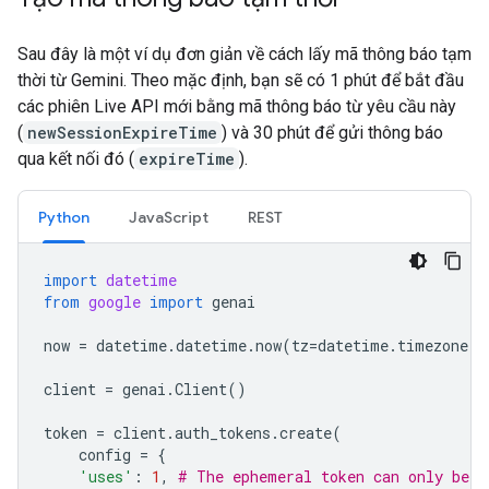
Sau đây là một ví dụ đơn giản về cách lấy mã thông báo tạm
thời từ Gemini. Theo mặc định, bạn sẽ có 1 phút để bắt đầu
các phiên Live API mới bằng mã thông báo từ yêu cầu này
(
newSessionExpireTime
) và 30 phút để gửi thông báo
qua kết nối đó (
expireTime
).
Python
JavaScript
REST
import
datetime
from
google
import
genai
now
=
datetime
.
datetime
.
now
(
tz
=
datetime
.
timezone
.
u
client
=
genai
.
Client
()
token
=
client
.
auth_tokens
.
create
(
config
=
{
'uses'
:
1
,
# The ephemeral token can only be u