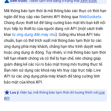
Xem trước:
Token tạm thời đang ở trạng thái
Xem trước
.
Mã thông báo tạm thời là mã thông báo xác thực có thời hạn
ngắn để truy cập vào Gemini API thông qua
WebSockets
.
Chúng được thiết kế để tăng cường bảo mật khi bạn kết nối
trực tiếp từ thiết bị của người dùng với API (một cách triển
khai
từ ứng dụng đến máy chủ
). Giống như khoá API tiêu
chuẩn, bạn có thể trích xuất mã thông báo tạm thời từ các
ứng dụng phía máy khách, chẳng hạn như trình duyệt web
hoặc ứng dụng di động. Tuy nhiên, vì mã thông báo tạm thời
hết hạn nhanh chóng và có thể bị hạn chế, nên chúng giúp
giảm đáng kể các rủi ro bảo mật trong môi trường thực tế.
Bạn nên sử dụng các khoá này khi truy cập trực tiếp Live
API từ các ứng dụng phía máy khách để tăng cường tính
bảo mật của khoá API.
Lưu ý:
Hiện tại, mã thông báo tạm thời chỉ tương thích với
Live
API
.