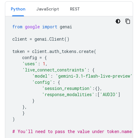
Python
JavaScript
REST
from
google
import
genai
client
=
genai
.
Client
()
token
=
client
.
auth_tokens
.
create
(
config
=
{
'uses'
:
1
,
'live_connect_constraints'
:
{
'model'
:
'gemini-3.1-flash-live-preview'
,
'config'
:
{
'session_resumption'
:{},
'response_modalities'
:[
'AUDIO'
]
}
},
}
)
# You'll need to pass the value under token.name b