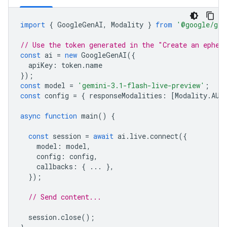
import
{
GoogleGenAI
,
Modality
}
from
'@google/gen
// Use the token generated in the "Create an ephem
const
ai
=
new
GoogleGenAI
({
apiKey
:
token
.
name
});
const
model
=
'gemini-3.1-flash-live-preview'
;
const
config
=
{
responseModalities
:
[
Modality
.
AUD
async
function
main
()
{
const
session
=
await
ai
.
live
.
connect
({
model
:
model
,
config
:
config
,
callbacks
:
{
...
},
});
// Send content...
session
.
close
();