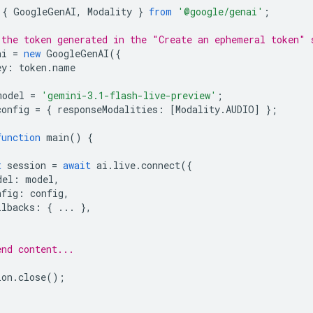
{
GoogleGenAI
,
Modality
}
from
'@google/genai'
;
 the token generated in the "Create an ephemeral token" 
ai
=
new
GoogleGenAI
({
ey
:
token
.
name
model
=
'gemini-3.1-flash-live-preview'
;
config
=
{
responseModalities
:
[
Modality
.
AUDIO
]
};
function
main
()
{
t
session
=
await
ai
.
live
.
connect
({
del
:
model
,
nfig
:
config
,
llbacks
:
{
...
},
end content...
ion
.
close
();