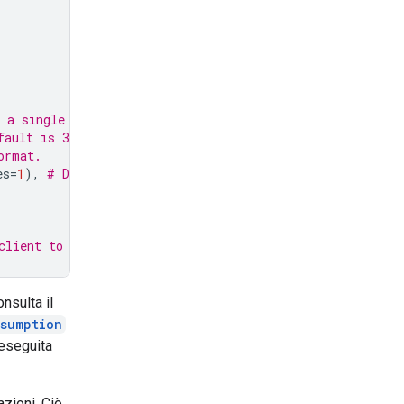
 a single session
fault is 30 minutes in the future
ormat.
es
=
1
),
# Default 1 minute in the future
client to use it
onsulta il
esumption
 eseguita
zioni. Ciò