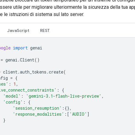
sere utile per migliorare ulteriormente la sicurezza della tua ap
 le istruzioni di sistema sul lato server.
JavaScript
REST
oogle
import
genai
=
genai
.
Client
()
=
client
.
auth_tokens
.
create
(
nfig
=
{
ses'
:
1
,
ive_connect_constraints'
:
{
'model'
:
'gemini-3.1-flash-live-preview'
,
'config'
:
{
'session_resumption'
:{},
'response_modalities'
:[
'AUDIO'
]
}