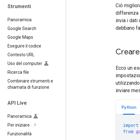
Ciò miglior
Strumenti
differenza 
Panoramica
invia i dat
debbano far
Google Search
Google Maps
Eseguire il codice
Creare
Contesto URL
Uso del computer
Ecco un es
Ricerca file
impostazion
Combinare strumenti e
utilizzando
chiamata di funzione
inviare me
API Live
Python
Panoramica
import
Per iniziare
from
g
Funzionalità