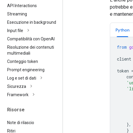
API Interactions
potrebbe es
e mantenere
Streaming
Esecuzione in background
Python
Input file
Compatibilità con Open
AI
from
g
Risoluzione dei contenuti
multimediali
client
Conteggio token
Prompt engineering
token
co
Log e set di dati
'u
Sicurezza
'l
Framework
Risorse
Note di rilascio
},
}
Ritiri