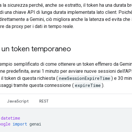
a la sicurezza perché, anche se estratto, il token ha una durata br
di una chiave API di lunga durata implementata lato client. Poiché 
i direttamente a Gemini, ciò migliora anche la latenza ed evita che
e da proxy per i dati in tempo reale.
 un token temporaneo
empio semplificato di come ottenere un token effimero da Gemin
e predefinita, avrai 1 minuto per avviare nuove sessioni dell'AP
 il token di questa richiesta (
newSessionExpireTime
) e 30 min
ssaggi tramite questa connessione (
expireTime
).
JavaScript
REST
datetime
oogle
import
genai