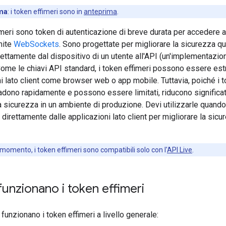
ma
:
i token effimeri sono in
anteprima
.
imeri sono token di autenticazione di breve durata per accedere a
mite
WebSockets
. Sono progettate per migliorare la sicurezza qu
rettamente dal dispositivo di un utente all'API (un'implementazi
Come le chiavi API standard, i token effimeri possono essere estr
i lato client come browser web o app mobile. Tuttavia, poiché i 
adono rapidamente e possono essere limitati, riducono significa
la sicurezza in un ambiente di produzione. Devi utilizzarle quand
e direttamente dalle applicazioni lato client per migliorare la sicu
 momento, i token effimeri sono compatibili solo con l'
API Live
.
unzionano i token effimeri
unzionano i token effimeri a livello generale: