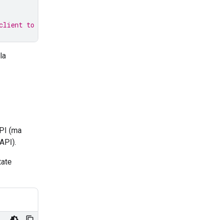
client to use it
la
API (ma
API).
tate