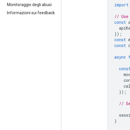
import
Monitoraggio degli abusi
Informazioni sui feedback
// Use
const
apiK
});
const
const
async
cons
mo
co
ca
});
// S
sess
}