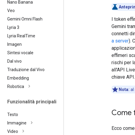
Nano Banana
Antepri
Veo
I token eff
Gemini Omni Flash
Gemini tra
Lyria 3
connetti di
Lyria Real
Time
a server
). 
Imagen
applicazion
Sintesi vocale
effimeri sc
Dal vivo
rischi per 
all'API Liv
Traduzione dal Vivo
chiave API.
Embedding
Robotica
Nota:
al
Funzionalità principali
Come f
Testo
Immagine
Ecco come f
Video