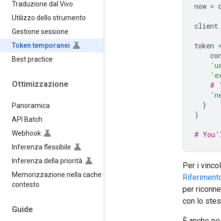
Traduzione dal Vivo
now
=
Utilizzo dello strumento
client
Gestione sessione
token
Token temporanei
co
Best practice
'u
'e
Ottimizzazione
# 
'n
}
Panoramica
)
API Batch
Webhook
# You'
Inferenza flessibile
Inferenza della priorità
Per i vincol
Memorizzazione nella cache del
Riferiment
contesto
per riconn
con lo ste
Guide
È anche pos