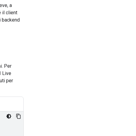
eve, a
il client
 i backend
i. Per
I Live
uti per