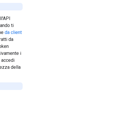
ll'API
ando ti
one
da client
atti da
token
tivamente i
o accedi
rezza della