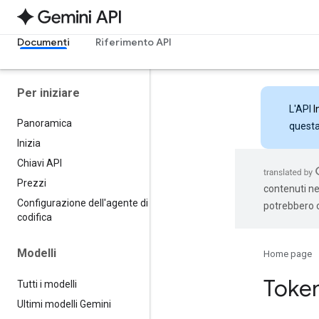
Documenti
Riferimento API
Per iniziare
L'API
I
Panoramica
questa 
Inizia
Chiavi API
Prezzi
contenuti nel
Configurazione dell'agente di
potrebbero c
codifica
Modelli
Home page
Toke
Tutti i modelli
Ultimi modelli Gemini