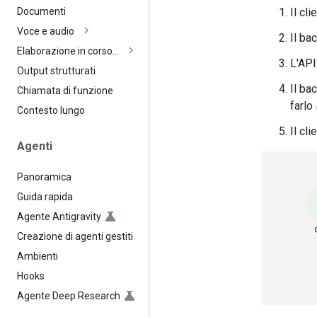
Il cl
Documenti
Voce e audio
Il ba
Elaborazione in corso…
L'API
Output strutturati
Il ba
Chiamata di funzione
farlo
Contesto lungo
Il cl
Agenti
Panoramica
Guida rapida
Agente Antigravity
Creazione di agenti gestiti
Ambienti
Hooks
Agente Deep Research