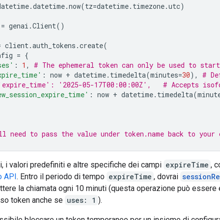
datetime
.
datetime
.
now
(
tz
=
datetime
.
timezone
.
utc
)
=
genai
.
Client
()
=
client
.
auth_tokens
.
create
(
nfig
=
{
ses'
:
1
,
# The ephemeral token can only be used to start
xpire_time'
:
now
+
datetime
.
timedelta
(
minutes
=
30
),
# De
'expire_time': '2025-05-17T00:00:00Z',   # Accepts isof
ew_session_expire_time'
:
now
+
datetime
.
timedelta
(
minut
ll need to pass the value under token.name back to your 
i, i valori predefiniti e altre specifiche dei campi
expireTime
, c
o API
. Entro il periodo di tempo
expireTime
, dovrai
sessionR
ettere la chiamata ogni 10 minuti (questa operazione può essere
sso token anche se
uses: 1
).
sibile bloccare un token temporaneo per un insieme di configura