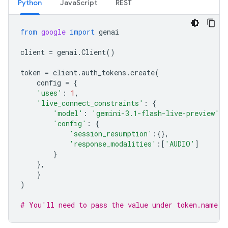
Python
JavaScript
REST
from
google
import
genai
client
=
genai
.
Client
()
token
=
client
.
auth_tokens
.
create
(
config
=
{
'uses'
:
1
,
'live_connect_constraints'
:
{
'model'
:
'gemini-3.1-flash-live-preview'
,
'config'
:
{
'session_resumption'
:{},
'response_modalities'
:[
'AUDIO'
]
}
},
}
)
# You'll need to pass the value under token.name b