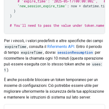
# 'expire_time': '2025-05-17T00:00:00Z',   # 
'new_session_expire_time'
:
now
+
datetime
.
time
}
)
# You'll need to pass the value under token.name b
Per i vincoli, i valori predefiniti e altre specifiche dei campi
expireTime
, consulta il
Riferimento API
. Entro il periodo
di tempo
expireTime
, dovrai
sessionResumption
per
riconnettere la chiamata ogni 10 minuti (questa operazione
può essere eseguita con lo stesso token anche se
uses:
1
).
È anche possibile bloccare un token temporaneo per un
insieme di configurazioni. Ciò potrebbe essere utile per
migliorare ulteriormente la sicurezza della tua applicazione
e mantenere le istruzioni di sistema sul lato server.