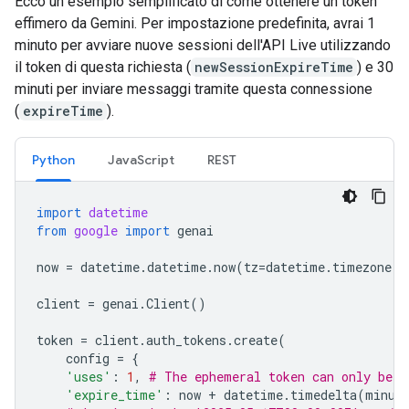
Ecco un esempio semplificato di come ottenere un token
effimero da Gemini. Per impostazione predefinita, avrai 1
minuto per avviare nuove sessioni dell'API Live utilizzando
il token di questa richiesta (
newSessionExpireTime
) e 30
minuti per inviare messaggi tramite questa connessione
(
expireTime
).
Python
JavaScript
REST
import
datetime
from
google
import
genai
now
=
datetime
.
datetime
.
now
(
tz
=
datetime
.
timezone
.
u
client
=
genai
.
Client
()
token
=
client
.
auth_tokens
.
create
(
config
=
{
'uses'
:
1
,
# The ephemeral token can only be u
'expire_time'
:
now
+
datetime
.
timedelta
(
minut