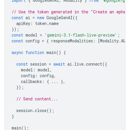
import
{
GoogleGenAI
,
Modality
}
from
'@google/gen
// Use the token generated in the "Create an ephem
const
ai
=
new
GoogleGenAI
({
apiKey
:
token
.
name
});
const
model
=
'gemini-3.1-flash-live-preview'
;
const
config
=
{
responseModalities
:
[
Modality
.
AUD
async
function
main
()
{
const
session
=
await
ai
.
live
.
connect
({
model
:
model
,
config
:
config
,
callbacks
:
{
...
},
});
// Send content...
session
.
close
();
}
main
();