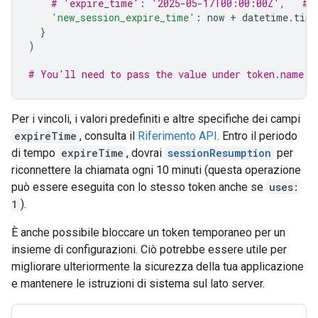
# 'expire_time': '2025-05-17T00:00:00Z',   # 
'new_session_expire_time'
:
now
+
datetime
.
time
}
)
# You'll need to pass the value under token.name b
Per i vincoli, i valori predefiniti e altre specifiche dei campi
expireTime
, consulta il
Riferimento API
. Entro il periodo
di tempo
expireTime
, dovrai
sessionResumption
per
riconnettere la chiamata ogni 10 minuti (questa operazione
può essere eseguita con lo stesso token anche se
uses:
1
).
È anche possibile bloccare un token temporaneo per un
insieme di configurazioni. Ciò potrebbe essere utile per
migliorare ulteriormente la sicurezza della tua applicazione
e mantenere le istruzioni di sistema sul lato server.