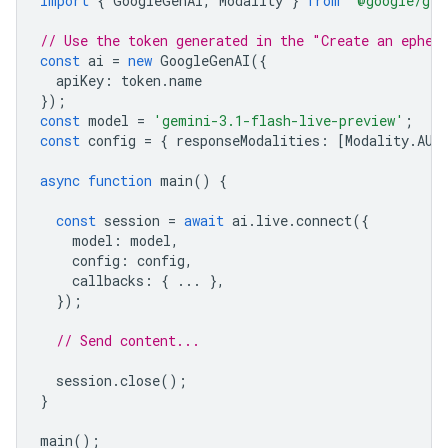
import
{
GoogleGenAI
,
Modality
}
from
'@google/gen
// Use the token generated in the "Create an ephem
const
ai
=
new
GoogleGenAI
({
apiKey
:
token
.
name
});
const
model
=
'gemini-3.1-flash-live-preview'
;
const
config
=
{
responseModalities
:
[
Modality
.
AUD
async
function
main
()
{
const
session
=
await
ai
.
live
.
connect
({
model
:
model
,
config
:
config
,
callbacks
:
{
...
},
});
// Send content...
session
.
close
();
}
main
();