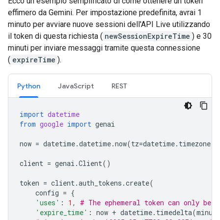
Ecco un esempio semplificato di come ottenere un token
effimero da Gemini. Per impostazione predefinita, avrai 1
minuto per avviare nuove sessioni dell'API Live utilizzando
il token di questa richiesta (
newSessionExpireTime
) e 30
minuti per inviare messaggi tramite questa connessione
(
expireTime
).
Python
JavaScript
REST
import
datetime
from
google
import
genai
now
=
datetime
.
datetime
.
now
(
tz
=
datetime
.
timezone
.
u
client
=
genai
.
Client
()
token
=
client
.
auth_tokens
.
create
(
config
=
{
'uses'
:
1
,
# The ephemeral token can only be u
'expire_time'
:
now
+
datetime
.
timedelta
(
minut