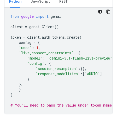
Python
JavaScript
REST
from
google
import
genai
client
=
genai
.
Client
()
token
=
client
.
auth_tokens
.
create
(
config
=
{
'uses'
:
1
,
'live_connect_constraints'
:
{
'model'
:
'gemini-3.1-flash-live-preview'
,
'config'
:
{
'session_resumption'
:{},
'response_modalities'
:[
'AUDIO'
]
}
},
}
)
# You'll need to pass the value under token.name b