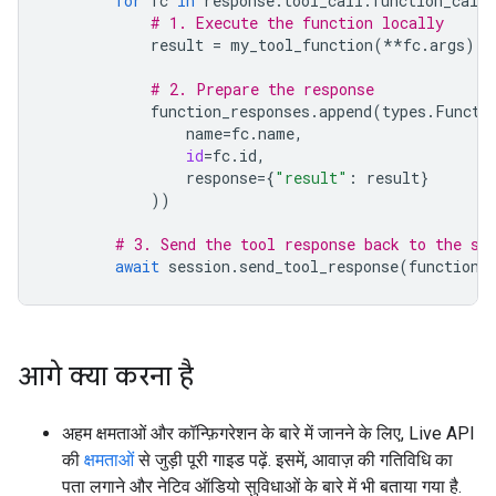
for
fc
in
response
.
tool_call
.
function_calls
# 1. Execute the function locally
result
=
my_tool_function
(
**
fc
.
args
)
# 2. Prepare the response
function_responses
.
append
(
types
.
Functi
name
=
fc
.
name
,
id
=
fc
.
id
,
response
=
{
"result"
:
result
}
))
# 3. Send the tool response back to the se
await
session
.
send_tool_response
(
function_
आगे क्या करना है
अहम क्षमताओं और कॉन्फ़िगरेशन के बारे में जानने के लिए, Live API
की
क्षमताओं
से जुड़ी पूरी गाइड पढ़ें. इसमें, आवाज़ की गतिविधि का
पता लगाने और नेटिव ऑडियो सुविधाओं के बारे में भी बताया गया है.