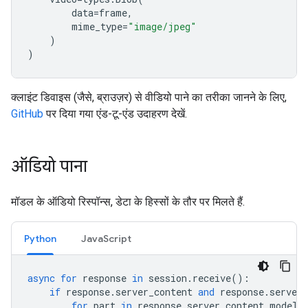
data
=
frame
,
mime_type
=
"image/jpeg"
)
)
क्लाइंट डिवाइस (जैसे, ब्राउज़र) से वीडियो पाने का तरीका जानने के लिए,
GitHub
पर दिया गया एंड-टू-एंड उदाहरण देखें.
ऑडियो पाना
मॉडल के ऑडियो रिस्पॉन्स, डेटा के हिस्सों के तौर पर मिलते हैं.
Python
JavaScript
async
for
response
in
session
.
receive
():
if
response
.
server_content
and
response
.
server_
for
part
in
response
.
server_content
.
model_