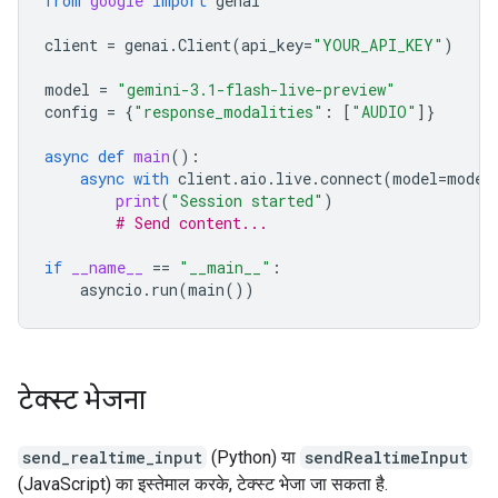
from
google
import
genai
client
=
genai
.
Client
(
api_key
=
"YOUR_API_KEY"
)
model
=
"gemini-3.1-flash-live-preview"
config
=
{
"response_modalities"
:
[
"AUDIO"
]}
async
def
main
():
async
with
client
.
aio
.
live
.
connect
(
model
=
model
print
(
"Session started"
)
# Send content...
if
__name__
==
"__main__"
:
asyncio
.
run
(
main
())
टेक्स्ट भेजना
send_realtime_input
(Python) या
sendRealtimeInput
(JavaScript) का इस्तेमाल करके, टेक्स्ट भेजा जा सकता है.