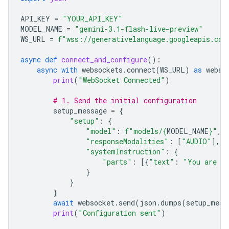
API_KEY
=
"YOUR_API_KEY"
MODEL_NAME
=
"gemini-3.1-flash-live-preview"
WS_URL
=
f
"wss://generativelanguage.googleapis.com
async
def
connect_and_configure
():
async
with
websockets
.
connect
(
WS_URL
)
as
webso
print
(
"WebSocket Connected"
)
# 1. Send the initial configuration
setup_message
=
{
"setup"
:
{
"model"
:
f
"models/
{
MODEL_NAME
}
"
,
"responseModalities"
:
[
"AUDIO"
],
"systemInstruction"
:
{
"parts"
:
[{
"text"
:
"You are a 
}
}
}
await
websocket
.
send
(
json
.
dumps
(
setup_mess
print
(
"Configuration sent"
)