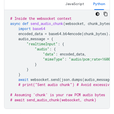
JavaScript
Python
# Inside the websocket context
async
def
send_audio_chunk
(
websocket
,
chunk_bytes
)
import
base64
encoded_data
=
base64
.
b64encode
(
chunk_bytes
)
.
d
audio_message
=
{
"realtimeInput"
:
{
"audio"
:
{
"data"
:
encoded_data
,
"mimeType"
:
"audio/pcm;rate=16000
}
}
}
await
websocket
.
send
(
json
.
dumps
(
audio_message
)
# print("Sent audio chunk") # Avoid excessive 
# Assuming 'chunk' is your raw PCM audio bytes
# await send_audio_chunk(websocket, chunk)