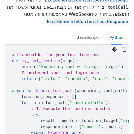
toolCall
. צריך להריץ את הפונקציה באופן מקומי ולשלוח את
התוצאה בחזרה ל-WebSocket באמצעות הודעה מסוג
.
BidiGenerateContentToolResponse
JavaScript
Python
# Placeholder for your tool function
def
my_tool_function
(
args
):
print
(
f
"Executing tool with args: 
{
args
}
"
)
# Implement your tool logic here
return
{
"status"
:
"success"
,
"data"
:
"some re
async
def
handle_tool_call
(
websocket
,
tool_call
):
function_responses
=
[]
for
fc
in
tool_call
[
"functionCalls"
]:
# 1. Execute the function locally
try
:
result
=
my_tool_function
(
fc
.
get
(
"args
response_data
=
{
"result"
:
result
}
except
Exception
as
e
: