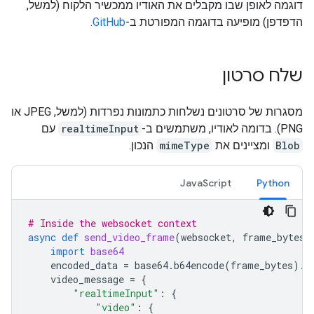
דוגמה לאופן שבו מקבלים את האודיו ממכשיר הלקוח (למשל,
הדפדפן) מופיעה בדוגמה המפורטת ב-
GitHub
.
שלח סרטון
מסגרות של סרטונים נשלחות כתמונות נפרדות (למשל, JPEG או
PNG). בדומה לאודיו, משתמשים ב-
realtimeInput
עם
Blob
ומציינים את
mimeType
הנכון.
JavaScript
Python
# Inside the websocket context
async
def
send_video_frame
(
websocket
,
frame_bytes
,
import
base64
encoded_data
=
base64
.
b64encode
(
frame_bytes
)
.
d
video_message
=
{
"realtimeInput"
:
{
"video"
:
{