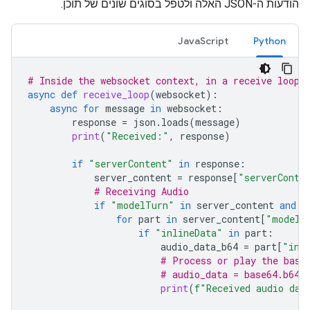
הודעות ה-JSON האלה ולטפל בסוגים שונים של תוכן.
JavaScript
Python
# Inside the websocket context, in a receive loop
async
def
receive_loop
(
websocket
):
async
for
message
in
websocket
:
response
=
json
.
loads
(
message
)
print
(
"Received:"
,
response
)
if
"serverContent"
in
response
:
server_content
=
response
[
"serverConte
# Receiving Audio
if
"modelTurn"
in
server_content
and
"
for
part
in
server_content
[
"modelT
if
"inlineData"
in
part
:
audio_data_b64
=
part
[
"inl
# Process or play the base
# audio_data = base64.b64d
print
(
f
"Received audio dat