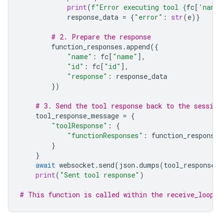
print
(
f
"Error executing tool 
{
fc
[
'name
response_data
=
{
"error"
:
str
(
e
)}
# 2. Prepare the response
function_responses
.
append
({
"name"
:
fc
[
"name"
],
"id"
:
fc
[
"id"
],
"response"
:
response_data
})
# 3. Send the tool response back to the sessio
tool_response_message
=
{
"toolResponse"
:
{
"functionResponses"
:
function_response
}
}
await
websocket
.
send
(
json
.
dumps
(
tool_response_
print
(
"Sent tool response"
)
# This function is called within the receive_loop 