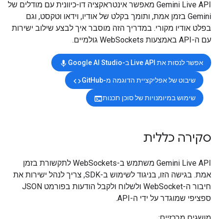
‫Gemini Live API מאפשר אינטראקציה דו-כיוונית עם מודלים של
Gemini בזמן אמת, ותומך בקלט של אודיו, וידאו וטקסט, וגם
בפלט אודיו מקורי. במדריך הזה מוסבר איך לבצע שילוב ישירות
עם ה-API באמצעות WebSockets גולמיים.
אפשר לנסות את Live API ב-Google AI Studio
mic
שיבוט של אפליקציית הדוגמה מ-GitHub
code
שימוש במיומנויות של סוכן תכנות
terminal
סקירה כללית
‫Gemini Live API משתמש ב-WebSockets לתקשורת בזמן
אמת. בגישה הזו, בניגוד לשימוש ב-SDK, צריך לנהל ישירות את
חיבור ה-WebSocket ולשלוח ולקבל הודעות בפורמט JSON
ספציפי שמוגדר על ידי ה-API.
מושגים מרכזיים: