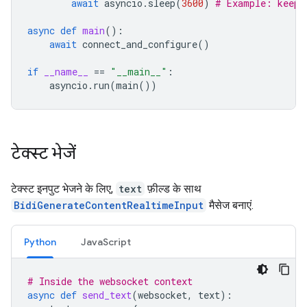
await
asyncio
.
sleep
(
3600
)
# Example: keep 
async
def
main
():
await
connect_and_configure
()
if
__name__
==
"__main__"
:
asyncio
.
run
(
main
())
टेक्स्ट भेजें
टेक्स्ट इनपुट भेजने के लिए,
text
फ़ील्ड के साथ
BidiGenerateContentRealtimeInput
मैसेज बनाएं.
Python
JavaScript
# Inside the websocket context
async
def
send_text
(
websocket
,
text
):