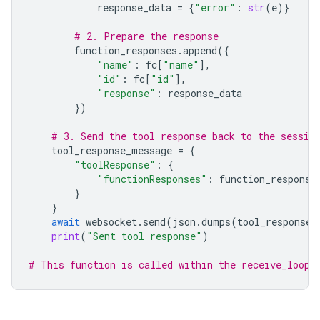
response_data
=
{
"error"
:
str
(
e
)}
# 2. Prepare the response
function_responses
.
append
({
"name"
:
fc
[
"name"
],
"id"
:
fc
[
"id"
],
"response"
:
response_data
})
# 3. Send the tool response back to the sessio
tool_response_message
=
{
"toolResponse"
:
{
"functionResponses"
:
function_response
}
}
await
websocket
.
send
(
json
.
dumps
(
tool_response_
print
(
"Sent tool response"
)
# This function is called within the receive_loop 