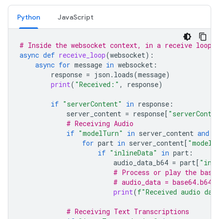
Python
JavaScript
# Inside the websocket context, in a receive loop
async
def
receive_loop
(
websocket
):
async
for
message
in
websocket
:
response
=
json
.
loads
(
message
)
print
(
"Received:"
,
response
)
if
"serverContent"
in
response
:
server_content
=
response
[
"serverConte
# Receiving Audio
if
"modelTurn"
in
server_content
and
"
for
part
in
server_content
[
"modelT
if
"inlineData"
in
part
:
audio_data_b64
=
part
[
"inl
# Process or play the base
# audio_data = base64.b64d
print
(
f
"Received audio dat
# Receiving Text Transcriptions