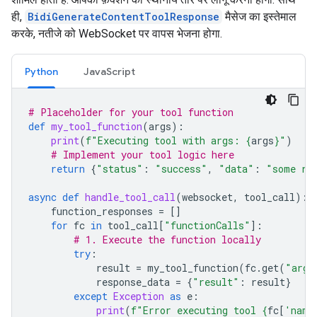
ही,
BidiGenerateContentToolResponse
मैसेज का इस्तेमाल
करके, नतीजे को WebSocket पर वापस भेजना होगा.
Python
JavaScript
# Placeholder for your tool function
def
my_tool_function
(
args
):
print
(
f
"Executing tool with args: 
{
args
}
"
)
# Implement your tool logic here
return
{
"status"
:
"success"
,
"data"
:
"some re
async
def
handle_tool_call
(
websocket
,
tool_call
):
function_responses
=
[]
for
fc
in
tool_call
[
"functionCalls"
]:
# 1. Execute the function locally
try
:
result
=
my_tool_function
(
fc
.
get
(
"args
response_data
=
{
"result"
:
result
}
except
Exception
as
e
:
print
(
f
"Error executing tool 
{
fc
[
'name