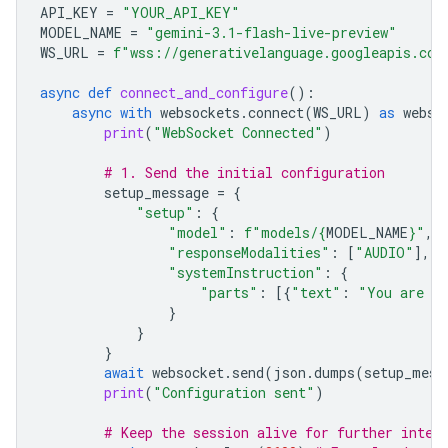
API_KEY
=
"YOUR_API_KEY"
MODEL_NAME
=
"gemini-3.1-flash-live-preview"
WS_URL
=
f
"wss://generativelanguage.googleapis.com
async
def
connect_and_configure
():
async
with
websockets
.
connect
(
WS_URL
)
as
webso
print
(
"WebSocket Connected"
)
# 1. Send the initial configuration
setup_message
=
{
"setup"
:
{
"model"
:
f
"models/
{
MODEL_NAME
}
"
,
"responseModalities"
:
[
"AUDIO"
],
"systemInstruction"
:
{
"parts"
:
[{
"text"
:
"You are a 
}
}
}
await
websocket
.
send
(
json
.
dumps
(
setup_mess
print
(
"Configuration sent"
)
# Keep the session alive for further inter