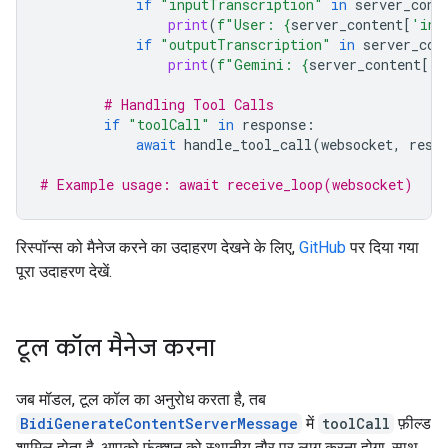
if
"inputTranscription"
in
server_cont
print
(
f
"User: 
{
server_content
[
'inp
if
"outputTranscription"
in
server_con
print
(
f
"Gemini: 
{
server_content
[
'o
# Handling Tool Calls
if
"toolCall"
in
response
:
await
handle_tool_call
(
websocket
,
resp
# Example usage: await receive_loop(websocket)
रिस्पॉन्स को मैनेज करने का उदाहरण देखने के लिए,
GitHub
पर दिया गया
पूरा उदाहरण देखें.
टूल कॉल मैनेज करना
जब मॉडल, टूल कॉल का अनुरोध करता है, तब
BidiGenerateContentServerMessage
में
toolCall
फ़ील्ड
शामिल होता है. आपको फ़ंक्शन को स्थानीय तौर पर लागू करना होगा. साथ