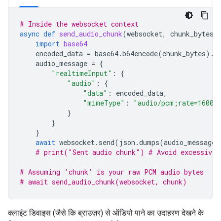
# Inside the websocket context
async
def
send_audio_chunk
(
websocket
,
chunk_bytes
)
import
base64
encoded_data
=
base64
.
b64encode
(
chunk_bytes
)
.
d
audio_message
=
{
"realtimeInput"
:
{
"audio"
:
{
"data"
:
encoded_data
,
"mimeType"
:
"audio/pcm;rate=16000
}
}
}
await
websocket
.
send
(
json
.
dumps
(
audio_message
)
# print("Sent audio chunk") # Avoid excessive 
# Assuming 'chunk' is your raw PCM audio bytes
# await send_audio_chunk(websocket, chunk)
क्लाइंट डिवाइस (जैसे कि ब्राउज़र) से ऑडियो पाने का उदाहरण देखने के