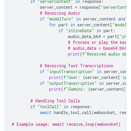
if
"serverContent"
in
response
:
server_content
=
response
[
"serverConte
# Receiving Audio
if
"modelTurn"
in
server_content
and
"
for
part
in
server_content
[
"modelT
if
"inlineData"
in
part
:
audio_data_b64
=
part
[
"inl
# Process or play the base
# audio_data = base64.b64d
print
(
f
"Received audio dat
# Receiving Text Transcriptions
if
"inputTranscription"
in
server_cont
print
(
f
"User: 
{
server_content
[
'inp
if
"outputTranscription"
in
server_con
print
(
f
"Gemini: 
{
server_content
[
'o
# Handling Tool Calls
if
"toolCall"
in
response
:
await
handle_tool_call
(
websocket
,
resp
# Example usage: await receive_loop(websocket)