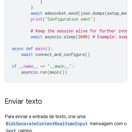
}
}
await
websocket
.
send
(
json
.
dumps
(
setup_mess
print
(
"Configuration sent"
)
# Keep the session alive for further inter
await
asyncio
.
sleep
(
3600
)
# Example: keep 
async
def
main
():
await
connect_and_configure
()
if
__name__
==
"__main__"
:
asyncio
.
run
(
main
())
Enviar texto
Para enviar a entrada de texto, crie uma
BidiGenerateContentRealtimeInput
mensagem com o
text
campo.