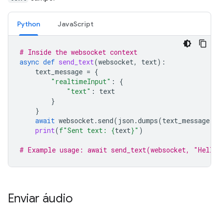
Python
JavaScript
# Inside the websocket context
async
def
send_text
(
websocket
,
text
):
text_message
=
{
"realtimeInput"
:
{
"text"
:
text
}
}
await
websocket
.
send
(
json
.
dumps
(
text_message
))
print
(
f
"Sent text: 
{
text
}
"
)
# Example usage: await send_text(websocket, "Hello
Enviar áudio