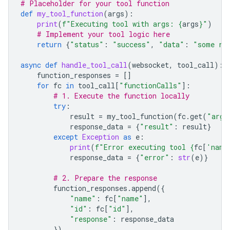
# Placeholder for your tool function
def
my_tool_function
(
args
):
print
(
f
"Executing tool with args: 
{
args
}
"
)
# Implement your tool logic here
return
{
"status"
:
"success"
,
"data"
:
"some re
async
def
handle_tool_call
(
websocket
,
tool_call
):
function_responses
=
[]
for
fc
in
tool_call
[
"functionCalls"
]:
# 1. Execute the function locally
try
:
result
=
my_tool_function
(
fc
.
get
(
"args
response_data
=
{
"result"
:
result
}
except
Exception
as
e
:
print
(
f
"Error executing tool 
{
fc
[
'name
response_data
=
{
"error"
:
str
(
e
)}
# 2. Prepare the response
function_responses
.
append
({
"name"
:
fc
[
"name"
],
"id"
:
fc
[
"id"
],
"response"
:
response_data
})