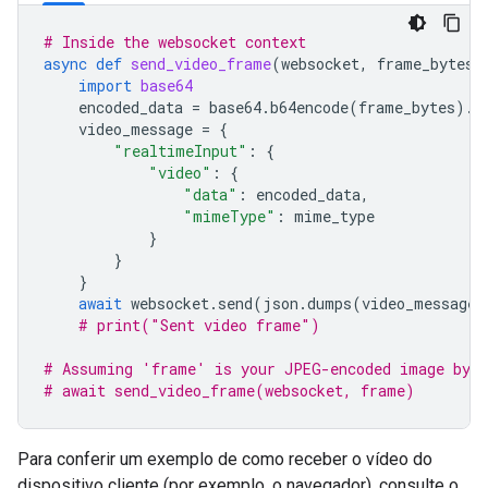
# Inside the websocket context
async
def
send_video_frame
(
websocket
,
frame_bytes
,
import
base64
encoded_data
=
base64
.
b64encode
(
frame_bytes
)
.
d
video_message
=
{
"realtimeInput"
:
{
"video"
:
{
"data"
:
encoded_data
,
"mimeType"
:
mime_type
}
}
}
await
websocket
.
send
(
json
.
dumps
(
video_message
)
# print("Sent video frame")
# Assuming 'frame' is your JPEG-encoded image byte
# await send_video_frame(websocket, frame)
Para conferir um exemplo de como receber o vídeo do
dispositivo cliente (por exemplo, o navegador), consulte o