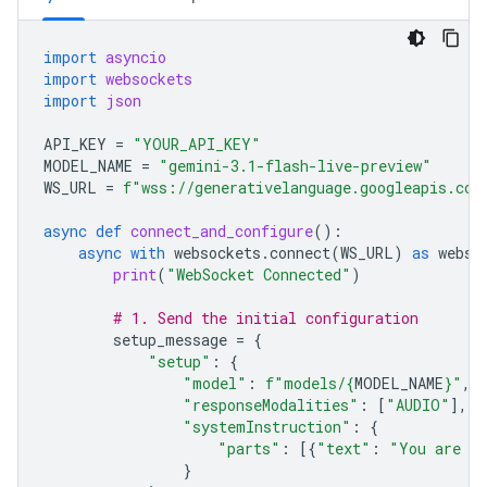
import
asyncio
import
websockets
import
json
API_KEY
=
"YOUR_API_KEY"
MODEL_NAME
=
"gemini-3.1-flash-live-preview"
WS_URL
=
f
"wss://generativelanguage.googleapis.com
async
def
connect_and_configure
():
async
with
websockets
.
connect
(
WS_URL
)
as
webso
print
(
"WebSocket Connected"
)
# 1. Send the initial configuration
setup_message
=
{
"setup"
:
{
"model"
:
f
"models/
{
MODEL_NAME
}
"
,
"responseModalities"
:
[
"AUDIO"
],
"systemInstruction"
:
{
"parts"
:
[{
"text"
:
"You are a 
}