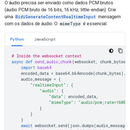
O áudio precisa ser enviado como dados PCM brutos
(áudio PCM bruto de 16 bits, 16 kHz, little-endian). Crie
uma
BidiGenerateContentRealtimeInput
mensagem
com os dados de áudio. O
mimeType
é essencial.
Python
JavaScript
# Inside the websocket context
async
def
send_audio_chunk
(
websocket
,
chunk_bytes
)
import
base64
encoded_data
=
base64
.
b64encode
(
chunk_bytes
)
.
d
audio_message
=
{
"realtimeInput"
:
{
"audio"
:
{
"data"
:
encoded_data
,
"mimeType"
:
"audio/pcm;rate=16000
}
}
}
await
websocket
.
send
(
json
.
dumps
(
audio_message
)