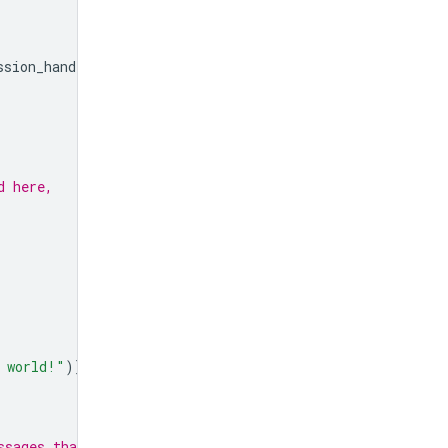
ssion_handle
}
..."
)
d here,
 world!"
)]
ssages that may