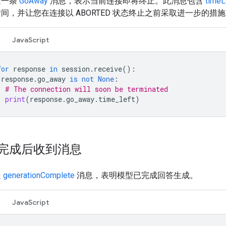
送一条
GoAway
消息，表示当前连接即将终止。此消息包含
timeL
间，并让您在连接以 ABORTED 状态终止之前采取进一步的措
JavaScript
for
response
in
session
.
receive
():
response
.
go_away
is
not
None
:
# The connection will soon be terminated
print
(
response
.
go_away
.
time_left
)
完成后收到消息
送
generationComplete
消息，表明模型已完成回答生成。
JavaScript