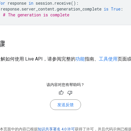
for
response
in
session
.
receive
():
response
.
server_content
.
generation_complete
is
True
:
# The generation is complete
骤
如何使用 Live API，请参阅完整的
功能
指南、
工具使用
页面
该内容对您有帮助吗？
发送反馈
本页面中的内容已根据
知识共享署名 4.0 许可
获得了许可，并且代码示例已根