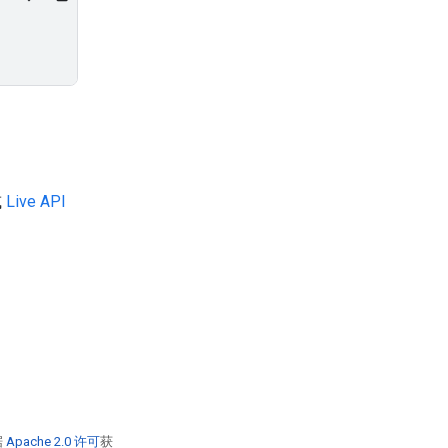
或
Live API
据
Apache 2.0 许可
获