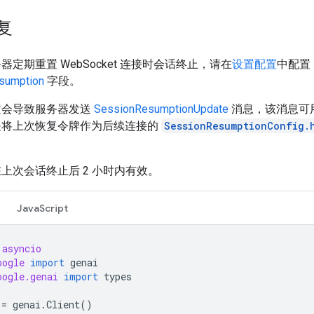
复
器定期重置 WebSocket 连接时会话终止，请在
设置配置
中配置
sumption
字段。
置会导致服务器发送
SessionResumptionUpdate
消息，该消息可
是将上次恢复令牌作为后续连接的
SessionResumptionConfig.
上次会话终止后 2 小时内有效。
JavaScript
asyncio
oogle
import
genai
oogle.genai
import
types
=
genai
.
Client
()