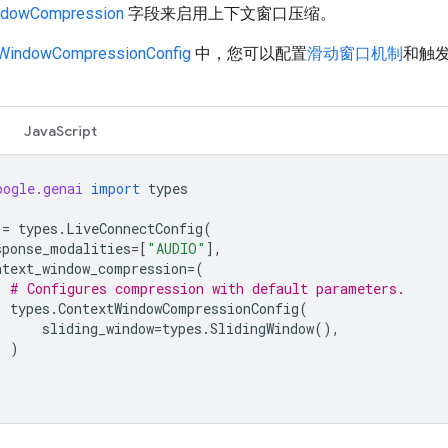
ndowCompression
字段来启用上下文窗口压缩。
tWindowCompressionConfig
中，您可以配置
滑动窗口机制
和触
JavaScript
oogle.genai
import
types
=
types
.
LiveConnectConfig
(
sponse_modalities
=
[
"AUDIO"
],
ntext_window_compression
=
(
# Configures compression with default parameters.
types
.
ContextWindowCompressionConfig
(
sliding_window
=
types
.
SlidingWindow
(),
)