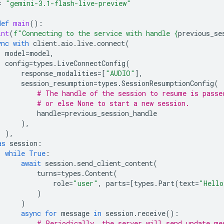
=
"gemini-3.1-flash-live-preview"
def
main
():
int
(
f
"Connecting to the service with handle 
{
previous_se
ync
with
client
.
aio
.
live
.
connect
(
model
=
model
,
config
=
types
.
LiveConnectConfig
(
response_modalities
=
[
"AUDIO"
],
session_resumption
=
types
.
SessionResumptionConfig
(
# The handle of the session to resume is passe
# or else None to start a new session.
handle
=
previous_session_handle
),
),
as
session
:
while
True
:
await
session
.
send_client_content
(
turns
=
types
.
Content
(
role
=
"user"
,
parts
=
[
types
.
Part
(
text
=
"Hello
)
)
async
for
message
in
session
.
receive
():
# Periodically, the server will send update me