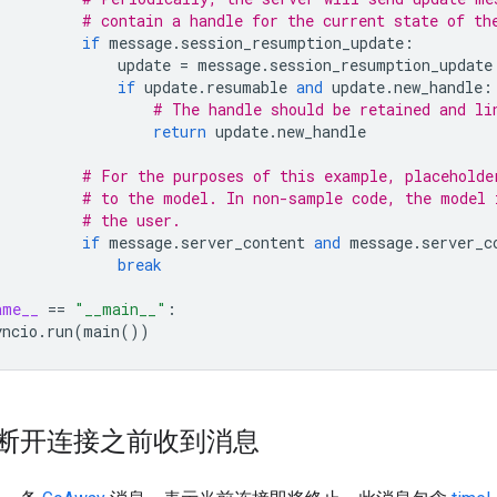
# contain a handle for the current state of th
if
message
.
session_resumption_update
:
update
=
message
.
session_resumption_update
if
update
.
resumable
and
update
.
new_handle
:
# The handle should be retained and li
return
update
.
new_handle
# For the purposes of this example, placeholde
# to the model. In non-sample code, the model 
# the user.
if
message
.
server_content
and
message
.
server_c
break
ame__
==
"__main__"
:
yncio
.
run
(
main
())
断开连接之前收到消息