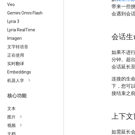
Veo
带来一些挑
Gemini Omni Flash
会遇到会
Lyria 3
Lyria Real
Time
会话生
Imagen
文字转语音
如果不进行
正在使用
分钟。超
实时翻译
会话延长
Embeddings
连接的生命
机器人学
下，您可
接结束之
核心功能
文本
上下文
图片
视频
如需延长
文档