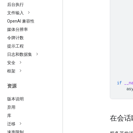
后台执行
文件输入
Open
AI 兼容性
媒体分辨率
令牌计数
提示工程
日志和数据集
安全
框架
if
__n
资源
as
版本说明
弃用
库
在会话
迁移
速率限制