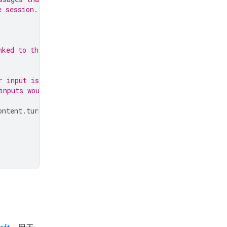
e session.
nked to the session.
r input is continually fed
inputs would come from
ontent
.
turn_complete
: