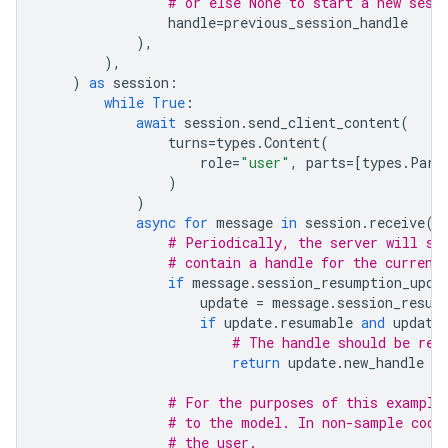
# or else None to start a new sess
handle
=
previous_session_handle
),
),
)
as
session
:
while
True
:
await
session
.
send_client_content
(
turns
=
types
.
Content
(
role
=
"user"
,
parts
=
[
types
.
Part
)
)
async
for
message
in
session
.
receive
()
# Periodically, the server will se
# contain a handle for the current
if
message
.
session_resumption_upda
update
=
message
.
session_resum
if
update
.
resumable
and
update
# The handle should be ret
return
update
.
new_handle
# For the purposes of this example
# to the model. In non-sample code
# the user.