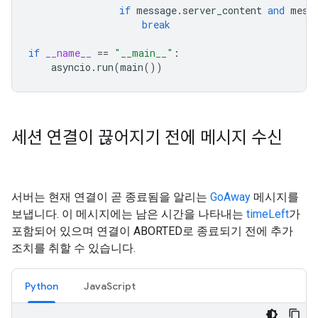
if
message
.
server_content
and
mess
break
if
__name__
==
"__main__"
:
asyncio
.
run
(
main
())
세션 연결이 끊어지기 전에 메시지 수신
서버는 현재 연결이 곧 종료됨을 알리는
GoAway
메시지를
보냅니다. 이 메시지에는 남은 시간을 나타내는
timeLeft
가
포함되어 있으며 연결이 ABORTED로 종료되기 전에 추가
조치를 취할 수 있습니다.
Python
JavaScript