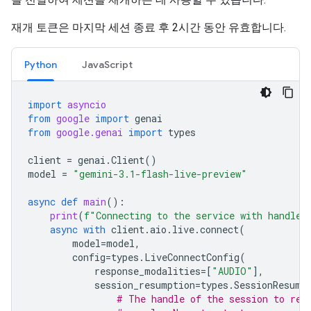
재개 토큰은 마지막 세션 종료 후 2시간 동안 유효합니다.
Python
JavaScript
import
asyncio
from
google
import
genai
from
google.genai
import
types
client
=
genai
.
Client
()
model
=
"gemini-3.1-flash-live-preview"
async
def
main
():
print
(
f
"Connecting to the service with handle 
async
with
client
.
aio
.
live
.
connect
(
model
=
model
,
config
=
types
.
LiveConnectConfig
(
response_modalities
=
[
"AUDIO"
],
session_resumption
=
types
.
SessionResump
# The handle of the session to res