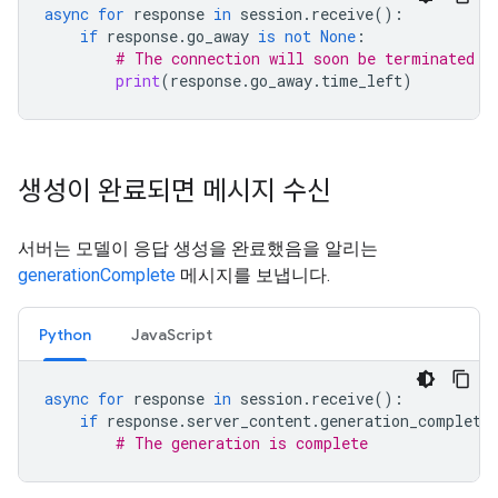
async
for
response
in
session
.
receive
():
if
response
.
go_away
is
not
None
:
# The connection will soon be terminated
print
(
response
.
go_away
.
time_left
)
생성이 완료되면 메시지 수신
서버는 모델이 응답 생성을 완료했음을 알리는
generationComplete
메시지를 보냅니다.
Python
JavaScript
async
for
response
in
session
.
receive
():
if
response
.
server_content
.
generation_complete
# The generation is complete