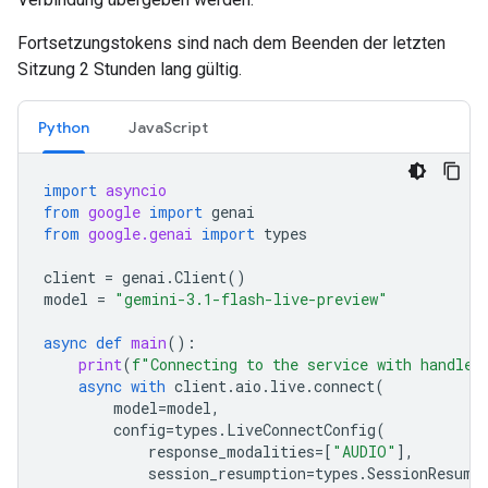
Fortsetzungstokens sind nach dem Beenden der letzten
Sitzung 2 Stunden lang gültig.
Python
JavaScript
import
asyncio
from
google
import
genai
from
google.genai
import
types
client
=
genai
.
Client
()
model
=
"gemini-3.1-flash-live-preview"
async
def
main
():
print
(
f
"Connecting to the service with handle 
async
with
client
.
aio
.
live
.
connect
(
model
=
model
,
config
=
types
.
LiveConnectConfig
(
response_modalities
=
[
"AUDIO"
],
session_resumption
=
types
.
SessionResump