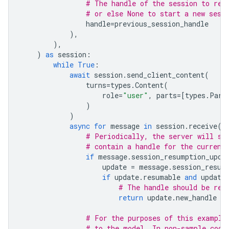
# The handle of the session to res
# or else None to start a new sess
handle
=
previous_session_handle
),
),
)
as
session
:
while
True
:
await
session
.
send_client_content
(
turns
=
types
.
Content
(
role
=
"user"
,
parts
=
[
types
.
Part
)
)
async
for
message
in
session
.
receive
()
# Periodically, the server will se
# contain a handle for the current
if
message
.
session_resumption_upda
update
=
message
.
session_resum
if
update
.
resumable
and
update
# The handle should be ret
return
update
.
new_handle
# For the purposes of this example
# to the model. In non-sample code