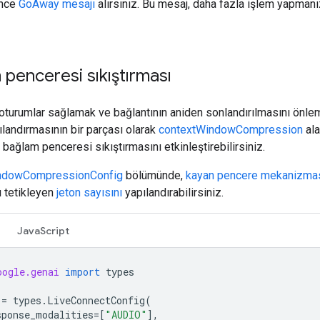
nce
GoAway mesajı
alırsınız. Bu mesaj, daha fazla işlem yapman
penceresi sıkıştırması
oturumlar sağlamak ve bağlantının aniden sonlandırılmasını önle
landırmasının bir parçası olarak
contextWindowCompression
ala
 bağlam penceresi sıkıştırmasını etkinleştirebilirsiniz.
ndowCompressionConfig
bölümünde,
kayan pencere mekanizma
ı tetikleyen
jeton sayısını
yapılandırabilirsiniz.
JavaScript
oogle.genai
import
types
=
types
.
LiveConnectConfig
(
sponse_modalities
=
[
"AUDIO"
],