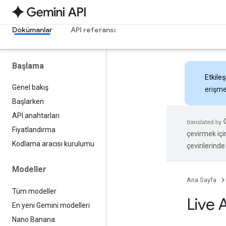
Dokümanlar
API referansı
Başlama
Etkileş
Genel bakış
erişmek
Başlarken
API anahtarları
Fiyatlandırma
çevirmek içi
Kodlama aracısı kurulumu
çevirilerinde 
Modeller
Ana Sayfa
Tüm modeller
Live 
En yeni Gemini modelleri
Nano Banana