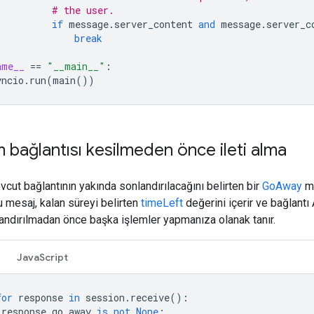
# the user.
if
message
.
server_content
and
message
.
server_c
break
ame__
==
"__main__"
:
yncio
.
run
(
main
())
bağlantısı kesilmeden önce ileti alma
cut bağlantının yakında sonlandırılacağını belirten bir
GoAway
me
u mesaj, kalan süreyi belirten
timeLeft
değerini içerir ve bağlan
andırılmadan önce başka işlemler yapmanıza olanak tanır.
JavaScript
for
response
in
session
.
receive
():
response
.
go_away
is
not
None
: