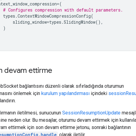
ntext_window_compression
=
(
# Configures compression with default parameters.
types
.
ContextWindowCompressionConfig
(
sliding_window
=
types
.
SlidingWindow
(),
)
 devam ettirme
Socket bağlantısını düzenli olarak sıfırladığında oturumun
lmasını önlemek için
kurulum yapılandırması
içindeki
sessionRes
landırın.
ırmanın iletilmesi, sunucunun
SessionResumptionUpdate
mesajl
e neden olur. Bu mesajlar, oturumu devam ettirmek için kullanılab
m ettirmek için son devam ettirme jetonu, sonraki bağlantının
esumptionConfig.handle
olarak iletilir.