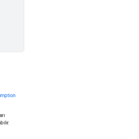
umption
arı
ilir.