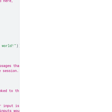
d here,
 world!"
)]
ssages that may
e session.
nked to the session.
r input is continually fed
inputs would come from