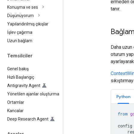
ermeden ö
Konuşma ve ses
tanır.
Düşünüyorum
Yapılandırılmış çıkışlar
Bağlam 
İşlev çağırma
Uzun bağlam
Daha uzun 
oturum yapı
Temsilciler
ayarlayarak
Genel bakış
ContextWi
Hızlı Başlangıç
sıkıştırmay
Antigravity Agent
Yönetilen ajanlar oluşturma
Python
Ortamlar
Kancalar
from
g
Deep Research Agent
config
re