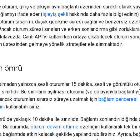
 oturum, giriş ve çıkışın aynı bağlantı üzerinden sürekli olarak ya
ağlantıyı ifade eder (
İşleyiş şekli
hakkında daha fazla bilgi edinin)
turum tasarımı, düşük gecikme süresi sağlar ve benzersiz özelli
Ancak oturum süresi sınırları ve erken sonlandırma gibi zorluklara
u kılavuzda, Canlı API'yi kullanırken ortaya çıkabilecek oturum yön
ın üstesinden gelmeye yönelik stratejiler ele alınmaktadır.
m ömrü
olmadan yalnızca sesli oturumlar 15 dakika, sesli ve görüntülü ot
 sınırlıdır. Bu sınırların aşılması oturumu (ve dolayısıyla bağlantıyı
 ancak oturumları sınırsız süreye uzatmak için
bağlam penceresi
ını
kullanabilirsiniz.
rü de yaklaşık 10 dakika ile sınırlıdır. Bağlantı sonlandırıldığında
ır. Bu durumda,
oturum devam ettirme
özelliğini kullanarak tek bir
a bağlantıda etkin kalacak şekilde yapılandırabilirsiniz. Ayrıca, ba