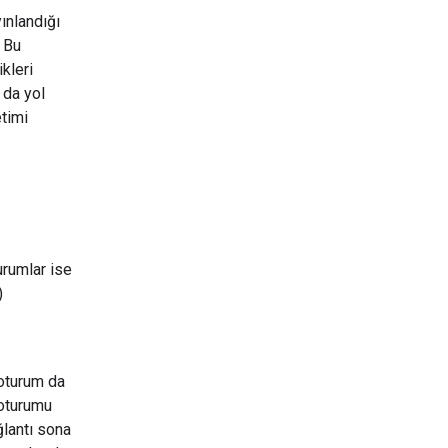
yınlandığı
. Bu
kleri
 da yol
etimi
urumlar ise
)
 oturum da
 oturumu
ğlantı sona