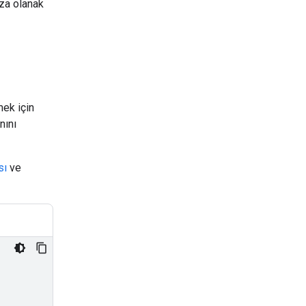
ıza olanak
mek için
nını
sı
ve