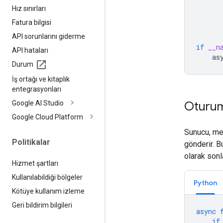
Hız sınırları
Fatura bilgisi
API sorunlarını giderme
if
__n
API hataları
as
Durum
İş ortağı ve kitaplık
entegrasyonları
Google AI Studio
Oturum 
Google Cloud Platform
Sunucu, mev
Politikalar
gönderir. B
olarak sonl
Hizmet şartları
Kullanılabildiği bölgeler
Python
Kötüye kullanım izleme
Geri bildirim bilgileri
async
if