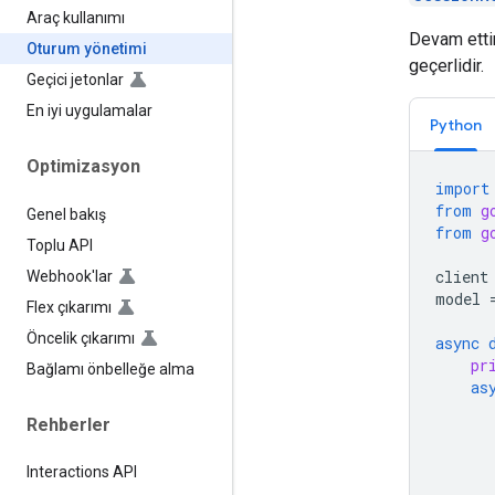
Araç kullanımı
Devam etti
Oturum yönetimi
geçerlidir.
Geçici jetonlar
En iyi uygulamalar
Python
Optimizasyon
import
from
g
Genel bakış
from
g
Toplu API
client
Webhook'lar
model
Flex çıkarımı
Öncelik çıkarımı
async
pr
Bağlamı önbelleğe alma
as
Rehberler
Interactions API