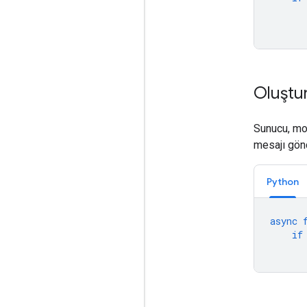
Oluştu
Sunucu, mod
mesajı gönd
Python
async
if