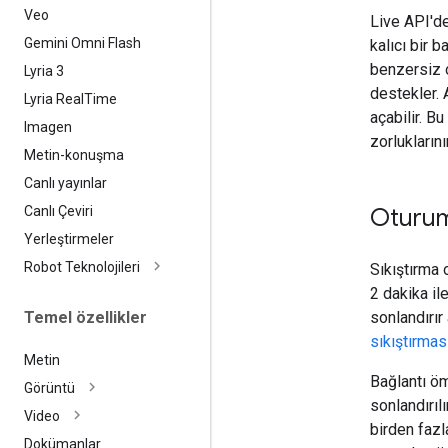
Veo
Live API'de
Gemini Omni Flash
kalıcı bir b
benzersiz o
Lyria 3
destekler. 
Lyria Real
Time
açabilir. B
Imagen
zorlukların
Metin-konuşma
Canlı yayınlar
Canlı Çeviri
Oturu
Yerleştirmeler
Robot Teknolojileri
Sıkıştırma 
2 dakika ile
Temel özellikler
sonlandırır
sıkıştırmas
Metin
Bağlantı öm
Görüntü
sonlandırıl
Video
birden fazl
Dokümanlar