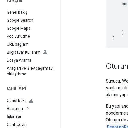
Araçlar
co
Genel bakış
Google Search
Google Maps
),
Kod yürütme
)
URL bağlamı
Bilgisayar Kullanımı
Dosya Arama
Oturum
Araçları ve işlev çağırmayı
birleştirme
Sunucu, Web
sonlandırı
Canlı API
alanını yapı
Genel bakış
Bu yapıland
Başlama
göndermesin
İşlemler
Oturum deva
Canlı Çeviri
SessionR