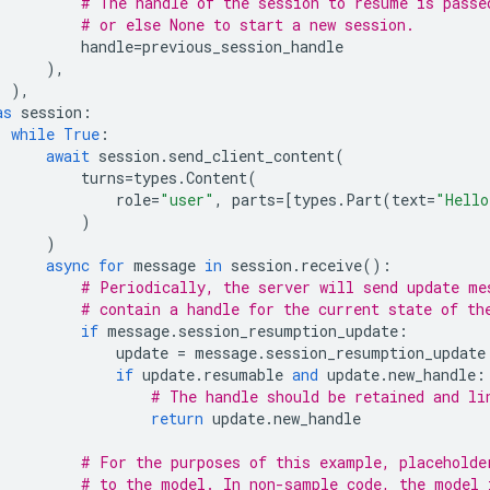
# The handle of the session to resume is passe
# or else None to start a new session.
handle
=
previous_session_handle
),
),
as
session
:
while
True
:
await
session
.
send_client_content
(
turns
=
types
.
Content
(
role
=
"user"
,
parts
=
[
types
.
Part
(
text
=
"Hello
)
)
async
for
message
in
session
.
receive
():
# Periodically, the server will send update me
# contain a handle for the current state of th
if
message
.
session_resumption_update
:
update
=
message
.
session_resumption_update
if
update
.
resumable
and
update
.
new_handle
:
# The handle should be retained and li
return
update
.
new_handle
# For the purposes of this example, placeholde
# to the model. In non-sample code, the model 