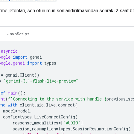
rme jetonları, son oturumun sonlandırılmasından sonraki 2 saat 
JavaScript
asyncio
oogle
import
genai
oogle.genai
import
types
=
genai
.
Client
()
=
"gemini-3.1-flash-live-preview"
def
main
():
int
(
f
"Connecting to the service with handle 
{
previous_se
ync
with
client
.
aio
.
live
.
connect
(
model
=
model
,
config
=
types
.
LiveConnectConfig
(
response_modalities
=
[
"AUDIO"
],
session_resumption
=
types
.
SessionResumptionConfig
(