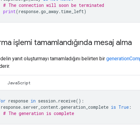
# The connection will soon be terminated
print
(
response
.
go_away
.
time_left
)
rma işlemi tamamlandığında mesaj alma
elin yanıt oluşturmayı tamamladığını belirten bir
generationCom
erir.
JavaScript
for
response
in
session
.
receive
():
response
.
server_content
.
generation_complete
is
True
:
# The generation is complete