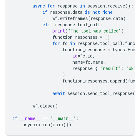
async
for
response
in
session
.
receive
():
if
response
.
data
is
not
None
:
wf
.
writeframes
(
response
.
data
)
elif
response
.
tool_call
:
print
(
"The tool was called"
)
function_responses
=
[]
for
fc
in
response
.
tool_call
.
functi
function_response
=
types
.
Func
id
=
fc
.
id
,
name
=
fc
.
name
,
response
=
{
"result"
:
"ok"
)
function_responses
.
append
(
func
await
session
.
send_tool_response
(
f
wf
.
close
()
if
__name__
==
"__main__"
:
asyncio
.
run
(
main
())