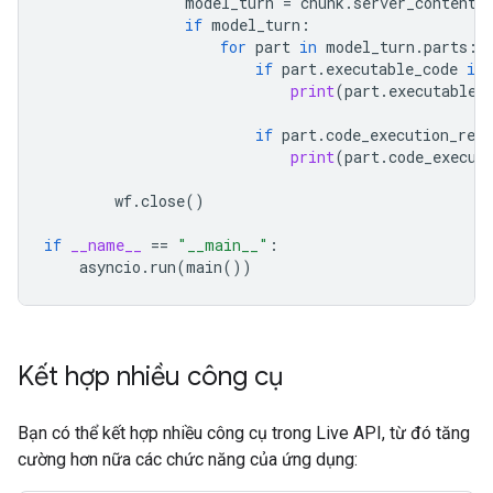
model_turn
=
chunk
.
server_content
.
if
model_turn
:
for
part
in
model_turn
.
parts
:
if
part
.
executable_code
is
print
(
part
.
executable_
if
part
.
code_execution_resu
print
(
part
.
code_execut
wf
.
close
()
if
__name__
==
"__main__"
:
asyncio
.
run
(
main
())
Kết hợp nhiều công cụ
Bạn có thể kết hợp nhiều công cụ trong Live API, từ đó tăng
cường hơn nữa các chức năng của ứng dụng: