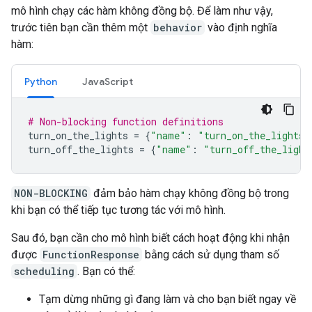
mô hình chạy các hàm không đồng bộ. Để làm như vậy,
trước tiên bạn cần thêm một
behavior
vào định nghĩa
hàm:
Python
JavaScript
# Non-blocking function definitions
turn_on_the_lights
=
{
"name"
:
"turn_on_the_lights"
turn_off_the_lights
=
{
"name"
:
"turn_off_the_light
NON-BLOCKING
đảm bảo hàm chạy không đồng bộ trong
khi bạn có thể tiếp tục tương tác với mô hình.
Sau đó, bạn cần cho mô hình biết cách hoạt động khi nhận
được
FunctionResponse
bằng cách sử dụng tham số
scheduling
. Bạn có thể:
Tạm dừng những gì đang làm và cho bạn biết ngay về