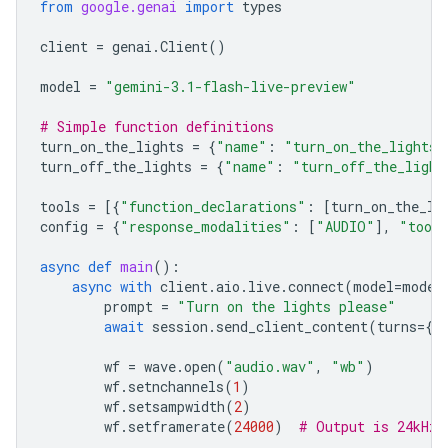
from
google.genai
import
types
client
=
genai
.
Client
()
model
=
"gemini-3.1-flash-live-preview"
# Simple function definitions
turn_on_the_lights
=
{
"name"
:
"turn_on_the_lights"
turn_off_the_lights
=
{
"name"
:
"turn_off_the_light
tools
=
[{
"function_declarations"
:
[
turn_on_the_li
config
=
{
"response_modalities"
:
[
"AUDIO"
],
"tool
async
def
main
():
async
with
client
.
aio
.
live
.
connect
(
model
=
model
prompt
=
"Turn on the lights please"
await
session
.
send_client_content
(
turns
=
{
"
wf
=
wave
.
open
(
"audio.wav"
,
"wb"
)
wf
.
setnchannels
(
1
)
wf
.
setsampwidth
(
2
)
wf
.
setframerate
(
24000
)
# Output is 24kHz