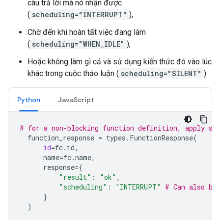
câu trả lời mà nó nhận được
(
scheduling="INTERRUPT"
),
Chờ đến khi hoàn tất việc đang làm
(
scheduling="WHEN_IDLE"
),
Hoặc không làm gì cả và sử dụng kiến thức đó vào lúc
khác trong cuộc thảo luận (
scheduling="SILENT"
)
Python
JavaScript
# for a non-blocking function definition, apply sc
function_response
=
types
.
FunctionResponse
(
id
=
fc
.
id
,
name
=
fc
.
name
,
response
=
{
"result"
:
"ok"
,
"scheduling"
:
"INTERRUPT"
# Can also be
}
)