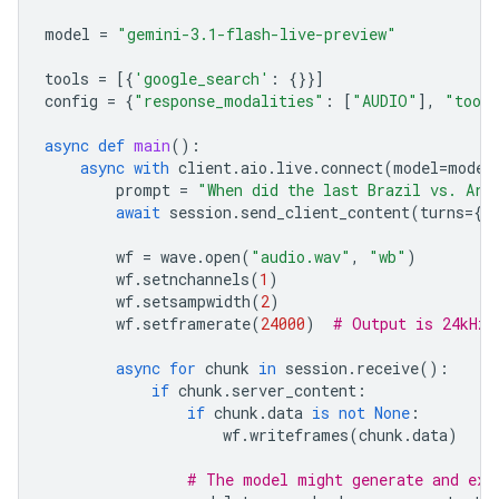
model
=
"gemini-3.1-flash-live-preview"
tools
=
[{
'google_search'
:
{}}]
config
=
{
"response_modalities"
:
[
"AUDIO"
],
"tool
async
def
main
():
async
with
client
.
aio
.
live
.
connect
(
model
=
model
prompt
=
"When did the last Brazil vs. Arg
await
session
.
send_client_content
(
turns
=
{
"
wf
=
wave
.
open
(
"audio.wav"
,
"wb"
)
wf
.
setnchannels
(
1
)
wf
.
setsampwidth
(
2
)
wf
.
setframerate
(
24000
)
# Output is 24kHz
async
for
chunk
in
session
.
receive
():
if
chunk
.
server_content
:
if
chunk
.
data
is
not
None
:
wf
.
writeframes
(
chunk
.
data
)
# The model might generate and exe