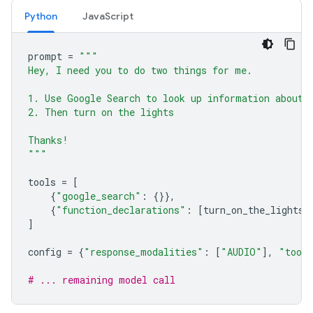
Python
JavaScript
prompt
=
"""
Hey, I need you to do two things for me.
1. Use Google Search to look up information about 
2. Then turn on the lights
Thanks!
"""
tools
=
[
{
"google_search"
:
{}},
{
"function_declarations"
:
[
turn_on_the_lights
,
]
config
=
{
"response_modalities"
:
[
"AUDIO"
],
"tool
# ... remaining model call