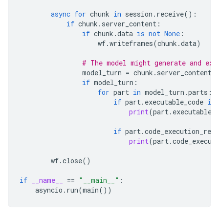
async
for
chunk
in
session
.
receive
():
if
chunk
.
server_content
:
if
chunk
.
data
is
not
None
:
wf
.
writeframes
(
chunk
.
data
)
# The model might generate and exe
model_turn
=
chunk
.
server_content
.
if
model_turn
:
for
part
in
model_turn
.
parts
:
if
part
.
executable_code
is
print
(
part
.
executable_
if
part
.
code_execution_resu
print
(
part
.
code_execut
wf
.
close
()
if
__name__
==
"__main__"
:
asyncio
.
run
(
main
())