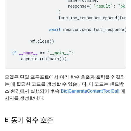
name
=
fc
.
name
,
response
=
{
"result"
:
"ok"
)
function_responses
.
append
(
func
await
session
.
send_tool_response
(
f
wf
.
close
()
if
__name__
==
"__main__"
:
asyncio
.
run
(
main
())
모델은 단일 프롬프트에서 여러 함수 호출과 출력을 연결하
는 데 필요한 코드를 생성할 수 있습니다. 이 코드는 샌드박
스 환경에서 실행되어 후속
BidiGenerateContentToolCall
메
시지를 생성합니다.
비동기 함수 호출