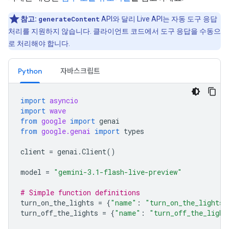
참고:
generateContent
API와 달리 Live API는 자동 도구 응답
처리를 지원하지 않습니다. 클라이언트 코드에서 도구 응답을 수동으
로 처리해야 합니다.
Python
자바스크립트
import
asyncio
import
wave
from
google
import
genai
from
google.genai
import
types
client
=
genai
.
Client
()
model
=
"gemini-3.1-flash-live-preview"
# Simple function definitions
turn_on_the_lights
=
{
"name"
:
"turn_on_the_lights"
turn_off_the_lights
=
{
"name"
:
"turn_off_the_light