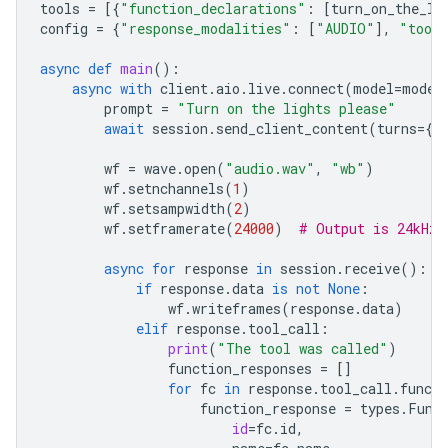
tools
=
[{
"function_declarations"
:
[
turn_on_the_li
config
=
{
"response_modalities"
:
[
"AUDIO"
],
"tool
async
def
main
():
async
with
client
.
aio
.
live
.
connect
(
model
=
model
prompt
=
"Turn on the lights please"
await
session
.
send_client_content
(
turns
=
{
"
wf
=
wave
.
open
(
"audio.wav"
,
"wb"
)
wf
.
setnchannels
(
1
)
wf
.
setsampwidth
(
2
)
wf
.
setframerate
(
24000
)
# Output is 24kHz
async
for
response
in
session
.
receive
():
if
response
.
data
is
not
None
:
wf
.
writeframes
(
response
.
data
)
elif
response
.
tool_call
:
print
(
"The tool was called"
)
function_responses
=
[]
for
fc
in
response
.
tool_call
.
functi
function_response
=
types
.
Func
id
=
fc
.
id
,