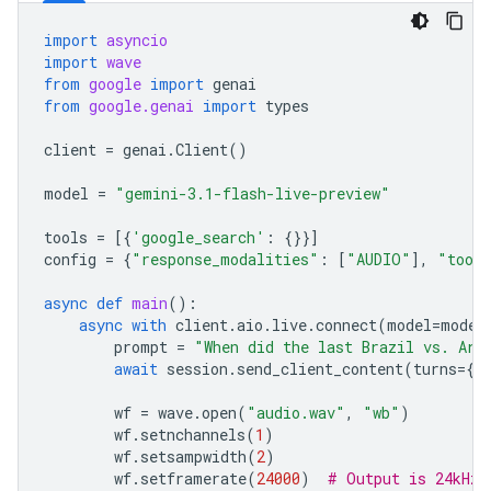
import
asyncio
import
wave
from
google
import
genai
from
google.genai
import
types
client
=
genai
.
Client
()
model
=
"gemini-3.1-flash-live-preview"
tools
=
[{
'google_search'
:
{}}]
config
=
{
"response_modalities"
:
[
"AUDIO"
],
"tool
async
def
main
():
async
with
client
.
aio
.
live
.
connect
(
model
=
model
prompt
=
"When did the last Brazil vs. Arg
await
session
.
send_client_content
(
turns
=
{
"
wf
=
wave
.
open
(
"audio.wav"
,
"wb"
)
wf
.
setnchannels
(
1
)
wf
.
setsampwidth
(
2
)
wf
.
setframerate
(
24000
)
# Output is 24kHz