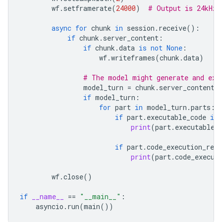
wf
.
setframerate
(
24000
)
# Output is 24kHz
async
for
chunk
in
session
.
receive
():
if
chunk
.
server_content
:
if
chunk
.
data
is
not
None
:
wf
.
writeframes
(
chunk
.
data
)
# The model might generate and exe
model_turn
=
chunk
.
server_content
.
if
model_turn
:
for
part
in
model_turn
.
parts
:
if
part
.
executable_code
is
print
(
part
.
executable_
if
part
.
code_execution_resu
print
(
part
.
code_execut
wf
.
close
()
if
__name__
==
"__main__"
:
asyncio
.
run
(
main
())