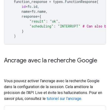
function_response
=
types
.
FunctionResponse
(
id
=
fc
.
id
,
name
=
fc
.
name
,
response
=
{
"result"
:
"ok"
,
"scheduling"
:
"INTERRUPT"
# Can also be
}
)
Ancrage avec la recherche Google
Vous pouvez activer l'ancrage avec la recherche Google
dans la configuration de la session. Cela améliore la
précision de l'API Live et évite les hallucinations. Pour en
savoir plus, consultez le
tutoriel sur l'ancrage
.