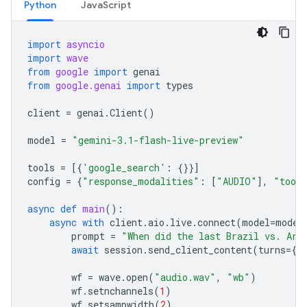
Python
JavaScript
import
asyncio
import
wave
from
google
import
genai
from
google.genai
import
types
client
=
genai
.
Client
()
model
=
"gemini-3.1-flash-live-preview"
tools
=
[{
'google_search'
:
{}}]
config
=
{
"response_modalities"
:
[
"AUDIO"
],
"tool
async
def
main
():
async
with
client
.
aio
.
live
.
connect
(
model
=
model
prompt
=
"When did the last Brazil vs. Arg
await
session
.
send_client_content
(
turns
=
{
"
wf
=
wave
.
open
(
"audio.wav"
,
"wb"
)
wf
.
setnchannels
(
1
)
wf
.
setsampwidth
(
2
)