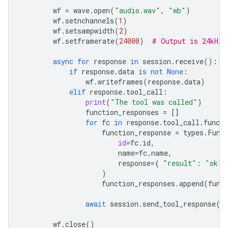
wf
=
wave
.
open
(
"audio.wav"
,
"wb"
)
wf
.
setnchannels
(
1
)
wf
.
setsampwidth
(
2
)
wf
.
setframerate
(
24000
)
# Output is 24kHz
async
for
response
in
session
.
receive
():
if
response
.
data
is
not
None
:
wf
.
writeframes
(
response
.
data
)
elif
response
.
tool_call
:
print
(
"The tool was called"
)
function_responses
=
[]
for
fc
in
response
.
tool_call
.
functi
function_response
=
types
.
Func
id
=
fc
.
id
,
name
=
fc
.
name
,
response
=
{
"result"
:
"ok"
)
function_responses
.
append
(
func
await
session
.
send_tool_response
(
f
wf
.
close
()