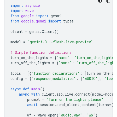
import
asyncio
import
wave
from
google
import
genai
from
google.genai
import
types
client
=
genai
.
Client
()
model
=
"gemini-3.1-flash-live-preview"
# Simple function definitions
turn_on_the_lights
=
{
"name"
:
"turn_on_the_lights"
turn_off_the_lights
=
{
"name"
:
"turn_off_the_light
tools
=
[{
"function_declarations"
:
[
turn_on_the_li
config
=
{
"response_modalities"
:
[
"AUDIO"
],
"tool
async
def
main
():
async
with
client
.
aio
.
live
.
connect
(
model
=
model
prompt
=
"Turn on the lights please"
await
session
.
send_client_content
(
turns
=
{
"
wf
=
wave
.
open
(
"audio.wav"
,
"wb"
)