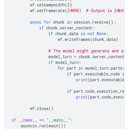
wf
.
setsampwidth
(
2
)
wf
.
setframerate
(
24000
)
# Output is 24kHz
async
for
chunk
in
session
.
receive
():
if
chunk
.
server_content
:
if
chunk
.
data
is
not
None
:
wf
.
writeframes
(
chunk
.
data
)
# The model might generate and exe
model_turn
=
chunk
.
server_content
.
if
model_turn
:
for
part
in
model_turn
.
parts
:
if
part
.
executable_code
is
print
(
part
.
executable_
if
part
.
code_execution_resu
print
(
part
.
code_execut
wf
.
close
()
if
__name__
==
"__main__"
:
asyncio
.
run
(
main
())