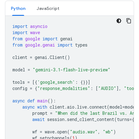
Python
JavaScript
import
asyncio
import
wave
from
google
import
genai
from
google.genai
import
types
client
=
genai
.
Client
()
model
=
"gemini-3.1-flash-live-preview"
tools
=
[{
'google_search'
:
{}}]
config
=
{
"response_modalities"
:
[
"AUDIO"
],
"tool
async
def
main
():
async
with
client
.
aio
.
live
.
connect
(
model
=
model
prompt
=
"When did the last Brazil vs. Arg
await
session
.
send_client_content
(
turns
=
{
"
wf
=
wave
.
open
(
"audio.wav"
,
"wb"
)
wf
.
setnchannels
(
1
)