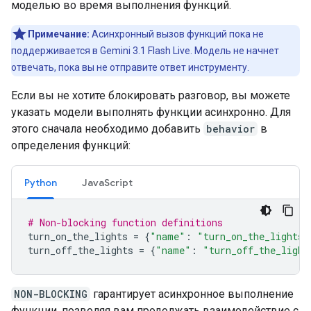
моделью во время выполнения функций.
Примечание:
Асинхронный вызов функций пока не
поддерживается в Gemini 3.1 Flash Live. Модель не начнет
отвечать, пока вы не отправите ответ инструменту.
Если вы не хотите блокировать разговор, вы можете
указать модели выполнять функции асинхронно. Для
этого сначала необходимо добавить
behavior
в
определения функций:
Python
JavaScript
# Non-blocking function definitions
turn_on_the_lights
=
{
"name"
:
"turn_on_the_lights"
turn_off_the_lights
=
{
"name"
:
"turn_off_the_light
NON-BLOCKING
гарантирует асинхронное выполнение
функции, позволяя вам продолжать взаимодействие с