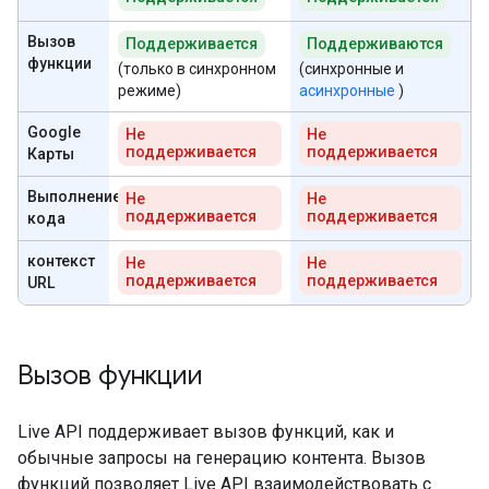
Вызов
Поддерживается
Поддерживаются
функции
(только в синхронном
(синхронные и
режиме)
асинхронные
)
Google
Не
Не
поддерживается
поддерживается
Карты
Выполнение
Не
Не
поддерживается
поддерживается
кода
контекст
Не
Не
поддерживается
поддерживается
URL
Вызов функции
Live API поддерживает вызов функций, как и
обычные запросы на генерацию контента. Вызов
функций позволяет Live API взаимодействовать с