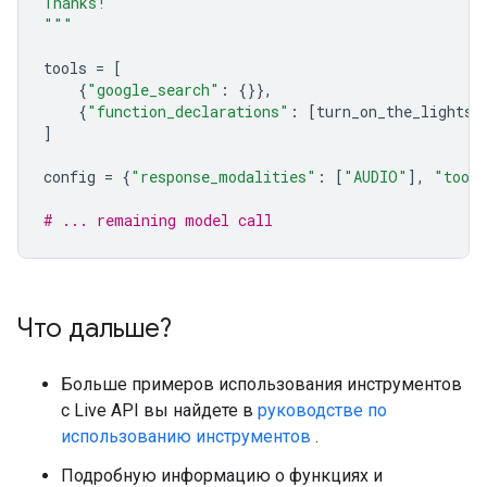
Thanks!
"""
tools
=
[
{
"google_search"
:
{}},
{
"function_declarations"
:
[
turn_on_the_lights
,
]
config
=
{
"response_modalities"
:
[
"AUDIO"
],
"tool
# ... remaining model call
Что дальше?
Больше примеров использования инструментов
с Live API вы найдете в
руководстве по
использованию инструментов
.
Подробную информацию о функциях и