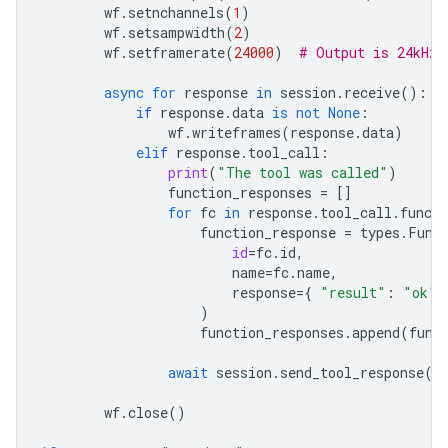
wf
.
setnchannels
(
1
)
wf
.
setsampwidth
(
2
)
wf
.
setframerate
(
24000
)
# Output is 24kHz
async
for
response
in
session
.
receive
():
if
response
.
data
is
not
None
:
wf
.
writeframes
(
response
.
data
)
elif
response
.
tool_call
:
print
(
"The tool was called"
)
function_responses
=
[]
for
fc
in
response
.
tool_call
.
functi
function_response
=
types
.
Func
id
=
fc
.
id
,
name
=
fc
.
name
,
response
=
{
"result"
:
"ok"
)
function_responses
.
append
(
func
await
session
.
send_tool_response
(
f
wf
.
close
()