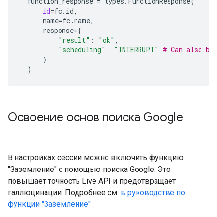
function_response
=
types
.
FunctionResponse
(
id
=
fc
.
id
,
name
=
fc
.
name
,
response
=
{
"result"
:
"ok"
,
"scheduling"
:
"INTERRUPT"
# Can also be
}
)
Освоение основ поиска Google
В настройках сессии можно включить функцию
"Заземление" с помощью поиска Google. Это
повышает точность Live API и предотвращает
галлюцинации. Подробнее см.
в руководстве по
функции "Заземление"
.