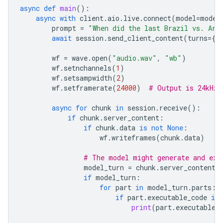
async
def
main
():
async
with
client
.
aio
.
live
.
connect
(
model
=
model
prompt
=
"When did the last Brazil vs. Arg
await
session
.
send_client_content
(
turns
=
{
"
wf
=
wave
.
open
(
"audio.wav"
,
"wb"
)
wf
.
setnchannels
(
1
)
wf
.
setsampwidth
(
2
)
wf
.
setframerate
(
24000
)
# Output is 24kHz
async
for
chunk
in
session
.
receive
():
if
chunk
.
server_content
:
if
chunk
.
data
is
not
None
:
wf
.
writeframes
(
chunk
.
data
)
# The model might generate and exe
model_turn
=
chunk
.
server_content
.
if
model_turn
:
for
part
in
model_turn
.
parts
:
if
part
.
executable_code
is
print
(
part
.
executable_