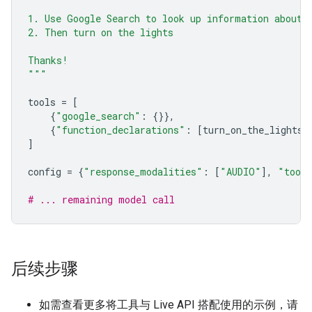
1. Use Google Search to look up information about 
2. Then turn on the lights
Thanks!
"""
tools
=
[
{
"google_search"
:
{}},
{
"function_declarations"
:
[
turn_on_the_lights
,
]
config
=
{
"response_modalities"
:
[
"AUDIO"
],
"tool
# ... remaining model call
后续步骤
如需查看更多将工具与 Live API 搭配使用的示例，请