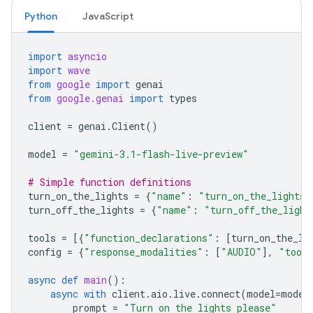
Python
JavaScript
import
asyncio
import
wave
from
google
import
genai
from
google.genai
import
types
client
=
genai
.
Client
()
model
=
"gemini-3.1-flash-live-preview"
# Simple function definitions
turn_on_the_lights
=
{
"name"
:
"turn_on_the_lights"
turn_off_the_lights
=
{
"name"
:
"turn_off_the_light
tools
=
[{
"function_declarations"
:
[
turn_on_the_li
config
=
{
"response_modalities"
:
[
"AUDIO"
],
"tool
async
def
main
():
async
with
client
.
aio
.
live
.
connect
(
model
=
model
prompt
=
"Turn on the lights please"