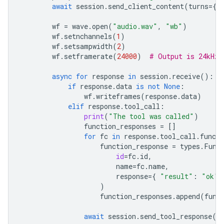
await
session
.
send_client_content
(
turns
=
{
"
wf
=
wave
.
open
(
"audio.wav"
,
"wb"
)
wf
.
setnchannels
(
1
)
wf
.
setsampwidth
(
2
)
wf
.
setframerate
(
24000
)
# Output is 24kHz
async
for
response
in
session
.
receive
():
if
response
.
data
is
not
None
:
wf
.
writeframes
(
response
.
data
)
elif
response
.
tool_call
:
print
(
"The tool was called"
)
function_responses
=
[]
for
fc
in
response
.
tool_call
.
functi
function_response
=
types
.
Func
id
=
fc
.
id
,
name
=
fc
.
name
,
response
=
{
"result"
:
"ok"
)
function_responses
.
append
(
func
await
session
.
send_tool_response
(
f