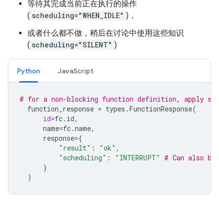
等待其完成当前正在执行的操作
(
scheduling="WHEN_IDLE"
)，
或者什么都不做，稍后在讨论中使用这些知识
(
scheduling="SILENT"
)
Python
JavaScript
# for a non-blocking function definition, apply sc
function_response
=
types
.
FunctionResponse
(
id
=
fc
.
id
,
name
=
fc
.
name
,
response
=
{
"result"
:
"ok"
,
"scheduling"
:
"INTERRUPT"
# Can also be
}
)