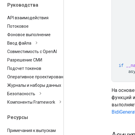
Руководства
API взаимодействия
Потоковое
Фоновое выполнение
Ввод файла
Совместимость с Open
AI
Разрешение СМИ
if
__n
Подсчет токенов
as
Оперативное проектирование
Журналы и наборы данных
На основе
Безопасность
функций и
Компоненты Framework
выполняет
BidiGenera
Ресурсы
Примечания к выпускам
Асинхр