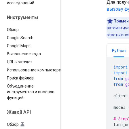
Для получ
исследований
вызову ф
Инструменты
Примеч
автоматиче
Обзор
ответы инс
Google Search
Google Maps
Python
Выполнение кода
URL-контекст
import
Использование компьютера
import
from
g
Поиск файлов
from
g
Объединение
инструментов и вызовов
client
функций
.
model
Живой API
# Simp
turn_o
Обзор