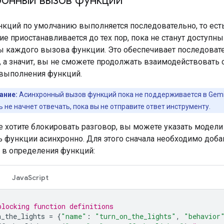
кций по умолчанию выполняется последовательно, то ест
е приостанавливается до тех пор, пока не станут доступны
ы каждого вызова функции. Это обеспечивает последова
, а значит, вы не сможете продолжать взаимодействовать
выполнения функций.
ание:
Асинхронный вызов функций пока не поддерживается в Gemini
ь не начнет отвечать, пока вы не отправите ответ инструменту.
е хотите блокировать разговор, вы можете указать модели
 функции асинхронно. Для этого сначала необходимо доба
в определения функций:
JavaScript
blocking function definitions
n_the_lights
=
{
"name"
:
"turn_on_the_lights"
,
"behavior