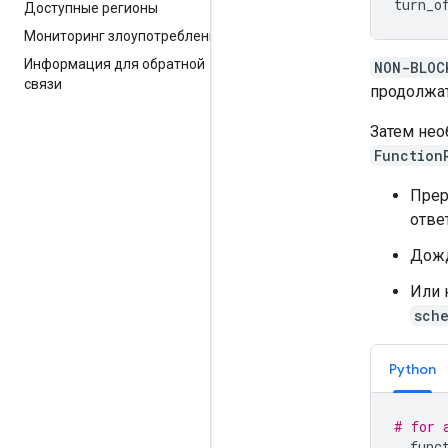
turn_o
Доступные регионы
Мониторинг злоупотреблений
Информация для обратной
NON-BLOC
связи
продолжат
Затем нео
Function
Прер
отве
Дожд
Или 
sch
Python
# for 
func