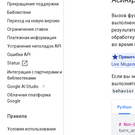
Прекращение поддержки
Библиотеки
Вызов фун
Переход на новую версию
выполнени
Ограничения ставок
результат
обработку
Платежная информация
во время 
Устранение неполадок API
Ошибки API
Примеч
Status
Live. Модел
Интеграция с партнерами и
Если вы н
библиотеками
выполнять
Google AI Studio
behavior
Облачная платформа
Google
Python
Правила
# Non-
Условия использования
turn_o