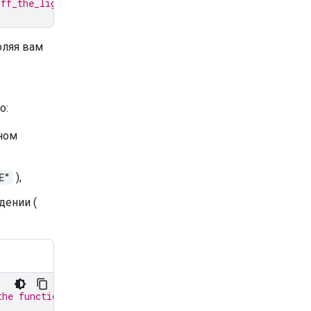
off_the_lights will still pause all interactions with th
оляя вам
о:
ном
E"
),
дении (
the function response: