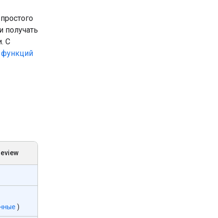
 простого
и получать
. С
 функций
review
нные
)