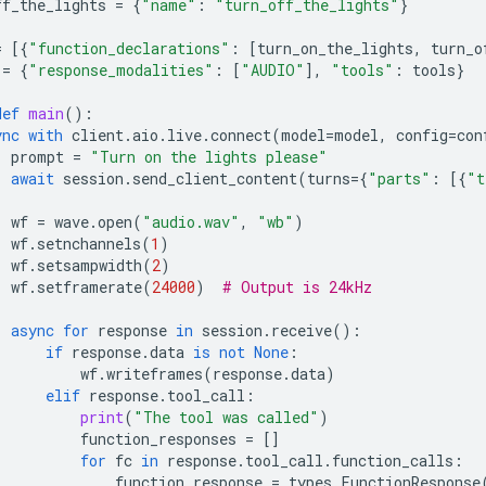
ff_the_lights
=
{
"name"
:
"turn_off_the_lights"
}
=
[{
"function_declarations"
:
[
turn_on_the_lights
,
turn_o
=
{
"response_modalities"
:
[
"AUDIO"
],
"tools"
:
tools
}
def
main
():
ync
with
client
.
aio
.
live
.
connect
(
model
=
model
,
config
=
con
prompt
=
"Turn on the lights please"
await
session
.
send_client_content
(
turns
=
{
"parts"
:
[{
"t
wf
=
wave
.
open
(
"audio.wav"
,
"wb"
)
wf
.
setnchannels
(
1
)
wf
.
setsampwidth
(
2
)
wf
.
setframerate
(
24000
)
# Output is 24kHz
async
for
response
in
session
.
receive
():
if
response
.
data
is
not
None
:
wf
.
writeframes
(
response
.
data
)
elif
response
.
tool_call
:
print
(
"The tool was called"
)
function_responses
=
[]
for
fc
in
response
.
tool_call
.
function_calls
:
function_response
=
types
.
FunctionResponse