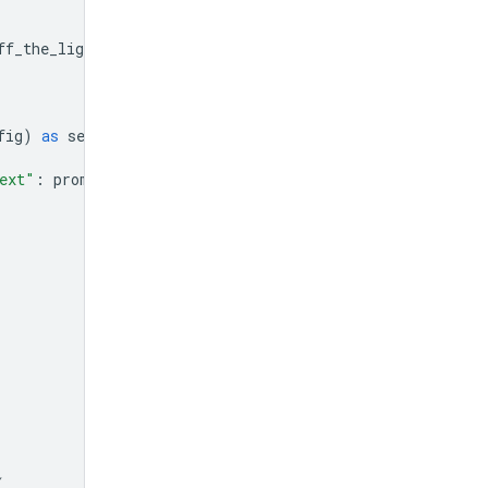
ff_the_lights
]}]
fig
)
as
session
:
ext"
:
prompt
}]})
(