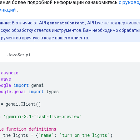
ения более подробной информации ознакомьтесь
с руково
ункций
.
ание:
В отличие от API
generateContent
, API Live не поддерживае
скую обработку ответов инструментов. Вам необходимо обрабаты
трументов вручную в коде вашего клиента.
JavaScript
asyncio
wave
oogle
import
genai
oogle.genai
import
types
=
genai
.
Client
()
=
"gemini-3.1-flash-live-preview"
le function definitions
n_the_lights
=
{
"name"
:
"turn_on_the_lights"
}