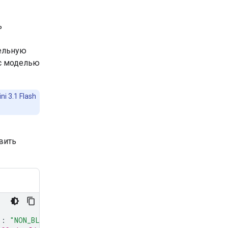
ь
тельную
 с моделью
 3.1 Flash
вить
"
:
"NON_BLOCKING"
}
# turn_on_the_lights will run asynch