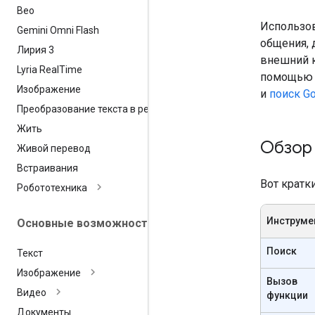
Вео
Использов
Gemini Omni Flash
общения, 
Лирия 3
внешний к
Lyria Real
Time
помощью L
Изображение
и
поиск G
Преобразование текста в речь
Жить
Обзор
Живой перевод
Встраивания
Вот кратк
Робототехника
Инструме
Основные возможности
Поиск
Текст
Изображение
Вызов
Видео
функции
Документы