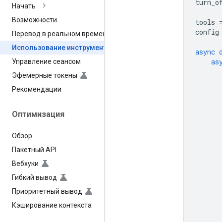
turn_o
Начать
Возможности
tools
config
Перевод в реальном времени
Использование инструмента
async
as
Управление сеансом
Эфемерные токены
Рекомендации
Оптимизация
Обзор
Пакетный API
Вебхуки
Гибкий вывод
Приоритетный вывод
Кэширование контекста