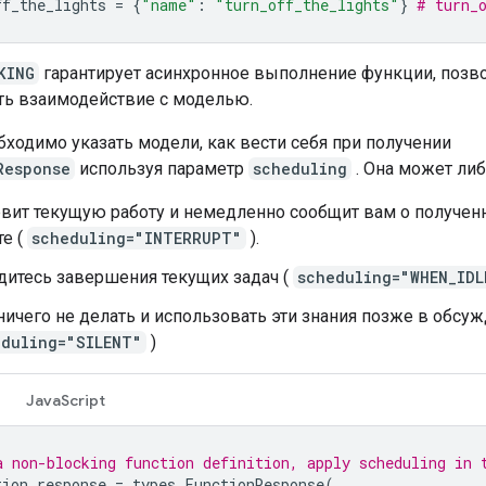
ff_the_lights
=
{
"name"
:
"turn_off_the_lights"
}
# turn_
KING
гарантирует асинхронное выполнение функции, позв
ь взаимодействие с моделью.
бходимо указать модели, как вести себя при получении
Response
используя параметр
scheduling
. Она может либ
вит текущую работу и немедленно сообщит вам о получен
те (
scheduling="INTERRUPT"
).
итесь завершения текущих задач (
scheduling="WHEN_IDL
ничего не делать и использовать эти знания позже в обсуж
eduling="SILENT"
)
JavaScript
a non-blocking function definition, apply scheduling in 
tion_response
=
types
.
FunctionResponse
(