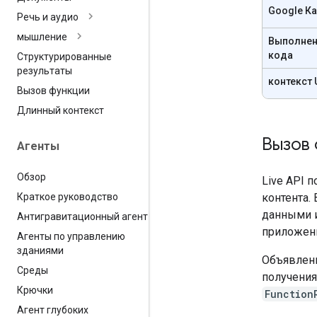
Google К
Речь и аудио
мышление
Выполнен
кода
Структурированные
результаты
контекст 
Вызов функции
Длинный контекст
Вызов
Агенты
Обзор
Live API 
Краткое руководство
контента.
данными и
Антигравитационный агент
приложен
Агенты по управлению
зданиями
Объявлени
Среды
получения
Крючки
Function
Агент глубоких