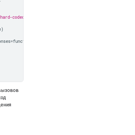
hard-coded function response
e
)
onses
=
function_responses
)
 вызовов
код
щения