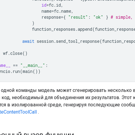
id
=
fc
.
id
,
name
=
fc
.
name
,
response
=
{
"result"
:
"ok"
}
# simple, 
)
function_responses
.
append
(
function_respons
await
session
.
send_tool_response
(
function_resp
wf
.
close
()
ame__
==
"__main__"
:
yncio
.
run
(
main
())
 одной команды модель может сгенерировать несколько
 код, необходимый для объединения их результатов. Этот 
ся в изолированной среде, генерируя последующие сооб
teContentToolCall
.
онный вызов функции