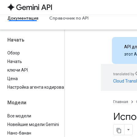
Документация
Справочник по API
Начать
API д
Обзор
этот 
Начать
ключи API
Цена
Cloud Transl
Настройка агента кодирования
Главная
Модели
Испо
Все модели
Новейшие модели Gemini
Нано-банан