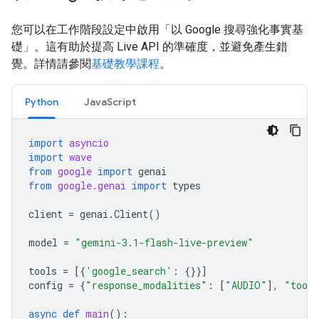
您可以在工作階段設定中啟用「以 Google 搜尋強化事實基
礎」。這有助於提高 Live API 的準確度，並避免產生錯
覺。詳情請參閱
基礎教學課程
。
Python
JavaScript
import
asyncio
import
wave
from
google
import
genai
from
google.genai
import
types
client
=
genai
.
Client
()
model
=
"gemini-3.1-flash-live-preview"
tools
=
[{
'google_search'
:
{}}]
config
=
{
"response_modalities"
:
[
"AUDIO"
],
"tool
async
def
main
():