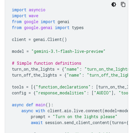
import
asyncio
import
wave
from
google
import
genai
from
google.genai
import
types
client
=
genai
.
Client
()
model
=
"gemini-3.1-flash-live-preview"
# Simple function definitions
turn_on_the_lights
=
{
"name"
:
"turn_on_the_lights"
turn_off_the_lights
=
{
"name"
:
"turn_off_the_light
tools
=
[{
"function_declarations"
:
[
turn_on_the_li
config
=
{
"response_modalities"
:
[
"AUDIO"
],
"tool
async
def
main
():
async
with
client
.
aio
.
live
.
connect
(
model
=
model
prompt
=
"Turn on the lights please"
await
session
.
send_client_content
(
turns
=
{
"