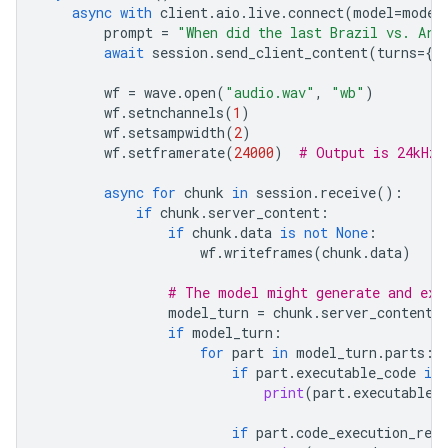
async
with
client
.
aio
.
live
.
connect
(
model
=
model
prompt
=
"When did the last Brazil vs. Arg
await
session
.
send_client_content
(
turns
=
{
"
wf
=
wave
.
open
(
"audio.wav"
,
"wb"
)
wf
.
setnchannels
(
1
)
wf
.
setsampwidth
(
2
)
wf
.
setframerate
(
24000
)
# Output is 24kHz
async
for
chunk
in
session
.
receive
():
if
chunk
.
server_content
:
if
chunk
.
data
is
not
None
:
wf
.
writeframes
(
chunk
.
data
)
# The model might generate and exe
model_turn
=
chunk
.
server_content
.
if
model_turn
:
for
part
in
model_turn
.
parts
:
if
part
.
executable_code
is
print
(
part
.
executable_
if
part
.
code_execution_resu