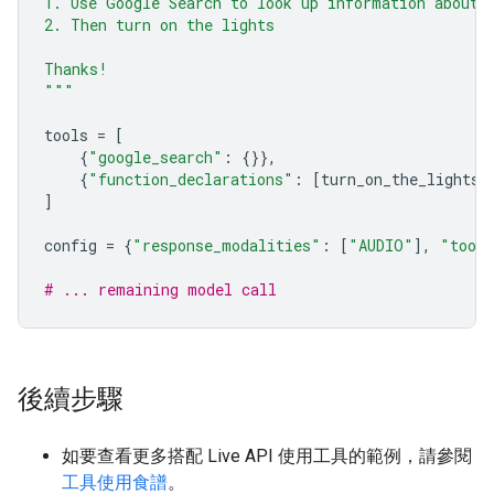
1. Use Google Search to look up information about 
2. Then turn on the lights
Thanks!
"""
tools
=
[
{
"google_search"
:
{}},
{
"function_declarations"
:
[
turn_on_the_lights
,
]
config
=
{
"response_modalities"
:
[
"AUDIO"
],
"tool
# ... remaining model call
後續步驟
如要查看更多搭配 Live API 使用工具的範例，請參閱
工具使用食譜
。