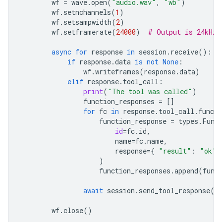
wf
=
wave
.
open
(
"audio.wav"
,
"wb"
)
wf
.
setnchannels
(
1
)
wf
.
setsampwidth
(
2
)
wf
.
setframerate
(
24000
)
# Output is 24kHz
async
for
response
in
session
.
receive
():
if
response
.
data
is
not
None
:
wf
.
writeframes
(
response
.
data
)
elif
response
.
tool_call
:
print
(
"The tool was called"
)
function_responses
=
[]
for
fc
in
response
.
tool_call
.
functi
function_response
=
types
.
Func
id
=
fc
.
id
,
name
=
fc
.
name
,
response
=
{
"result"
:
"ok"
)
function_responses
.
append
(
func
await
session
.
send_tool_response
(
f
wf
.
close
()