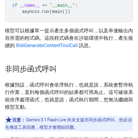
if
__name__
==
"__main__"
:
asyncio
.
run
(
main
())
模型可以根據單一提示產生多個函式呼叫，以及串連輸出內
容所需的程式碼。這段程式碼會在沙箱環境中執行，產生後
續的
BidiGenerateContentToolCall
訊息。
非同步函式呼叫
根據預設，函式呼叫會依序執行，也就是說，系統會暫停執
行作業，直到每個函式呼叫的結果都可用為止。這可確保系
統依序處理函式，也就是說，函式執行期間，您無法繼續與
模型互動。
注意：
Gemini 3.1 Flash Live 尚未支援非同步函式呼叫。您必須
先傳送工具回應，模型才會開始回覆。