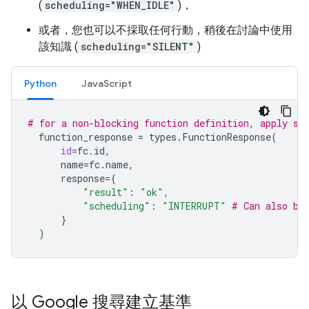
(
scheduling="WHEN_IDLE"
)，
或者，您也可以不採取任何行動，稍後在討論中使用
該知識 (
scheduling="SILENT"
)
Python
JavaScript
# for a non-blocking function definition, apply sc
function_response
=
types
.
FunctionResponse
(
id
=
fc
.
id
,
name
=
fc
.
name
,
response
=
{
"result"
:
"ok"
,
"scheduling"
:
"INTERRUPT"
# Can also be
}
)
以 Google 搜尋建立基準