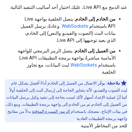
عند الدمج مع Live API، عليك اختيار أحد أساليب التنفيذ التالية:
من الخادم إلى الخادم
: يتصل الخلفية بواجهة Live
API باستخدام
WebSockets
. وعادةً، يرسل العميل
بيانات البث (الصوت والفيديو والنص) إلى الخادم،
الذي يعيد توجيهها إلى Live API.
من العميل إلى الخادم
: يتصل الرمز البرمجي للواجهة
الأمامية مباشرةً بواجهة برمجة التطبيقات Live API
باستخدام
WebSockets
لبث البيانات، مع تجاوز
الخلفية.
ملاحظة:
يوفّر الاتصال من العميل إلى الخادم أداءً أفضل بشكل عام
لبث الصوت والفيديو، لأنّه يتجاوز الحاجة إلى إرسال البث إلى الخلفية أولاً.
كما أنّ عملية الإعداد أسهل لأنّك لست بحاجة إلى تنفيذ وكيل يرسل البيانات
من العميل إلى الخادم ثم من الخادم إلى واجهة برمجة التطبيقات. ومع ذلك،
في بيئات الإنتاج، ننصحك باستخدام
الرموز المميزة المؤقتة
بدلاً من مفاتيح
واجهة برمجة التطبيقات العادية
للحد من المخاطر الأمنية.