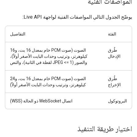
المواصفات الفنية
يوضّح الجدول التالي المواصفات الفنية لواجهة Live API:
الفئة
التفاصيل
طُرق
الصوت (صوت PCM خام بمعدل 16 بت، و16
الإدخال
كيلوهرتز، وترتيب وحدات البايت الأصغر أولاً)،
والصور (JPEG <= 1 لقطة في الثانية)، والنص
طُرق
الصوت (صوت PCM خام بمعدل 16 بت، و24
الإخراج
كيلوهرتز، وترتيب وحدات البايت الأصغر أولاً)
البروتوكول
اتصال WebSocket ذو الحالة (WSS)
اختيار طريقة التنفيذ