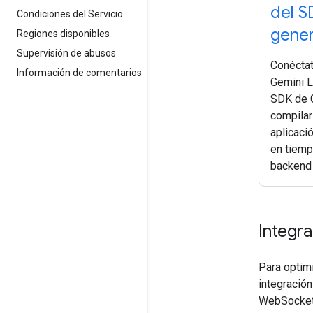
del S
Condiciones del Servicio
gener
Regiones disponibles
Supervisión de abusos
Conéctat
Información de comentarios
Gemini L
SDK de 
compilar
aplicaci
en tiemp
backend 
Integr
Para optimi
integració
WebSocket