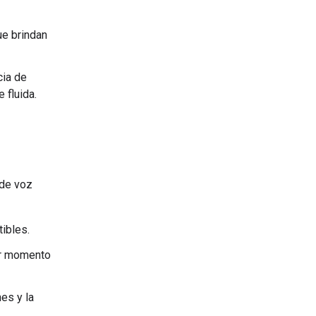
e brindan
cia de
 fluida.
 de voz
ibles.
er momento
es y la