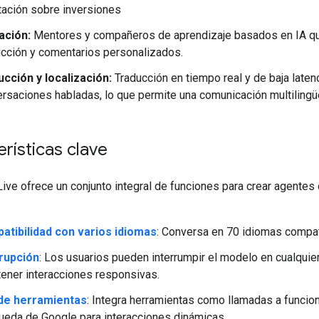
tación sobre inversiones
ación:
Mentores y compañeros de aprendizaje basados en IA qu
ucción y comentarios personalizados.
cción y localización:
Traducción en tiempo real y de baja laten
rsaciones habladas, lo que permite una comunicación multilingüe
rísticas clave
ive ofrece un conjunto integral de funciones para crear agentes
atibilidad con varios idiomas
: Conversa en 70 idiomas compat
rrupción
: Los usuarios pueden interrumpir el modelo en cualqui
tener interacciones responsivas.
de herramientas
: Integra herramientas como llamadas a funcion
eda de Google para interacciones dinámicas.