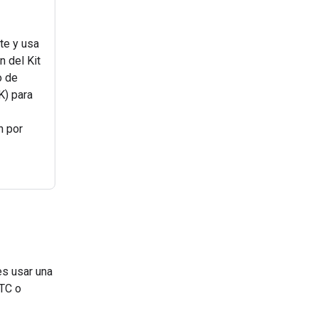
te y usa
n del Kit
o de
K) para
n por
es usar una
RTC o