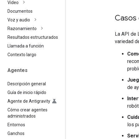
Video
Documentos
Casos 
Voz y audio
Razonamiento
La API de 
Resultados estructurados
variedad de
Llamada a función
Come
Contexto largo
recom
probl
Agentes
Jueg
Descripción general
de ay
Guía de inicio rápido
Inte
Agente de Antigravity
robót
Cómo crear agentes
administrados
Cuida
los p
Entornos
Ganchos
Servi