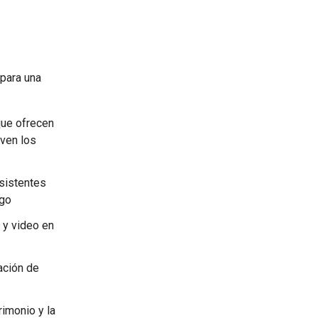
 para una
ue ofrecen
ven los
asistentes
ego
 y video en
ación de
imonio y la