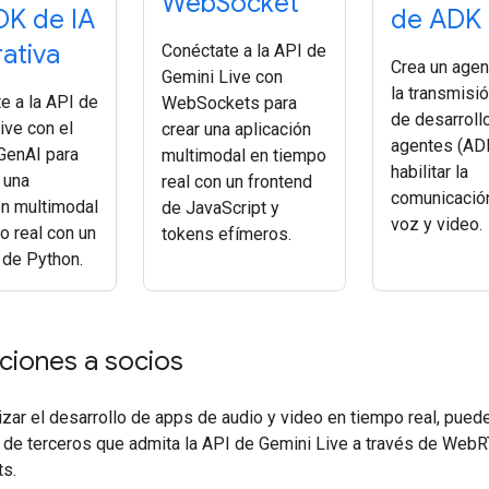
Web
Socket
DK de IA
de ADK
ativa
Conéctate a la API de
Crea un agen
Gemini Live con
la transmisió
e a la API de
WebSockets para
de desarroll
ive con el
crear una aplicación
agentes (AD
GenAI para
multimodal en tiempo
habilitar la
 una
real con un frontend
comunicació
ón multimodal
de JavaScript y
voz y video.
o real con un
tokens efímeros.
de Python.
aciones a socios
zar el desarrollo de apps de audio y video en tiempo real, pued
n de terceros que admita la API de Gemini Live a través de Web
s.