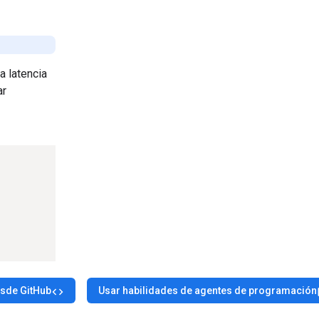
a latencia
ar
esde GitHub
Usar habilidades de agentes de programación
code
t