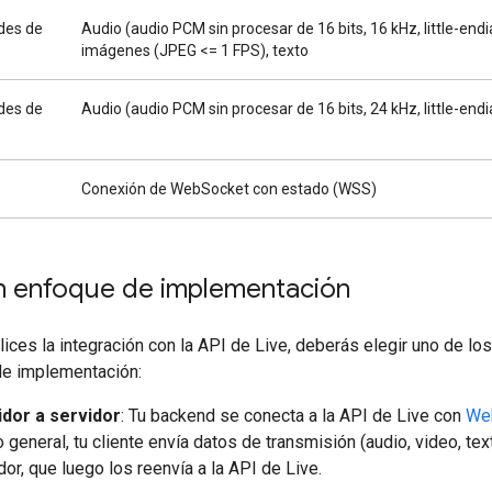
des de
Audio (audio PCM sin procesar de 16 bits, 16 kHz, little-endi
imágenes (JPEG <= 1 FPS), texto
des de
Audio (audio PCM sin procesar de 16 bits, 24 kHz, little-endi
Conexión de WebSocket con estado (WSS)
un enfoque de implementación
ices la integración con la API de Live, deberás elegir uno de lo
e implementación:
idor a servidor
: Tu backend se conecta a la API de Live con
We
o general, tu cliente envía datos de transmisión (audio, video, text
dor, que luego los reenvía a la API de Live.