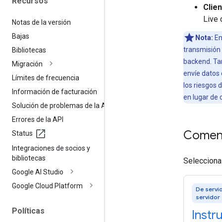
Recursos
Clien
Live
Notas de la versión
Bajas
Nota:
En
transmisión 
Bibliotecas
backend. Ta
Migración
envíe datos d
Límites de frecuencia
los riesgos
Información de facturación
en lugar de 
Solución de problemas de la API
Errores de la API
Comen
Status
Integraciones de socios y
bibliotecas
Selecciona 
Google AI Studio
Google Cloud Platform
De servi
servidor
Políticas
Instr