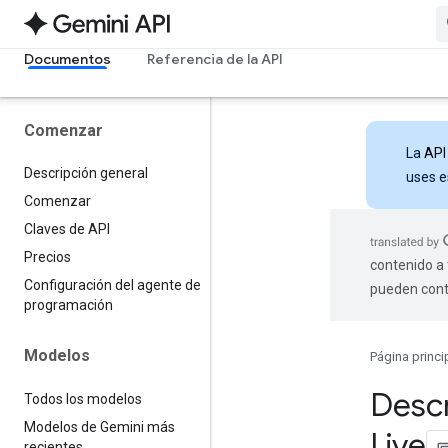
Documentos
Referencia de la API
Comenzar
La
API
Descripción general
uses e
Comenzar
Claves de API
Precios
contenido a 
Configuración del agente de
pueden cont
programación
Modelos
Página princi
Descr
Todos los modelos
Modelos de Gemini más
Live
recientes