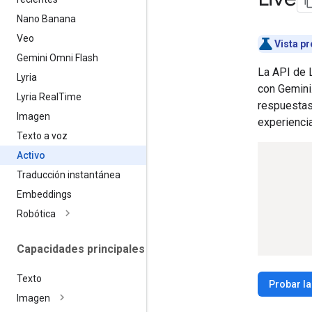
Nano Banana
Veo
Vista pr
Gemini Omni Flash
La API de L
Lyria
con Gemini.
Lyria Real
Time
respuestas
Imagen
experiencia
Texto a voz
Activo
Traducción instantánea
Embeddings
Robótica
Capacidades principales
Texto
Probar la
Imagen