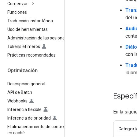
Comenzar
Tran
Funciones
del u
Traducción instantánea
Audi
Uso de herramientas
conte
Administración de las sesiones
Diál
Tokens efímeros
con l
Prácticas recomendadas
Trad
Optimización
idio
Descripción general
API de Batch
Especi
Webhooks
Inferencia flexible
En la sigui
Inferencia de prioridad
El almacenamiento de contexto
Categorí
en caché