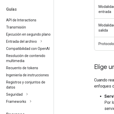
Modalida
Guías
entrada
API de Interactions
Modalida
Transmisión
salida
Ejecución en segundo plano
Entrada del archivo
Protocolo
Compatibilidad con Open
AI
Resolución de contenido
multimedia
Elige 
Recuento de tokens
Ingeniería de instrucciones
Cuando real
Registros y conjuntos de
enfoques d
datos
Seguridad
Serv
Frameworks
Por l
servi