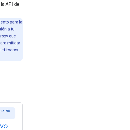
 la API de
iento para la
sión a tu
proxy que
para mitigar
s efímeros
llo de
ivo