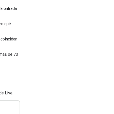
la entrada
en qué
e coincidan
 más de 70
de Live: