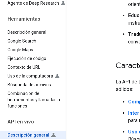
Agente de Deep Research
orien
Educ
Herramientas
instr
Descripción general
Tradu
Google Search
conve
Google Maps
Ejecución de código
Caracte
Contexto de URL
Uso de la computadora
La API de L
Búsqueda de archivos
sólidos:
Combinación de
herramientas y llamadas a
Comp
funciones
Inte
para 
API en vivo
Uso 
Descripción general
Búsqu