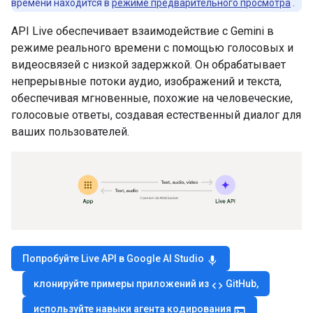
времени находится в
режиме предварительного просмотра
.
API Live обеспечивает взаимодействие с Gemini в
режиме реального времени с помощью голосовых и
видеосвязей с низкой задержкой. Он обрабатывает
непрерывные потоки аудио, изображений и текста,
обеспечивая мгновенные, похожие на человеческие,
голосовые ответы, создавая естественный диалог для
ваших пользователей.
Попробуйте Live API в Google AI Studio
mic
клонируйте примеры приложений из
GitHub,
code
используйте навыки агента кодирования
terminal