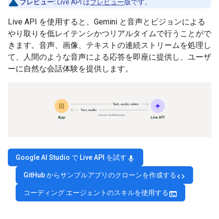
プレビュー:
Live API は
プレビュー
版です。
Live API を使用すると、Gemini と音声とビジョンによる
やり取りを低レイテンシかつリアルタイムで行うことがで
きます。音声、画像、テキストの連続ストリームを処理し
て、人間のような音声による応答を即座に提供し、ユーザ
ーに自然な会話体験を提供します。
Google AI Studio で Live API を試す
mic
GitHub からサンプルアプリのクローンを作成する
code
コーディング エージェントのスキルを使用する
terminal