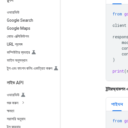
টুলস
ওভারভিউ
from
g
Google Search
client
Google Maps
কোড এক্সিকিউশন
respon
mo
URL প্রসঙ্গ
co
কম্পিউটার ব্যবহার
co
)
ফাইল অনুসন্ধান
টুল এবং ফাংশন কলিং একত্রিত করুন
print
(
লাইভ API
ইন্টারঅ্যাকশন
ওভারভিউ
শুরু করুন
পাইথন
ক্ষমতা
সরাসরি অনুবাদ
from
g
টুল ব্যবহার