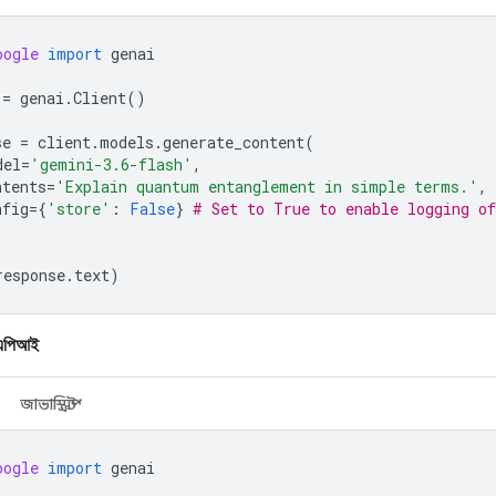
oogle
import
genai
=
genai
.
Client
()
se
=
client
.
models
.
generate_content
(
del
=
'gemini-3.6-flash'
,
ntents
=
'Explain quantum entanglement in simple terms.'
,
nfig
=
{
'store'
:
False
}
# Set to True to enable logging of
response
.
text
)
 এপিআই
জাভাস্ক্রিপ্ট
oogle
import
genai