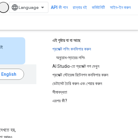
API কী পান
রান্নার বই
কমিউনিটি
সাইন-ইন করুন
এই পৃষ্ঠায় যা যা আছে
এই
প্রজেক্ট লগিং কনফিগার করুন
অনুরোধ-স্তরের লগিং
AI Studio-তে প্রজেক্ট লগ দেখুন
প্রজেক্ট স্টোরেজ রিটেনশন কনফিগার করুন
ডেটাসেট তৈরি করুন এবং শেয়ার করুন
সীমাবদ্ধতা
এরপর কী?
েখতে হয়,
ে তা আরও