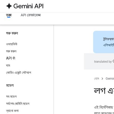
ডক্স
API রেফারেন্স
শুরু করুন
ইন্টারঅ
ওভারভিউ
এপিআইটি 
শুরু করুন
API কী
দাম
কোডিং এজেন্ট সেটআপ
হোম
Gemin
মডেল
লগ এ
সব মডেল
সর্বশেষ জেমিনি মডেল
এই নির্দেশিকা
ন্যানো কলা
যাতে মডেলের আ