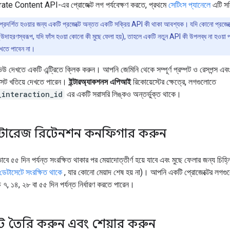
te Content API-এর প্রোজেক্ট লগ পর্যবেক্ষণ করতে, প্রথমে
সেটিংস প্যানেলে
এটি সক
প্রদর্শিত হওয়ার জন্য একটি প্রজেক্টে অন্তত একটি সক্রিয় API কী থাকা আবশ্যক। যদি কোনো প্রজেক
 (উদাহরণস্বরূপ, যদি ফাঁস হওয়া কোনো কী মুছে ফেলা হয়), তাহলে একটি নতুন API কী উপলব্ধ না হওয়া 
েখতে পাবেন না।
উ দেখতে একটি এন্ট্রিতে ক্লিক করুন। আপনি জেমিনি থেকে সম্পূর্ণ প্রম্পট ও রেসপন্স এবং পূর
েক্সট খতিয়ে দেখতে পারেন।
ইন্টারঅ্যাকশনস এপিআই
রিকোয়েস্টের ক্ষেত্রে, লগগুলোতে
_interaction_id
এর একটি সরাসরি লিঙ্কও অন্তর্ভুক্ত থাকে।
ট স্টোরেজ রিটেনশন কনফিগার করুন
াবে ৫৫ দিন পর্যন্ত সংরক্ষিত থাকার পর মেয়াদোত্তীর্ণ হয়ে যাবে এবং মুছে ফেলার জন্য চিহ্
েটাসেটে সংরক্ষিত থাকে
, যার কোনো মেয়াদ শেষ হয় না)। আপনি একটি প্রোজেক্টের লগগু
্চ ৭, ১৪, ২৮ বা ৫৫ দিন পর্যন্ত নির্ধারণ করতে পারেন।
ট তৈরি করুন এবং শেয়ার করুন