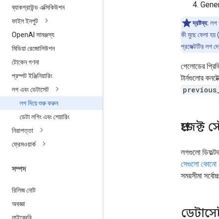
Genera
ব্যাকগ্রাউন্ড এক্সিকিউশন
ফাইল ইনপুট
দ্রষ্টব্য:
লগ 
Open
AI সামঞ্জস্য
কী মুছে ফেলা হয়
প্রজেক্টটির লগ দ
মিডিয়া রেজোলিউশন
টোকেন গণনা
পেলোডের প্রিভি
প্রম্পট ইঞ্জিনিয়ারিং
টার্নগুলোর কনট
previous
লগ এবং ডেটাসেট
লগ দিয়ে শুরু করুন
ডেটা লগিং এবং শেয়ারিং
প্রজেক্
নিরাপত্তা
ফ্রেমওয়ার্ক
লগগুলো ডিফল্টভ
সেগুলো কোনো ড
সম্পদ
সময়সীমা সর্বোচ
রিলিজ নোট
অবজ্ঞা
ডেটাসে
লাইব্রেরি