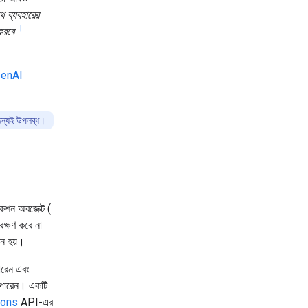
 ব্যবহারের
।
করবে
enAI
 জন্যই উপলব্ধ।
াকশন অবজেক্ট (
রক্ষণ করে না
জন হয়।
পারেন এবং
 পারেন। একটি
ions
API-এর