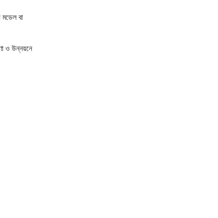
্য মডেল বা
া ও উন্নয়নে