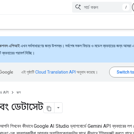
/
্যাকশনস এপিআই
এখন সর্বসাধারণের জন্য উপলব্ধ। সর্বশেষ সকল ফিচার ও মডেল ব্যবহারের জন্য আমরা 
ব্যবহারের পরামর্শ দিচ্ছি।
এই পৃষ্ঠাটি
Cloud Translation API
অনুবাদ করেছে।
i API
ডক্স
বং ডেটাসেট
য় আপনি শিখবেন কীভাবে Google AI Studio ড্যাশবোর্ডে Gemini API ব্যবহারের লগ দ
চরণ এবং ব্যবহারকারীরা আপনার অ্যাপ্লিকেশনগুলির সাথে কীভাবে ইন্টারঅ্যাক্ট করতে পার