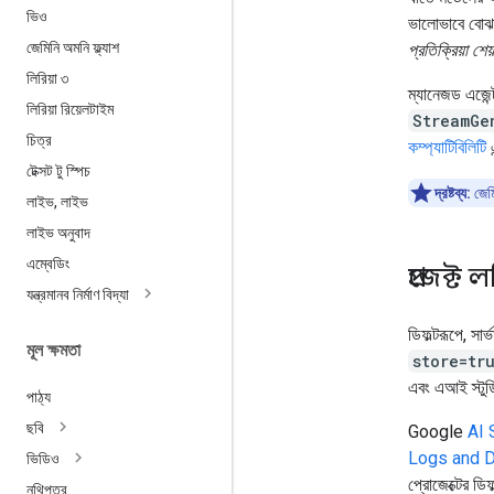
ভিও
ভালোভাবে বোঝা 
জেমিনি অমনি ফ্ল্যাশ
প্রতিক্রিয়া শ
লিরিয়া ৩
ম্যানেজড এজেন
লিরিয়া রিয়েলটাইম
StreamGe
চিত্র
কম্প্যাটিবিলিটি
এ
টেক্সট টু স্পিচ
দ্রষ্টব্য:
জেম
লাইভ
,
লাইভ
লাইভ অনুবাদ
এম্বেডিং
প্রজেক্
যন্ত্রমানব নির্মাণ বিদ্যা
ডিফল্টরূপে, সা
মূল ক্ষমতা
store=tr
এবং এআই স্টুডি
পাঠ্য
ছবি
Google
AI 
Logs and 
ভিডিও
প্রোজেক্টের ডি
নথিপত্র