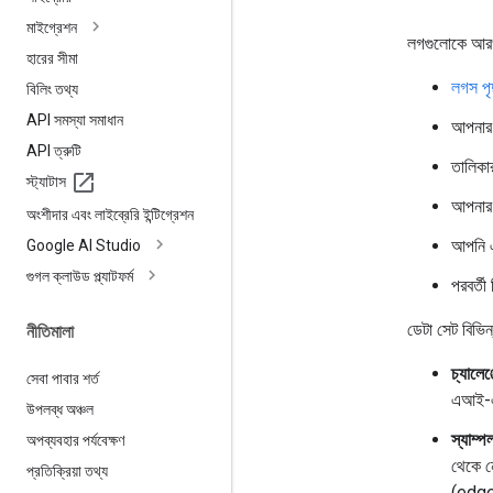
মাইগ্রেশন
লগগুলোকে আরও 
হারের সীমা
লগস পৃষ্
বিলিং তথ্য
API সমস্যা সমাধান
আপনার ফ
API ত্রুটি
তালিকার
স্ট্যাটাস
আপনার 
অংশীদার এবং লাইব্রেরি ইন্টিগ্রেশন
আপনি এ
Google AI Studio
গুগল ক্লাউড প্ল্যাটফর্ম
পরবর্ত
ডেটা সেট বিভিন
নীতিমালা
চ্যালেঞ
সেবা পাবার শর্ত
এআই-এ
উপলব্ধ অঞ্চল
স্যাম্প
অপব্যবহার পর্যবেক্ষণ
থেকে নে
প্রতিক্রিয়া তথ্য
(edge