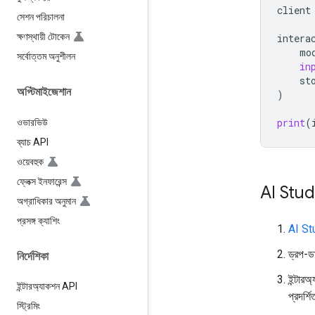
client
সেশন পরিচালনা
ক্ষণস্থায়ী টোকেন
intera
mo
সর্বোত্তম অনুশীলন
in
st
অপ্টিমাইজেশান
)
print
(
ওভারভিউ
ব্যাচ API
ওয়েবহুক
ফ্লেক্স ইনফারেন্স
AI Studi
অগ্রাধিকার অনুমান
প্রসঙ্গ ক্যাশিং
AI St
ড্রপ-ড
নির্দেশিকা
ইন্টার
ইন্টারঅ্যাকশন API
প্রদর্শ
স্ট্রিমিং