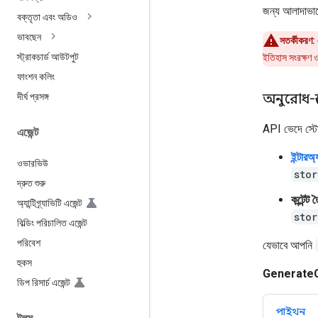
জন্য আলাদাভাবে
বক্তৃতা এবং অডিও
ভাবছেন
সতর্কীকরণ:
স্ট্রাকচার্ড আউটপুট
ইতিহাস সংরক্ষণ ও
ফাংশন কলিং
অনুরোধ-স্
দীর্ঘ প্রসঙ্গ
API ভেদে স্টো
এজেন্ট
ইন্টার
ওভারভিউ
stor
দ্রুত শুরু
কন্টেন্
অ্যান্টিগ্র্যাভিটি এজেন্ট
stor
বিল্ডিং পরিচালিত এজেন্ট
পরিবেশ
যেভাবে আপনি
হুকস
GenerateC
ডিপ রিসার্চ এজেন্ট
পাইথন