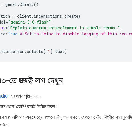
=
genai
.
Client
()
ction
=
client
.
interactions
.
create
(
del
=
"gemini-3.6-flash"
,
put
=
"Explain quantum entanglement in simple terms."
,
ore
=
True
# Set to False to disable logging of this reque
interaction
.
outputs
[
-
1
]
.
text
)
o-তে প্রজেক্ট লগ দেখুন
udio-
এর লগস পৃষ্ঠায় যান।
াউন থেকে একটি প্রজেক্ট নির্বাচন করুন।
অ্যাকশনস এপিআই-এর ক্ষেত্রে লগগুলো বিদ্যমান থাকলে, সেগুলো টেবিলে বিপরীত কালানুক্রম
িত হবে।