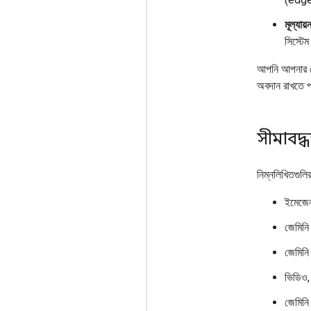
মূল্যায়
সিস্টেম
আপনি আপনার ডে
অবদান রাখতে 
সীমাবদ্
নিম্নলিখিতগুলির
ইমেজে
জেমিনি
জেমিনি
ভিডিও,
জেমিনি