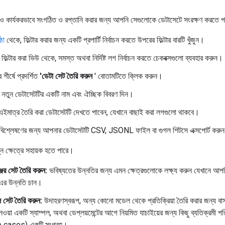
কার্যকরভাবে সংগঠিত ও রপ্তানি করার জন্য আপনি সেগুলোকে ডেটাসেটে সংরক্ষণ করতে 
ঠা
থেকে, ফিল্টার করার জন্য একটি প্রপার্টি নির্বাচন করতে উপরের ফিল্টার বারটি খুঁজুন।
িল্টার করা ভিউ থেকে, সমস্ত অথবা নির্দিষ্ট লগ নির্বাচন করতে চেকবক্সগুলো ব্যবহার করুন।
 শীর্ষে প্রদর্শিত
'ডেটা সেট তৈরি করুন
' বোতামটিতে ক্লিক করুন।
নতুন ডেটাসেটটির একটি নাম এবং ঐচ্ছিক বিবরণ দিন।
ইমাত্র তৈরি করা ডেটাসেটটি দেখতে পাবেন, যেখানে বাছাই করা লগগুলো থাকবে।
ী বিশ্লেষণের জন্য আপনার ডেটাসেটটি CSV, JSONL ফাইল বা গুগল শিটসে এক্সপোর্ট করু
্ন ক্ষেত্রে সহায়ক হতে পারে।
্জের সেট তৈরি করুন:
ভবিষ্যতের উন্নতির জন্য এমন ক্ষেত্রগুলোকে লক্ষ্য করুন যেখানে আ
র উন্নতি চান।
ল সেট তৈরি করুন:
উদাহরণস্বরূপ, অন্য কোনো মডেল থেকে প্রতিক্রিয়া তৈরি করার জন্য বাস
ওয়া একটি স্যাম্পল, অথবা ডেপ্লয়মেন্টের আগে নিয়মিত যাচাইয়ের জন্য কিছু ব্যতিক্রমী পর
 ​​cases) একটি সংগ্রহ।