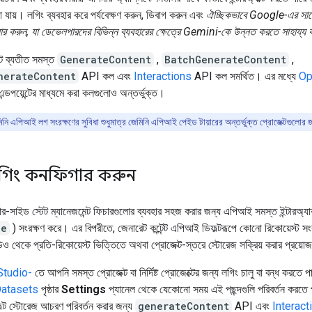
যায়। লগিং ব্যবহার করে পর্যবেক্ষণ করুন, ডিবাগ করুন এবং
ঐচ্ছিকভাবে Google-এর সাথে
েয়ার করুন, যা ডেভেলপারদের বিভিন্ন ব্যবহারের ক্ষেত্রে Gemini-কে উন্নত করতে সাহায্য 
্ট ব্যতীত সমস্ত
GenerateContent
,
BatchGenerateContent
,
nerateContent
API কল এবং
Interactions
API কল সমর্থিত। এর মধ্যে
Op
ন্ডপয়েন্টের মাধ্যমে করা কলগুলোও অন্তর্ভুক্ত।
িনি এপিআই লগ সংরক্ষণের সুবিধা শুধুমাত্র জেমিনি এপিআই পেইড টায়ারের অন্তর্ভুক্ত প্রোজেক্টগুলোর
ট লগিং কনফিগার করুন
র্ভার-সাইড স্টেট ম্যানেজমেন্ট ফিচারগুলোর ব্যবহার সহজ করার জন্য এপিআই সমস্ত ইন্টারঅ্য
ue
) সংরক্ষণ করে। এর বিপরীতে, জেনারেট কন্টেন্ট এপিআই ডিফল্টরূপে কোনো রিকোয়েস্ট সং
ও থেকে প্রতি-রিকোয়েস্ট ভিত্তিতে অথবা প্রোজেক্ট-স্তরে স্টোরেজ সক্রিয় করার প্রয়ো
Studio-
তে আপনি সমস্ত প্রোজেক্ট বা নির্দিষ্ট প্রোজেক্টের জন্য লগিং চালু বা বন্ধ করতে 
Datasets
পৃষ্ঠার
Settings
প্যানেল থেকে যেকোনো সময় এই পছন্দগুলি পরিবর্তন করতে
ফল্ট স্টোরেজ আচরণ পরিবর্তন করার জন্য
generateContent
API এবং
Interact