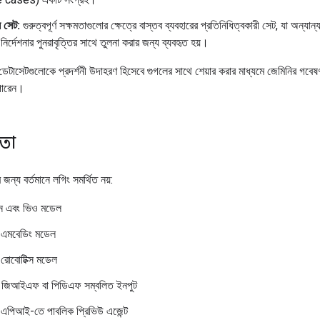
ন সেট:
গুরুত্বপূর্ণ সক্ষমতাগুলোর ক্ষেত্রে বাস্তব ব্যবহারের প্রতিনিধিত্বকারী সেট, যা অন্যান
 নির্দেশনার পুনরাবৃত্তির সাথে তুলনা করার জন্য ব্যবহৃত হয়।
টাসেটগুলোকে প্রদর্শনী উদাহরণ হিসেবে গুগলের সাথে শেয়ার করার মাধ্যমে জেমিনির গবেষণ
পারেন।
ধতা
 জন্য বর্তমানে লগিং সমর্থিত নয়:
ন এবং ভিও মডেল
 এমবেডিং মডেল
 রোবোটিক্স মডেল
 জিআইএফ বা পিডিএফ সম্বলিত ইনপুট
 এপিআই-তে পাবলিক প্রিভিউ এজেন্ট