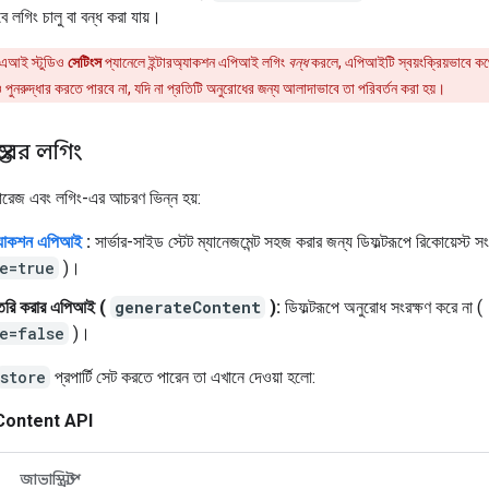
 লগিং চালু বা বন্ধ করা যায়।
এআই স্টুডিও
সেটিংস
প্যানেলে ইন্টারঅ্যাকশন এপিআই লগিং
বন্ধ
করলে, এপিআইটি স্বয়ংক্রিয়ভাবে 
 পুনরুদ্ধার করতে পারবে না, যদি না প্রতিটি অনুরোধের জন্য আলাদাভাবে তা পরিবর্তন করা হয়।
তরের লগিং
রেজ এবং লগিং-এর আচরণ ভিন্ন হয়:
অ্যাকশন এপিআই
:
সার্ভার-সাইড স্টেট ম্যানেজমেন্ট সহজ করার জন্য ডিফল্টরূপে রিকোয়েস্ট সং
e=true
)।
ট তৈরি করার এপিআই (
generateContent
):
ডিফল্টরূপে অনুরোধ সংরক্ষণ করে না (
e=false
)।
store
প্রপার্টি সেট করতে পারেন তা এখানে দেওয়া হলো:
ontent API
জাভাস্ক্রিপ্ট