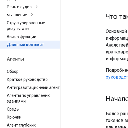
Речь и аудио
Что та
мышление
Структурированные
результаты
Основной 
Вызов функции
информаци
Аналогией
Длинный контекст
кратковре
информаци
Агенты
Подробнее
Обзор
руководс
Краткое руководство
Антигравитационный агент
Агенты по управлению
Начало
зданиями
Среды
Более ран
Крючки
токенов з
Агент глубоких
или даже 