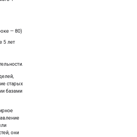
оке — 80)
 5 лет
ельности.
делей,
ние старых
ми базами
ирное
тавление
ыли
тей, они