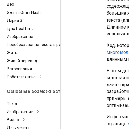
Вео
содержащи
Gemini Omni Flash
большие я
текста (и
Лирия 3
Длинное к
Lyria Real
Time
использов
Изображение
Преобразование текста в речь
Код, кото
многомод
Жить
длинным 
Живой перевод
Встраивания
В этом до
Робототехника
контекстн
дается кр
Основные возможности
разработч
примеры е
Текст
оптимизац
Изображение
Информаци
Видео
странице
Документы