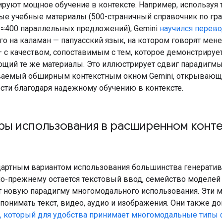
руют мощное обучение в контексте. Например, используя 
ые учебные материалы (500-страничный справочник по гр
 ≈400 параллельных предложений), Gemini
научился перев
го на каламан — папуасский язык, на котором говорят мене
— с качеством, сопоставимым с тем, которое демонстрируе
щий те же материалы. Это иллюстрирует сдвиг парадигмы
ваемый обширным контекстным окном Gemini, открываю
ти благодаря надежному обучению в контексте.
ы использования в расширенном конте
дартным вариантом использования большинства генерати
о-прежнему остается текстовый ввод, семейство моделей 
 новую парадигму многомодального использования. Эти 
понимать текст, видео, аудио и изображения. Они также д
i, который для удобства принимает многомодальные типы