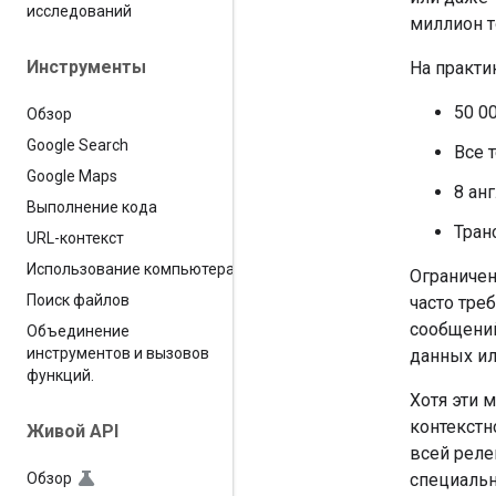
исследований
миллион т
Инструменты
На практи
50 0
Обзор
Google Search
Все 
Google Maps
8 ан
Выполнение кода
Тран
URL-контекст
Использование компьютера
Ограничен
Поиск файлов
часто тре
сообщений
Объединение
инструментов и вызовов
данных ил
функций
.
Хотя эти 
контекстн
Живой API
всей реле
специальн
Обзор