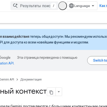
/
Как 
ля взаимодействия
теперь общедоступн. Мы рекомендуем использ
API для доступа ко всем новейшим функциям и моделям.
Эта страница переведена с помощью
ation API
.
Gemini API
Документация
ный контекст
дели Gemini поставляются с большими контекстными окна