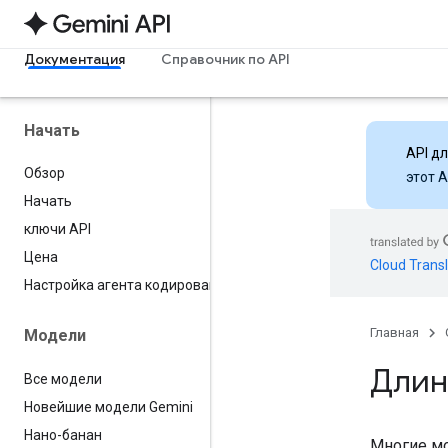
Документация
Справочник по API
Начать
API д
Обзор
этот 
Начать
ключи API
Цена
Cloud Transl
Настройка агента кодирования
Главная
Модели
Длин
Все модели
Новейшие модели Gemini
Нано-банан
Многие мо