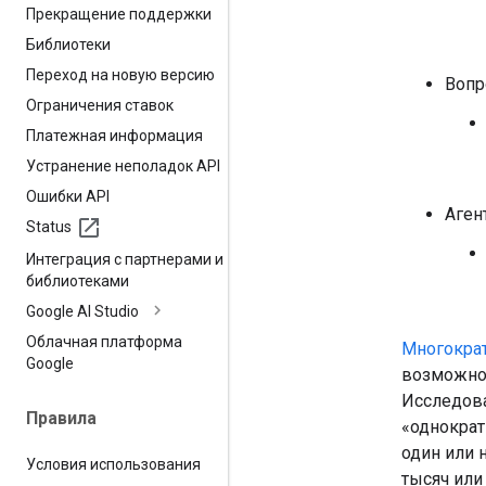
Прекращение поддержки
Библиотеки
Переход на новую версию
Вопр
Ограничения ставок
Платежная информация
Устранение неполадок API
Ошибки API
Аген
Status
Интеграция с партнерами и
библиотеками
Google AI Studio
Облачная платформа
Многократ
Google
возможно
Исследова
Правила
«однократ
один или 
Условия использования
тысяч или