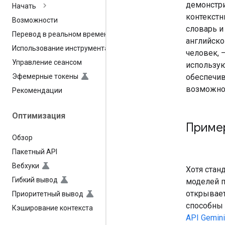
демонстри
Начать
контекстн
Возможности
словарь и
Перевод в реальном времени
английско
Использование инструмента
человек, 
Управление сеансом
использую
обеспечи
Эфемерные токены
возможнос
Рекомендации
Оптимизация
Пример
Обзор
Пакетный API
Вебхуки
Хотя стан
Гибкий вывод
моделей п
открывает
Приоритетный вывод
способны 
Кэширование контекста
API Gemin