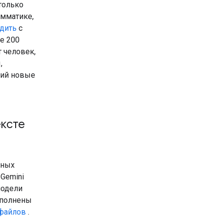
только
амматике,
одить
с
е 200
т человек,
,
щий новые
ксте
вных
Gemini
модели
ополнены
 файлов
.