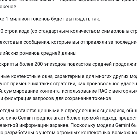
окенов.
ке 1 миллион токенов будет выглядеть так:
00 строк кода (со стандартным количеством символов в стр
текстовые сообщения, которые вы отправляли за последние
глийских романов средней длины
скрипты более 200 эпизодов подкастов средней продолжит
ные контекстные окна, характерные для многих других мо
буют применения таких стратегий, как произвольное удале
, суммирование контента, использование RAG с векторны
и фильтрация запросов для сохранения токенов.
методы остаются ценными в определенных сценариях, обш
ое окно Gemini предполагает более прямой подход: предос
вантной информации заранее. Поскольку модели Gemini б
о разработаны с учетом огромных контекстных возможнос