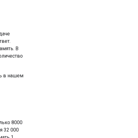
даче
твет.
амять. В
оличество
ть в нашем
лько 8000
я 32 000
мать 1