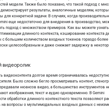
тей модели. Также было показано, что такой подход с мн
демонстрирует результаты, аналогичные моделям, котор
ы для конкретной задачи. В случаях, когда производительн
mini еще недостаточно для внедрения в производство, мо
ть подход с множеством примеров. Как вы можете узнать
птимизации длинного контекста, кэширование контекста де
ы с большим количеством входных токенов гораздо более
ски целесообразным и даже снижает задержку в некото
й видеоролик
ь видеоконтента долгое время ограничивалась недоступн
сителя. Было сложно бегло просматривать контент, стено
передавали нюансов видео, а большинство инструментов н
ают изображения, текст и аудио одновременно. В Gemini
ти обработки длинного контекстного текста позволяют р
ь на вопросы о мультимодальных входных данных с неизм