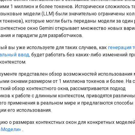
ми 1 миллион и более токенов. Исторически сложилось та
зыковые модели (LLM) были значительно ограничены ко
ли токенов), которые могли быть переданы модели за один 
онтекстное окно Gemini открывает множество новых вари
ания и парадигм для разработчиков.
рый вы уже используете для таких случаев, как
генерация т
альный ввод,
будет работать без каких-либо изменений при
контекстом.
кументе представлен обзор возможностей использования 
ыми окнами размером от 1 миллиона токенов и более. На 
аткий обзор контекстного окна, рассматривается подход
иков к работе с длинным контекстом, приводятся различн
го применения в реальном мире и предлагаются способы
ии его использования.
ю о размерах контекстных окон для конкретных моделей 
«Модели»
.