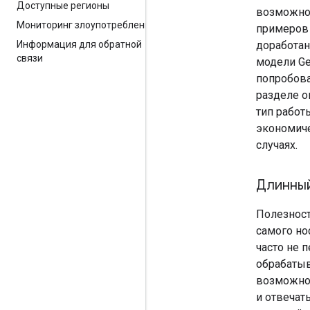
Доступные регионы
возможнос
Мониторинг злоупотреблений
примеров 
доработан
Информация для обратной
связи
модели Ge
попробова
разделе о
тип работ
экономиче
случаях.
Длинны
Полезност
самого но
часто не 
обрабатыв
возможнос
и отвечат