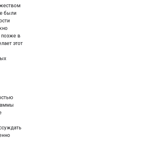
ожеством
ые были
ости
жно
 позже в
лает этот
рых
остью
граммы
е
ассуждать
енно