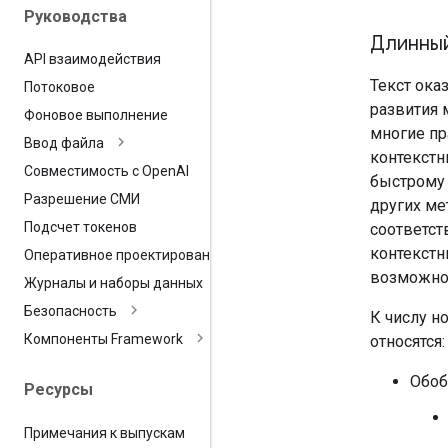
Руководства
Длинный
API взаимодействия
Текст ока
Потоковое
развития 
Фоновое выполнение
многие пр
Ввод файла
контекстн
Совместимость с Open
AI
быстрому 
Разрешение СМИ
других ме
Подсчет токенов
соответст
контекстн
Оперативное проектирование
возможно
Журналы и наборы данных
Безопасность
К числу н
Компоненты Framework
относятся:
Обоб
Ресурсы
Примечания к выпускам