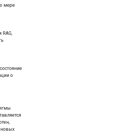
по мере
 RAG,
ть
 состояние
ации о
дигмы
тавляется
отен,
 новых