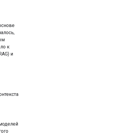
основе
алось,
ым
ло к
RAG) и
онтекста
моделей
гого