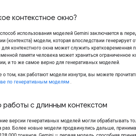
кое контекстное окно?
способ использования моделей Gemini заключается в пере
и (контекста) модели, которая впоследствии генерирует о
 для контекстного окна может служить кратковременная п
менной памяти человека может храниться ограниченное к
и, и то же самое верно для генеративных моделей.
 о том, как работают модели изнутри, вы можете прочита
тве по генеративным моделям
.
 работы с длинным контекстом
ние версии генеративных моделей могли обрабатывать то
а раз. Более новые модели продвинулись дальше, принима
128 000 токенов. Gemini — первая модель, способная прини