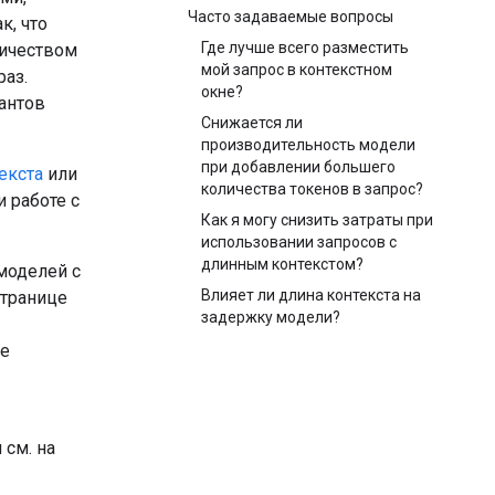
Часто задаваемые вопросы
к, что
Где лучше всего разместить
личеством
мой запрос в контекстном
раз.
окне?
антов
Снижается ли
производительность модели
при добавлении большего
екста
или
количества токенов в запрос?
 работе с
Как я могу снизить затраты при
использовании запросов с
длинным контекстом?
моделей с
Влияет ли длина контекста на
странице
задержку модели?
ые
см. на