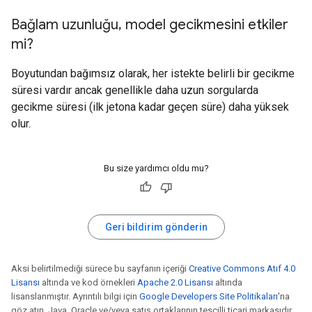
Bağlam uzunluğu
,
model gecikmesini etkiler
mi?
Boyutundan bağımsız olarak, her istekte belirli bir gecikme
süresi vardır ancak genellikle daha uzun sorgularda
gecikme süresi (ilk jetona kadar geçen süre) daha yüksek
olur.
Bu size yardımcı oldu mu?
Geri bildirim gönderin
Aksi belirtilmediği sürece bu sayfanın içeriği
Creative Commons Atıf 4.0
Lisansı
altında ve kod örnekleri
Apache 2.0 Lisansı
altında
lisanslanmıştır. Ayrıntılı bilgi için
Google Developers Site Politikaları
'na
göz atın. Java, Oracle ve/veya satış ortaklarının tescilli ticari markasıdır.