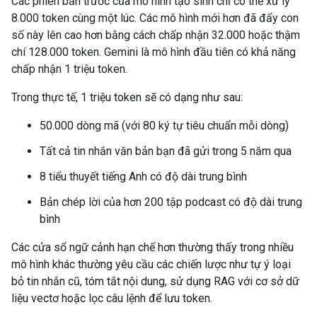
Các phiên bản trước của mô hình tạo sinh chỉ có thể xử lý
8.000 token cùng một lúc. Các mô hình mới hơn đã đẩy con
số này lên cao hơn bằng cách chấp nhận 32.000 hoặc thậm
chí 128.000 token. Gemini là mô hình đầu tiên có khả năng
chấp nhận 1 triệu token.
Trong thực tế, 1 triệu token sẽ có dạng như sau:
50.000 dòng mã (với 80 ký tự tiêu chuẩn mỗi dòng)
Tất cả tin nhắn văn bản bạn đã gửi trong 5 năm qua
8 tiểu thuyết tiếng Anh có độ dài trung bình
Bản chép lời của hơn 200 tập podcast có độ dài trung
bình
Các cửa sổ ngữ cảnh hạn chế hơn thường thấy trong nhiều
mô hình khác thường yêu cầu các chiến lược như tự ý loại
bỏ tin nhắn cũ, tóm tắt nội dung, sử dụng RAG với cơ sở dữ
liệu vectơ hoặc lọc câu lệnh để lưu token.