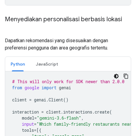
Menyediakan personalisasi berbasis lokasi
Dapatkan rekomendasi yang disesuaikan dengan
preferensi pengguna dan area geografis tertentu.
Python
JavaScript
# This will only work for SDK newer than 2.0.0
from
google
import
genai
client
=
genai
.
Client
()
interaction
=
client
.
interactions
.
create
(
model
=
"gemini-3.6-flash"
,
input
=
"Which family-friendly restaurants near 
tools
=
[{