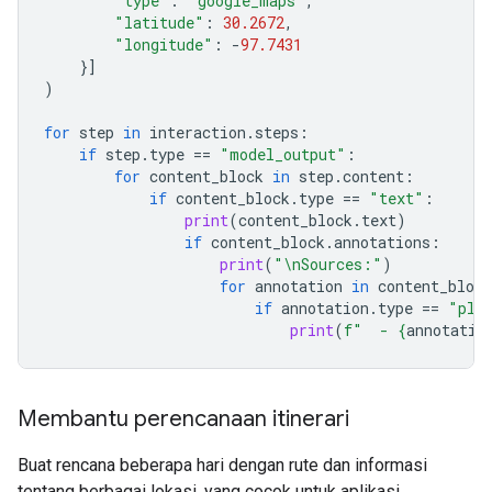
"type"
:
"google_maps"
,
"latitude"
:
30.2672
,
"longitude"
:
-
97.7431
}]
)
for
step
in
interaction
.
steps
:
if
step
.
type
==
"model_output"
:
for
content_block
in
step
.
content
:
if
content_block
.
type
==
"text"
:
print
(
content_block
.
text
)
if
content_block
.
annotations
:
print
(
"
\n
Sources:"
)
for
annotation
in
content_block
if
annotation
.
type
==
"pla
print
(
f
"  - 
{
annotatio
Membantu perencanaan itinerari
Buat rencana beberapa hari dengan rute dan informasi
tentang berbagai lokasi, yang cocok untuk aplikasi