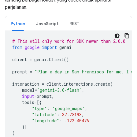
perjalanan.
Python
JavaScript
REST
# This will only work for SDK newer than 2.0.0
from
google
import
genai
client
=
genai
.
Client
()
prompt
=
"Plan a day in San Francisco for me. I wa
interaction
=
client
.
interactions
.
create
(
model
=
"gemini-3.6-flash"
,
input
=
prompt
,
tools
=
[{
"type"
:
"google_maps"
,
"latitude"
:
37.78193
,
"longitude"
:
-
122.40476
}]
)