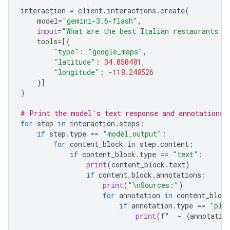
interaction
=
client
.
interactions
.
create
(
model
=
"gemini-3.6-flash"
,
input
=
"What are the best Italian restaurants w
tools
=
[{
"type"
:
"google_maps"
,
"latitude"
:
34.050481
,
"longitude"
:
-
118.248526
}]
)
# Print the model's text response and annotations
for
step
in
interaction
.
steps
:
if
step
.
type
==
"model_output"
:
for
content_block
in
step
.
content
:
if
content_block
.
type
==
"text"
:
print
(
content_block
.
text
)
if
content_block
.
annotations
:
print
(
"
\n
Sources:"
)
for
annotation
in
content_block
if
annotation
.
type
==
"pla
print
(
f
"  - 
{
annotatio