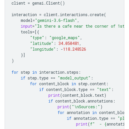
client
=
genai
.
Client
()
interaction
=
client
.
interactions
.
create
(
model
=
"gemini-3.6-flash"
,
input
=
"Is there a cafe near the corner of 1st 
tools
=
[{
"type"
:
"google_maps"
,
"latitude"
:
34.050481
,
"longitude"
:
-
118.248526
}]
)
for
step
in
interaction
.
steps
:
if
step
.
type
==
"model_output"
:
for
content_block
in
step
.
content
:
if
content_block
.
type
==
"text"
:
print
(
content_block
.
text
)
if
content_block
.
annotations
:
print
(
"
\n
Sources:"
)
for
annotation
in
content_block
if
annotation
.
type
==
"pla
print
(
f
"  - 
{
annotatio