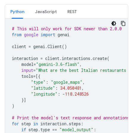
Python
JavaScript
REST
# This will only work for SDK newer than 2.0.0
from
google
import
genai
client
=
genai
.
Client
()
interaction
=
client
.
interactions
.
create
(
model
=
"gemini-3.6-flash"
,
input
=
"What are the best Italian restaurants w
tools
=
[{
"type"
:
"google_maps"
,
"latitude"
:
34.050481
,
"longitude"
:
-
118.248526
}]
)
# Print the model's text response and annotations
for
step
in
interaction
.
steps
:
if
step
.
type
==
"model_output"
: