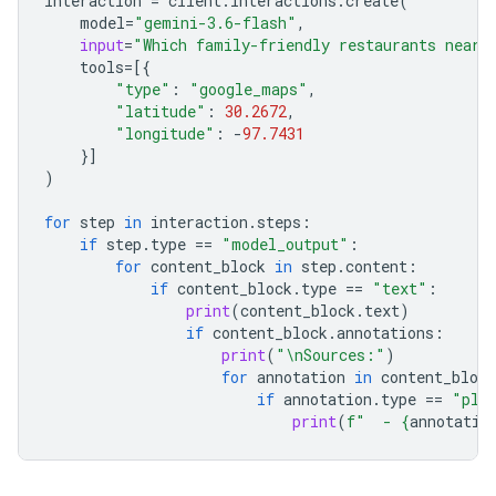
interaction
=
client
.
interactions
.
create
(
model
=
"gemini-3.6-flash"
,
input
=
"Which family-friendly restaurants near 
tools
=
[{
"type"
:
"google_maps"
,
"latitude"
:
30.2672
,
"longitude"
:
-
97.7431
}]
)
for
step
in
interaction
.
steps
:
if
step
.
type
==
"model_output"
:
for
content_block
in
step
.
content
:
if
content_block
.
type
==
"text"
:
print
(
content_block
.
text
)
if
content_block
.
annotations
:
print
(
"
\n
Sources:"
)
for
annotation
in
content_block
if
annotation
.
type
==
"pla
print
(
f
"  - 
{
annotatio