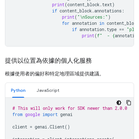
print
(
content_block
.
text
)
if
content_block
.
annotations
:
print
(
"
\n
Sources:"
)
for
annotation
in
content_block
if
annotation
.
type
==
"pla
print
(
f
"  - 
{
annotatio
提供以位置為依據的個人化服務
根據使用者的偏好和特定地理區域提供建議。
Python
JavaScript
# This will only work for SDK newer than 2.0.0
from
google
import
genai
client
=
genai
.
Client
()