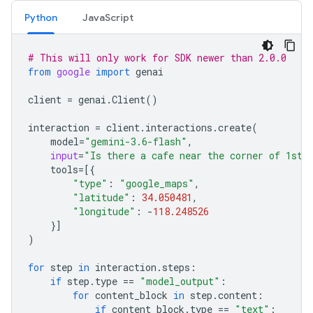
Python
JavaScript
# This will only work for SDK newer than 2.0.0
from
google
import
genai
client
=
genai
.
Client
()
interaction
=
client
.
interactions
.
create
(
model
=
"gemini-3.6-flash"
,
input
=
"Is there a cafe near the corner of 1st 
tools
=
[{
"type"
:
"google_maps"
,
"latitude"
:
34.050481
,
"longitude"
:
-
118.248526
}]
)
for
step
in
interaction
.
steps
:
if
step
.
type
==
"model_output"
:
for
content_block
in
step
.
content
:
if
content_block
.
type
==
"text"
: