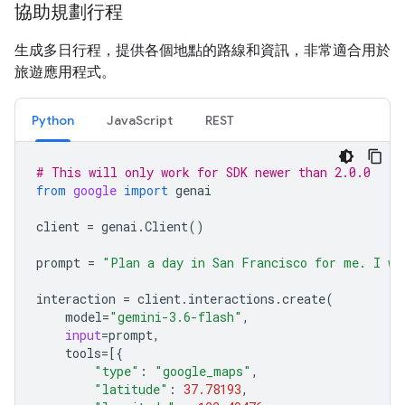
協助規劃行程
生成多日行程，提供各個地點的路線和資訊，非常適合用於
旅遊應用程式。
Python
JavaScript
REST
# This will only work for SDK newer than 2.0.0
from
google
import
genai
client
=
genai
.
Client
()
prompt
=
"Plan a day in San Francisco for me. I wa
interaction
=
client
.
interactions
.
create
(
model
=
"gemini-3.6-flash"
,
input
=
prompt
,
tools
=
[{
"type"
:
"google_maps"
,
"latitude"
:
37.78193
,